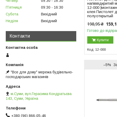
Четвер
09:30
16:30
напіввідкритий 
Пʼятниця
09:30
16:30
12-000 |монтажн
клея Пистолет д
Субота
Вихідний
полуоткрытый
Неділя
Вихідний
198,95 ₴
159,1
Готово до відпра
Контакти
Купити
12-000
–5%
З
"Все для дому" мережа будівельно-
господарських магазинів
м.Суми, вул.Герасима Кондратьєва
143, Суми, Україна
+380 (96) 866-05-46