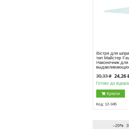
Вістря для шпр
тип Майстер Favo
Наконечник для
выдавливающих 
30,33 ₴
24,26 
Готово до відпра
Купити
12-045
–20%
З