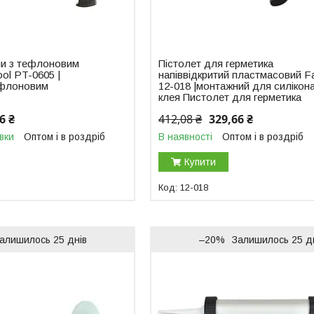
ни з тефлоновим
Пістолет для герметика
ool PT-0605 |
напіввідкритий пластмасовий Fa
тефлоновим
12-018 |монтажний для силікон
клея Пистолет для герметика
6 ₴
412,08 ₴
329,66 ₴
вки
Оптом і в роздріб
В наявності
Оптом і в роздріб
Купити
12-018
алишилось 25 днів
–20%
Залишилось 25 д