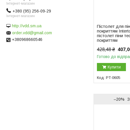
Інтернет-магазин
+380 (95) 256-09-29
Інтернет-магазин
http://vdd.sm.ua
Пістолет для пі
покриттям Intert
order.vdd@gmail.com
пістолет піни 
+380968660546
покриттям
428,48 ₴
407,0
Готово до відпра
Купити
PT-0605
–20%
З