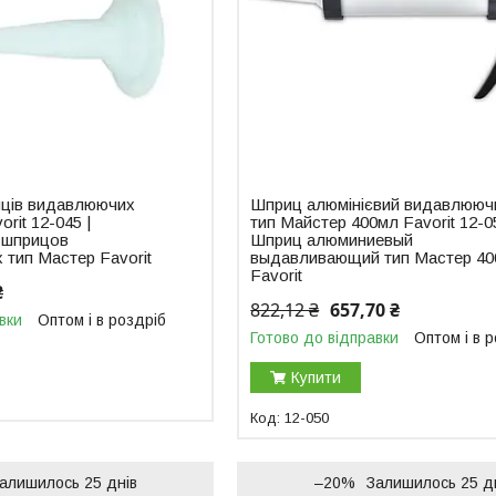
иців видавлюючих
Шприц алюмінієвий видавлююч
rit 12-045 |
тип Майстер 400мл Favorit 12-05
 шприцов
Шприц алюминиевый
тип Мастер Favorit
выдавливающий тип Мастер 4
Favorit
₴
822,12 ₴
657,70 ₴
вки
Оптом і в роздріб
Готово до відправки
Оптом і в 
Купити
12-050
алишилось 25 днів
–20%
Залишилось 25 д