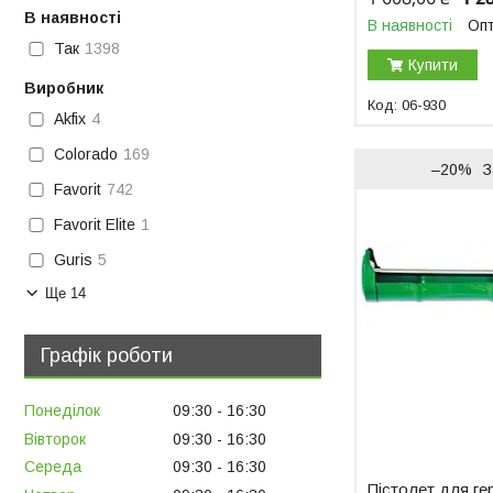
В наявності
В наявності
Опт
Так
1398
Купити
Виробник
06-930
Akfix
4
Colorado
169
–20%
З
Favorit
742
Favorit Elite
1
Guris
5
Ще 14
Графік роботи
Понеділок
09:30
16:30
Вівторок
09:30
16:30
Середа
09:30
16:30
Пістолет для ге