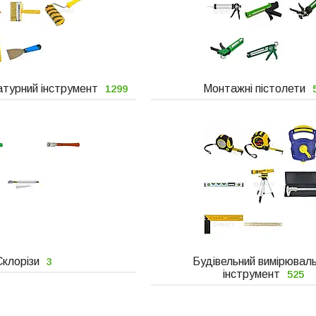
турний інструмент
Монтажні пістолети
1299
Склорізи
Будівельний вимірювал
3
інструмент
525