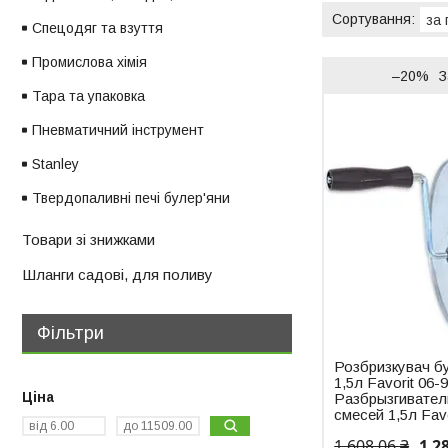
Спецодяг та взуття
Промислова хімія
–20%
З
Тара та упаковка
Пневматичний інструмент
Stanley
Твердопаливні печі булер'яни
Товари зі знижками
Шланги садові, для поливу
Фільтри
Розбризкувач б
1,5л Favorit 06-9
Ціна
Разбрызгивател
смесей 1,5л Favo
1 608,06 ₴
1 2