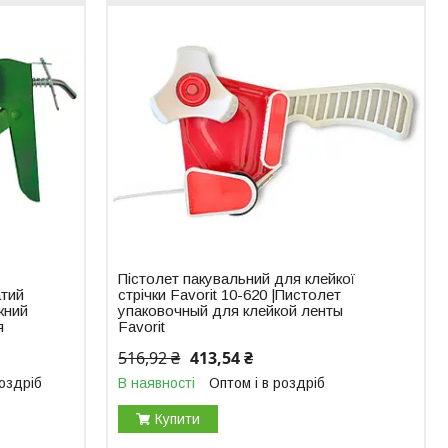
Пістолет пакувальний для клейкої
атий
стрічки Favorit 10-620 |Пистолет
жний
упаковочный для клейкой ленты
я
Favorit
516,92 ₴
413,54 ₴
роздріб
В наявності
Оптом і в роздріб
Купити