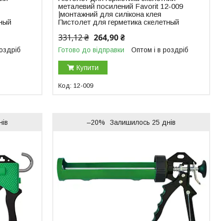
металевий посилений Favorit 12-009
|монтажний для силікона клея
тный
Пистолет для герметика скелетный
331,12 ₴
264,90 ₴
роздріб
Готово до відправки
Оптом і в роздріб
Купити
12-009
нів
–20%
Залишилось 25 днів