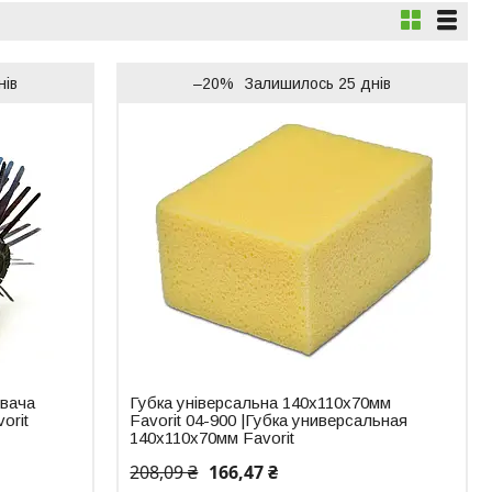
нів
–20%
Залишилось 25 днів
ювача
Губка універсальна 140х110х70мм
orit
Favorit 04-900 |Губка универсальная
140х110х70мм Favorit
208,09 ₴
166,47 ₴