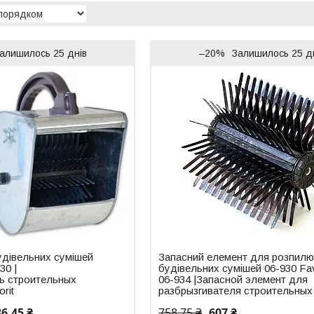
алишилось 25 днів
–20%
Залишилось 25 д
удівельних сумішей
Запасний елемент для розпил
30 |
будівельних сумішей 06-930 Fav
ь строительных
06-934 |Запасной элемент для
rit
разбрызгивателя строительных
86,45 ₴
758,75 ₴
607 ₴