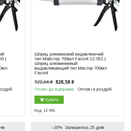
ий
Шприц алюмінієвий видавлюючий
0 |
тип Майстер 700мл Favorit 12-051 |
Шприц алюминиевый
00мл
выдавливающий тип Мастер 700мл
Favorit
920,64 ₴
828,58 ₴
роздріб
Готово до відправки
Оптом і в роздріб
Купити
12-051
нів
–20%
Залишилось 25 днів