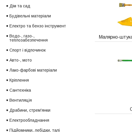
Дім та сад
Будівельні матеріали
Електро та бензо інструмент
Водо-, газо-,
Малярно-штука
теплозабезпечення
Спорт і відпочинок
Авто-, мото
Лако-фарбові матеріали
Кріплення
Сантехніка
Вентиляція
Драбини, стрем'янки
Електрообладнання
Підйомники, лебідки, талі