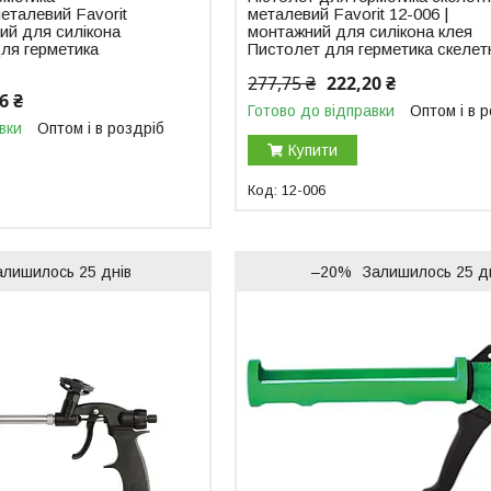
металевий Favorit
металевий Favorit 12-006 |
ий для силікона
монтажний для силікона клея
ля герметика
Пистолет для герметика скеле
277,75 ₴
222,20 ₴
6 ₴
Готово до відправки
Оптом і в 
вки
Оптом і в роздріб
Купити
12-006
алишилось 25 днів
–20%
Залишилось 25 д