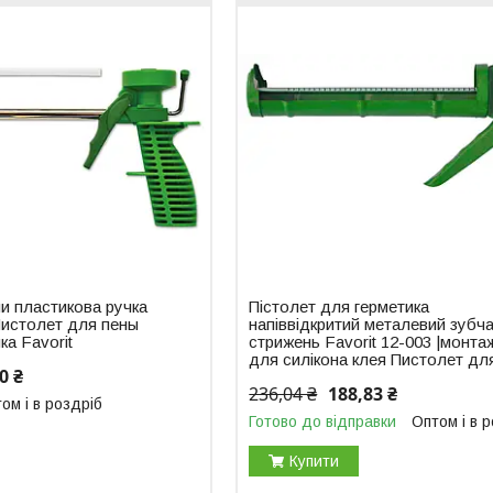
ни пластикова ручка
Пістолет для герметика
|Пистолет для пены
напіввідкритий металевий зубч
ка Favorit
стрижень Favorit 12-003 |монта
для силікона клея Пистолет дл
0 ₴
236,04 ₴
188,83 ₴
ом і в роздріб
Готово до відправки
Оптом і в 
Купити