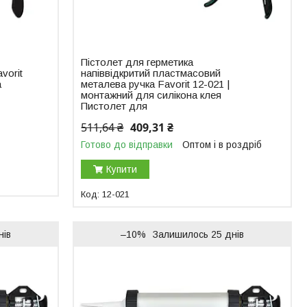
Пістолет для герметика
vorit
напіввідкритий пластмасовий
а
металева ручка Favorit 12-021 |
монтажний для силікона клея
Пистолет для
511,64 ₴
409,31 ₴
Готово до відправки
Оптом і в роздріб
Купити
12-021
нів
–10%
Залишилось 25 днів