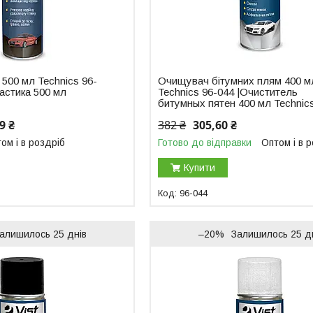
 500 мл Technics 96-
Очищувач бітумних плям 400 м
астика 500 мл
Technics 96-044 |Очиститель
битумных пятен 400 мл Technic
9 ₴
382 ₴
305,60 ₴
ом і в роздріб
Готово до відправки
Оптом і в 
Купити
96-044
алишилось 25 днів
–20%
Залишилось 25 д