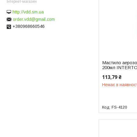
Інтернет-магазин
http://vdd.sm.ua
order.vdd@gmail.com
+380968660546
Мастило аерозо
200мл INTERTO
113,79 ₴
Немає в наявнос
FS-4120