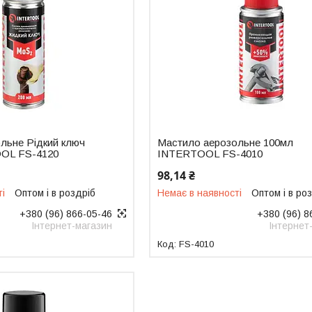
льне Рідкий ключ
Мастило аерозольне 100мл
OL FS-4120
INTERTOOL FS-4010
98,14 ₴
ті
Оптом і в роздріб
Немає в наявності
Оптом і в ро
+380 (96) 866-05-46
+380 (96) 8
Інтернет-магазин
Інтернет
FS-4010