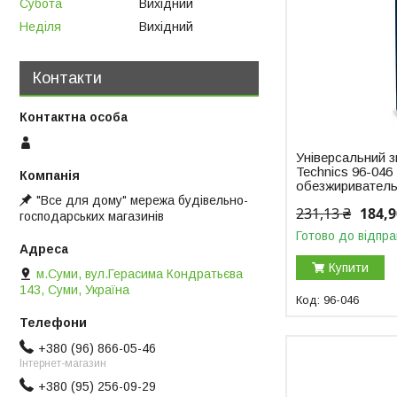
Субота
Вихідний
Неділя
Вихідний
Контакти
Універсальний 
Technics 96-046
обезжириватель
"Все для дому" мережа будівельно-
231,13 ₴
184,9
господарських магазинів
Готово до відпра
Купити
м.Суми, вул.Герасима Кондратьєва
143, Суми, Україна
96-046
+380 (96) 866-05-46
Інтернет-магазин
+380 (95) 256-09-29