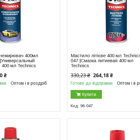
знежирювач 400мл
Мастило літієве 400 мл Technic
 |Универсальный
047 |Смазка литиевая 400 мл
 400 мл Technics
Technics
0 ₴
330,23 ₴
264,18 ₴
вки
Оптом і в роздріб
Готово до відправки
Оптом і в 
Купити
96-047