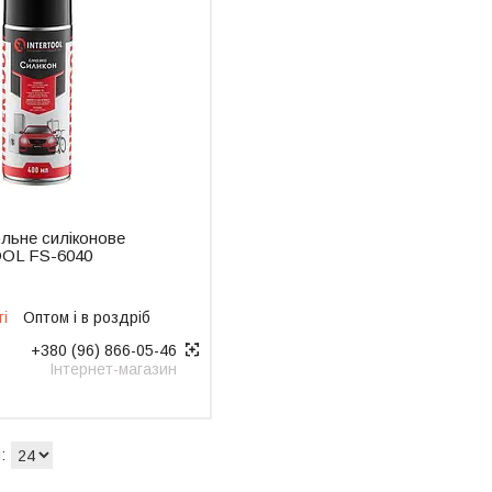
льне силіконове
OL FS-6040
ті
Оптом і в роздріб
+380 (96) 866-05-46
Інтернет-магазин