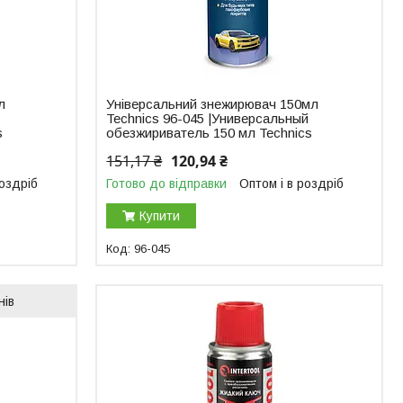
л
Універсальний знежирювач 150мл
Technics 96-045 |Универсальный
s
обезжириватель 150 мл Technics
151,17 ₴
120,94 ₴
роздріб
Готово до відправки
Оптом і в роздріб
Купити
96-045
нів