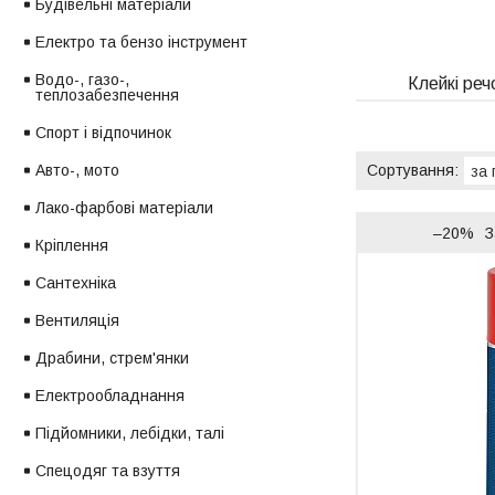
Будівельні матеріали
Електро та бензо інструмент
Водо-, газо-,
Клейкі реч
теплозабезпечення
Спорт і відпочинок
Авто-, мото
Лако-фарбові матеріали
–20%
З
Кріплення
Сантехніка
Вентиляція
Драбини, стрем'янки
Електрообладнання
Підйомники, лебідки, талі
Спецодяг та взуття