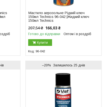
nics
Мастило аерозольне Рідкий ключ
0мл
150мл Technics 96-042 |Жидкий ключ
150мл Technics
207,54 ₴
166,03 ₴
роздріб
Готово до відправки
Оптом і в роздріб
Купити
96-042
нів
–20%
Залишилось 25 днів