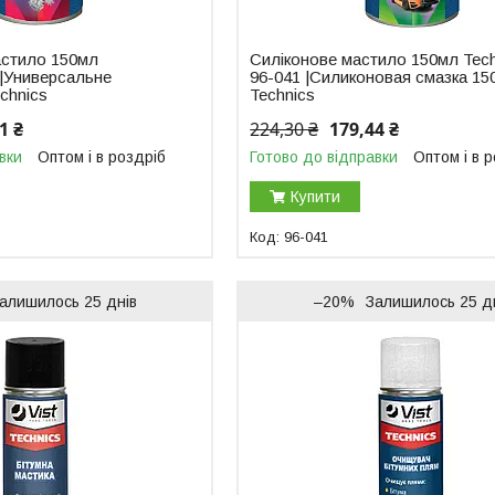
астило 150мл
Силіконове мастило 150мл Tech
 |Универсальне
96-041 |Силиконовая смазка 15
chnics
Technics
1 ₴
224,30 ₴
179,44 ₴
вки
Оптом і в роздріб
Готово до відправки
Оптом і в 
Купити
96-041
алишилось 25 днів
–20%
Залишилось 25 д