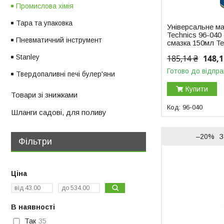
Промислова хімія
Тара та упаковка
Універсальне м
Technics 96-040
Пневматичний інструмент
смазка 150мл Te
185,14 ₴
148,1
Stanley
Готово до відпра
Твердопаливні печі булер'яни
Купити
Товари зі знижками
96-040
Шланги садові, для поливу
–20%
З
Фільтри
Ціна
В наявності
Так
35