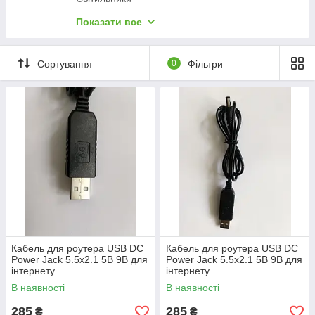
Настінні вимикачі
Показати все
Розетки електричні
Подовжувачі електричні
Сортування
0
Фільтри
Лампи
Кабель для роутера USB DC
Кабель для роутера USB DC
Power Jack 5.5х2.1 5В 9В для
Power Jack 5.5х2.1 5В 9В для
інтернету
інтернету
В наявності
В наявності
285
285
₴
₴