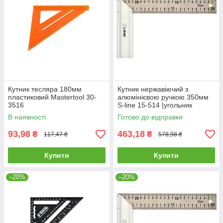
Кутник тесляра 180мм
Кутник нержавіючий з
пластиковий Mastertool 30-
алюмінієвою ручкою 350мм
3516
S-line 15-514 |угольник
Кутник будівельний Угольник
В наявності
Готово до відправки
нержавеющий с
алюминиевой
93,98
463,18
₴
₴
117,47 ₴
578,98 ₴
Купити
Купити
–20%
–20%