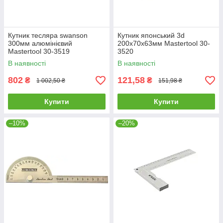
Кутник тесляра swanson
Кутник японський 3d
300мм алюмінієвий
200х70х63мм Mastertool 30-
Mastertool 30-3519
3520
В наявності
В наявності
802
121,58
₴
₴
1 002,50 ₴
151,98 ₴
Купити
Купити
–10%
–20%