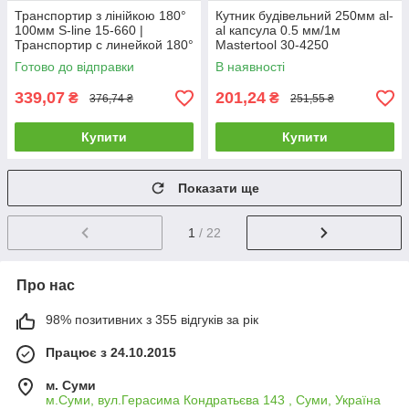
Транспортир з лінійкою 180°
Кутник будівельний 250мм al-
100мм S-line 15-660 |
al капсула 0.5 мм/1м
Транспортир с линейкой 180°
Mastertool 30-4250
100мм S-line
Готово до відправки
В наявності
339,07
201,24
₴
₴
376,74 ₴
251,55 ₴
Купити
Купити
Показати ще
1
/ 22
Про нас
98% позитивних з 355 відгуків за рік
Працює з 24.10.2015
м. Суми
м.Суми, вул.Герасима Кондратьєва 143 , Суми, Україна