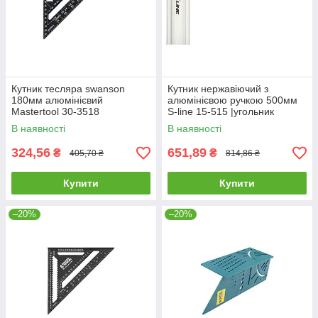
Кутник тесляра swanson
Кутник нержавіючий з
180мм алюмінієвий
алюмінієвою ручкою 500мм
Mastertool 30-3518
S-line 15-515 |угольник
Кутник будівельний Угольник
В наявності
В наявності
нержавеющий с
алюминиевой
324,56
651,89
₴
₴
405,70 ₴
814,86 ₴
Купити
Купити
–20%
–20%