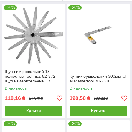
–20%
–20%
Щуп вимірювальний 13
пелюстків Technics 52-372 |
Кутник будівельний 300мм al-
Щуп измерительный 13
al Mastertool 30-2300
лепестков Technics
В наявності
В наявності
118,16
190,58
₴
₴
147,70 ₴
238,22 ₴
Купити
Купити
–20%
–20%