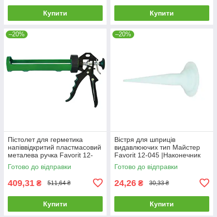
Купити
Купити
–20%
–20%
Пістолет для герметика
Вістря для шприців
напіввідкритий пластмасовий
видавлюючих тип Майстер
металева ручка Favorit 12-
Favorit 12-045 |Наконечник
021 |монтажний для силікона
для шприцов
Готово до відправки
Готово до відправки
клея Пистолет для
выдавливающих тип Мастер
Favorit
409,31
24,26
₴
₴
511,64 ₴
30,33 ₴
Купити
Купити