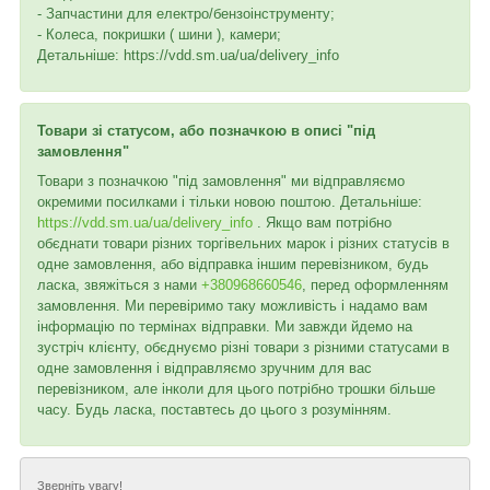
- Запчастини для електро/бензоінструменту;
- Колеса, покришки ( шини ), камери;
Детальніше: https://vdd.sm.ua/ua/delivery_info
Товари зі статусом, або позначкою в описі "під
замовлення"
Товари з позначкою "під замовлення" ми відправляємо
окремими посилками і тільки новою поштою. Детальніше:
https://vdd.sm.ua/ua/delivery_info
. Якщо вам потрібно
обєднати товари різних торгівельних марок і різних статусів в
одне замовлення, або відправка іншим перевізником, будь
ласка, звяжіться з нами
+380968660546
, перед оформленням
замовлення. Ми перевіримо таку можливість і надамо вам
інформацію по термінах відправки. Ми завжди йдемо на
зустріч клієнту, обєднуємо різні товари з різними статусами в
одне замовлення і відправляємо зручним для вас
перевізником, але інколи для цього потрібно трошки більше
часу. Будь ласка, поставтесь до цього з розумінням.
Зверніть увагу!