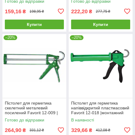
Готово до відправки
Готово до відправки
для герметика полуоткрытый
герметика скелетный
159,16
222,20
₴
₴
198,95 ₴
277,75 ₴
Купити
Купити
–20%
–20%
Пістолет для герметика
Пістолет для герметика
скелетний металевий
напіввідкритий пластмасовий
посилений Favorit 12-009 |
Favorit 12-018 |монтажний
монтажний для силікона клея
для силікона клея Пистолет
Готово до відправки
В наявності
Пистолет для герметика
для герметика
скелетный
264,90
329,66
₴
₴
331,12 ₴
412,08 ₴