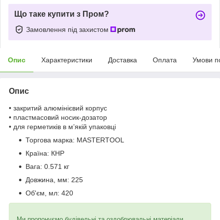
Що таке купити з Пром?
Замовлення під захистом
Опис
Характеристики
Доставка
Оплата
Умови п
Опис
• закритий алюмінієвий корпус
• пластмасовий носик-дозатор
• для герметиків в м’якій упаковці
Торгова марка:
MASTERTOOL
Країна:
КНР
Вага:
0.571 кг
Довжина, мм:
225
Об'єм, мл:
420
Ми пропонуємо будівельні та оздоблювальні матеріали,