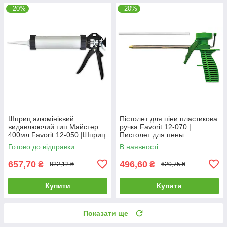
–20%
–20%
Шприц алюмінієвий
Пістолет для піни пластикова
видавлюючий тип Майстер
ручка Favorit 12-070 |
400мл Favorit 12-050 |Шприц
Пистолет для пены
алюминиевый
пластиковая ручка Favorit
Готово до відправки
В наявності
выдавливающий тип Мастер
400мл Favorit
657,70
496,60
₴
₴
822,12 ₴
620,75 ₴
Купити
Купити
Показати ще