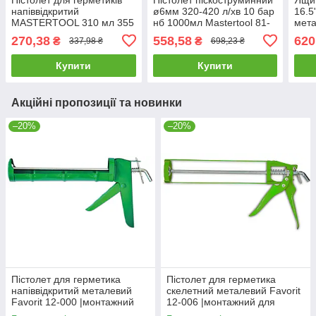
напіввідкритий
ø6мм 320-420 л/хв 10 бар
16.5
MASTERTOOL 310 мл 355
нб 1000мл Mastertool 81-
мета
мм 80-0234
8707
79-2
270,38
558,58
620
₴
₴
337,98 ₴
698,23 ₴
Купити
Купити
Акційні пропозиції та новинки
–20%
–20%
Пістолет для герметика
Пістолет для герметика
напіввідкритий металевий
скелетний металевий Favorit
Favorit 12-000 |монтажний
12-006 |монтажний для
для силікона клея Пистолет
силікона клея Пистолет для