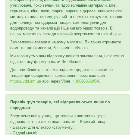
утеплювачі, покрівельні та гідроізоляційні матеріали, клеї,
герметики, піни, лаки, фарби, вироби з дерева, оцинкованого
металу та полістиролу, ручний та електроінструмент, товари
для поливу, господарські товари, комплектуючи для
водопроводу та каналізації і ще багато інших товарів. В
наших магазинах завжди широкий асортимент та низькі ціни.
Замовляючи товари в нашому магазині, Ви точно отримаєте
саме те, що замовили, без замін і обманів.
Ми гарантуємо вам відправку вашого замовлення, незалежно
від того, яку форму оплати Ви обрали.
Для постійних клієнтів ми надаємо додаткові знижки на
товари при оформленні замовлення через наш сайт
https://vdd.sm.ua
або через
Viber
+380968660546
Перелік груп товарів, які відправляються лише по
передплаті
Звертаємо вашу увагу, що товари з наступних груп,
відправляються лише після оплати. - Крихкий товар;
- Батареї для електроінструменту;
- Садові меблі;