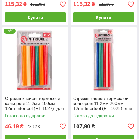
115,32
115,32
₴
₴
121,39 ₴
121,39 ₴
Купити
Купити
–5%
Стрижні клейові термоклей
Стрижні клейові термоклей
кольорові 11.2мм 100мм
кольорові 11.2мм 200мм
12шт Intertool (RT-1027) |для
12шт Intertool (RT-1028) |для
пистолета пістолета
пистолета пістолета
Готово до відправки
Готово до відправки
46,19
107,90
₴
₴
48,62 ₴