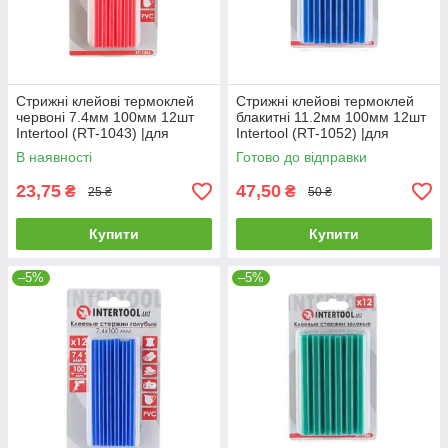
Стрижні клейові термоклей
Стрижні клейові термоклей
червоні 7.4мм 100мм 12шт
блакитні 11.2мм 100мм 12шт
Intertool (RT-1043) |для
Intertool (RT-1052) |для
пистолета пістолета
пистолета пістолета
В наявності
Готово до відправки
23,75
47,50
₴
₴
25 ₴
50 ₴
Купити
Купити
–5%
–5%