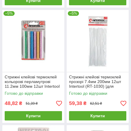
Купити
Купити
–5%
–5%
Стрижні клейові термоклей
Стрижні клейові термоклей
кольорові перламутрові
прозорі 7.4мм 200мм 12шт
11.2мм 100мм 12шт Intertool
Intertool (RT-1030) |для
(RT-тисячу двадцять дев'ять)
пистолета пістолета
Готово до відправки
Готово до відправки
|
48,82
59,38
₴
₴
51,39 ₴
62,51 ₴
Купити
Купити