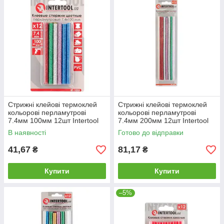
Стрижні клейові термоклей
Стрижні клейові термоклей
кольорові перламутрові
кольорові перламутрові
7.4мм 100мм 12шт Intertool
7.4мм 200мм 12шт Intertool
(RT-1033) |для пистолета
(RT-1034) |для пистолета
В наявності
Готово до відправки
41,67
81,17
₴
₴
Купити
Купити
–5%