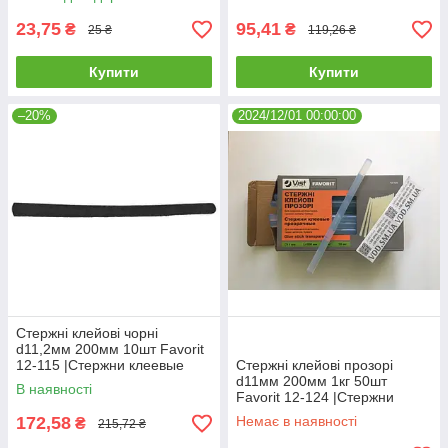
23,75
95,41
₴
₴
25 ₴
119,26 ₴
Купити
Купити
–20%
2024/12/01 00:00:00
Стержні клейові чорні
d11,2мм 200мм 10шт Favorit
12-115 |Стержни клеевые
Стержні клейові прозорі
прозрачные
d11мм 200мм 1кг 50шт
В наявності
Favorit 12-124 |Стержни
клеевые прозрачные d11мм
172,58
Немає в наявності
₴
215,72 ₴
200мм 1кг 50шт Favorit