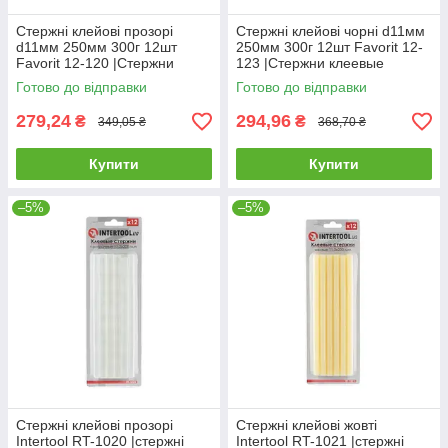
Стержні клейові прозорі
Стержні клейові чорні d11мм
d11мм 250мм 300г 12шт
250мм 300г 12шт Favorit 12-
Favorit 12-120 |Стержни
123 |Стержни клеевые
клеевые прозрачные d11мм
черные d11мм 250мм 300г
Готово до відправки
Готово до відправки
250мм 300г 12шт Favorit
12шт Favorit
279,24
294,96
₴
₴
349,05 ₴
368,70 ₴
Купити
Купити
–5%
–5%
Стержні клейові прозорі
Стержні клейові жовті
Intertool RT-1020 |стержні
Intertool RT-1021 |стержні