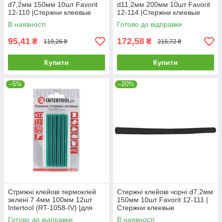
d7,2мм 150мм 10шт Favorit
d11,2мм 200мм 10шт Favorit
12-110 |Стержни клеевые
12-114 |Стержни клеевые
прозрачные
прозрачные
В наявності
Готово до відправки
95,41
172,58
₴
₴
119,26 ₴
215,72 ₴
Купити
Купити
–5%
–20%
Стрижні клейові термоклей
Стержні клейові чорні d7,2мм
зелені 7.4мм 100мм 12шт
150мм 10шт Favorit 12-111 |
Intertool (RT-1058-IV) |для
Стержни клеевые
пистолета пістолета
прозрачные
Готово до відправки
В наявності