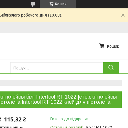
Кошик
айближчого робочого дня (10.08).
Кошик
ні клейові білі Intertool RT-1022 |стержні клейові
істолета Intertool RT-1022 клей для пістолета
115,32 ₴
₴
Готово до відправки
птові ціни
Оптом і в роздріб
Код:
RT-1022