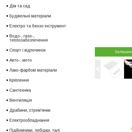
Дім та сад
Будівельні матеріали
Електро та бензо інструмент
Водо-, газо-,
теплозабезпечення
Спорт і відпочинок
Залишил
Авто-, мото
Лако-фарбові матеріали
Кріплення
Сантехніка
Вентиляція
Драбини, стрем'янки
Електрообладнання
Підйомники, лебідки, талі