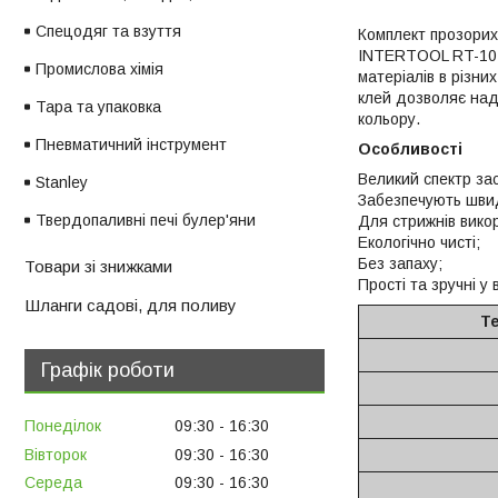
Спецодяг та взуття
Комплект прозорих
INTERTOOL RT-1022
Промислова хімія
матеріалів в різни
клей дозволяє наді
Тара та упаковка
кольору.
Пневматичний інструмент
Особливості
Великий спектр за
Stanley
Забезпечують шви
Твердопаливні печі булер'яни
Для стрижнів вико
Екологічно чисті;
Без запаху;
Товари зі знижками
Прості та зручні у 
Шланги садові, для поливу
Т
Графік роботи
Понеділок
09:30
16:30
Вівторок
09:30
16:30
Середа
09:30
16:30