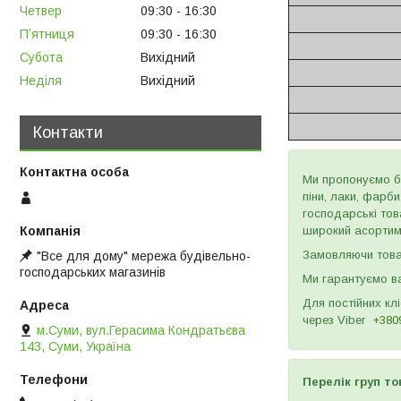
Четвер
09:30
16:30
Пʼятниця
09:30
16:30
Субота
Вихідний
Неділя
Вихідний
Контакти
Ми пропонуємо бу
піни, лаки, фарб
господарські тов
широкий асортиме
Замовляючи товар
"Все для дому" мережа будівельно-
господарських магазинів
Ми гарантуємо ва
Для постійних кл
через
Viber
+380
м.Суми, вул.Герасима Кондратьєва
143, Суми, Україна
Перелік груп то