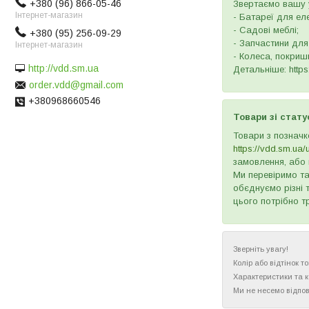
+380 (96) 866-05-46
Звертаємо вашу у
Інтернет-магазин
- Батареї для ел
- Садові меблі;
+380 (95) 256-09-29
- Запчастини для
Інтернет-магазин
- Колеса, покришк
http://vdd.sm.ua
Детальніше: https:
order.vdd@gmail.com
+380968660546
Товари зі стату
Товари з позначк
https://vdd.sm.ua/
замовлення, або 
Ми перевіримо та
обєднуємо різні 
цього потрібно т
Зверніть увагу!
Колір або відтінок 
Характеристики та 
Ми не несемо відпов