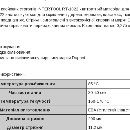
 клейових стрижнів INTERTOOL RT-1022 - витратний матеріал для к
 застосовуються для скріплення дерева, кераміки, пластмас, ткан
х поєднаннях. Стрижні виготовлені з високоякісної сировини марки 
йно скріплювати перераховані матеріали. В комплект вагою 0,275 к
стосування;
дке склеювання;
ристано високоякісну сировину марки Dupont;
використанні.
емпература розм'якшення
85 °С
Час застигання
30-40 сек
Температура текучості
160-170 °С
Матеріал виготовлення
ЕВА (етиленвінілацет
Довжина стрижня
200 мм
Діаметр стрижня
11.2 мм