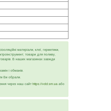
золяційні матеріали, клеї, герметики,
ектроінструмент, товари для поливу,
 товарів. В наших магазинах завжди
амін і обманів.
ти Ви обрали.
лення через наш сайт
https://vdd.sm.ua
або