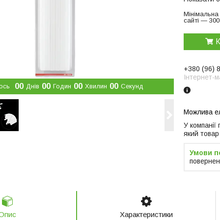
Мінімальна
сайті — 300
К
+380 (96) 
Інтернет-м
0
0
0
0
0
0
0
0
ось
Днів
Годин
Хвилин
Секунд
У компанії
який товар
повернен
Опис
Характеристики