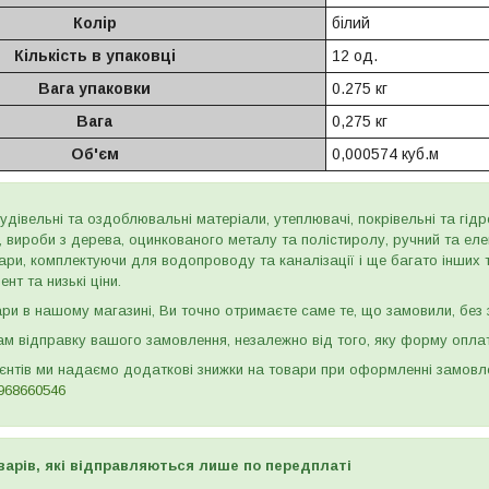
Колір
білий
Кількість в упаковці
12 од.
Вага упаковки
0.275 кг
Вага
0,275 кг
Об'єм
0,000574 куб.м
дівельні та оздоблювальні матеріали, утеплювачі, покрівельні та гідроі
и, вироби з дерева, оцинкованого металу та полістиролу, ручний та ел
ари, комплектуючи для водопроводу та каналізації і ще багато інших
нт та низькі ціни.
и в нашому магазині, Ви точно отримаєте саме те, що замовили, без з
м відправку вашого замовлення, незалежно від того, яку форму опла
ієнтів ми надаємо додаткові знижки на товари при оформленні замов
968660546
варів, які відправляються лише по передплаті