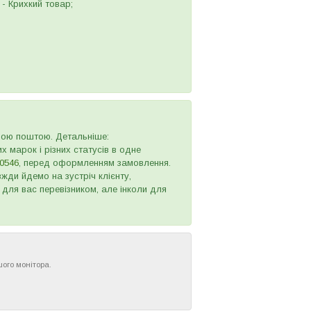
- Крихкий товар;
овою поштою. Детальніше:
х марок і різних статусів в одне
0546
, перед оформленням замовлення.
жди йдемо на зустріч клієнту,
 для вас перевізником, але інколи для
шого монітора.