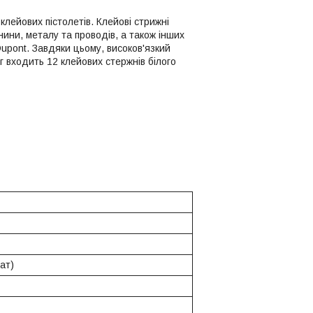
лейових пістолетів. Клейові стрижні
ини, металу та проводів, а також інших
Dupont. Завдяки цьому, високов'язкий
г входить 12 клейових стержнів білого
ат)