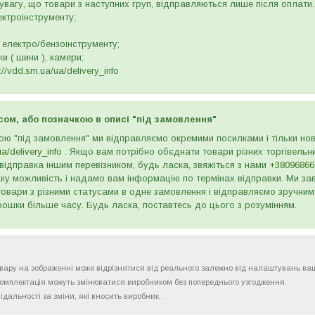
вагу, що товари з наступних груп, відправляються лише після оплати. 
ектроінструменту;
 електро/бензоінструменту;
и ( шини ), камери;
//vdd.sm.ua/ua/delivery_info
сом, або позначкою в описі "під замовлення"
ою "під замовлення" ми відправляємо окремими посилками і тільки н
ua/delivery_info
. Якщо вам потрібно обєднати товари різних торгівельни
відправка іншим перевізником, будь ласка, звяжіться з нами
+38096866
ку можливість і надамо вам інформацію по термінах відправки. Ми зав
товари з різними статусами в одне замовлення і відправляємо зручним
рошки більше часу. Будь ласка, поставтесь до цього з розумінням.
товару на зображенні може відрізнятися від реального залежно від налаштувань ва
комплектація можуть змінюватися виробником без попереднього узгодження.
ідальності за зміни, які вносить виробник.