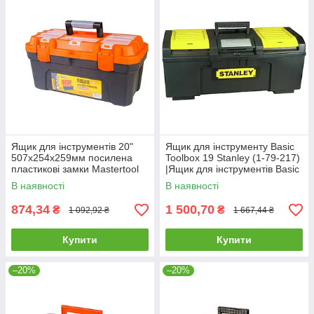
Ящик для інструментів 20"
Ящик для інструменту Basic
507х254х259мм посилена
Toolbox 19 Stanley (1-79-217)
пластикові замки Mastertool
|Ящик для інструментів Basic
79-6027
Toolbox 19 Stanley (
В наявності
В наявності
874,34
1 500,70
₴
₴
1 092,92 ₴
1 667,44 ₴
Купити
Купити
–20%
–20%