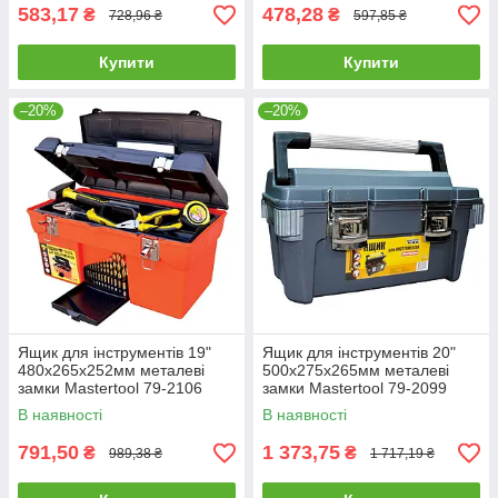
583,17
478,28
₴
₴
728,96 ₴
597,85 ₴
Купити
Купити
–20%
–20%
Ящик для інструментів 19"
Ящик для інструментів 20"
480х265х252мм металеві
500х275х265мм металеві
замки Mastertool 79-2106
замки Mastertool 79-2099
В наявності
В наявності
791,50
1 373,75
₴
₴
989,38 ₴
1 717,19 ₴