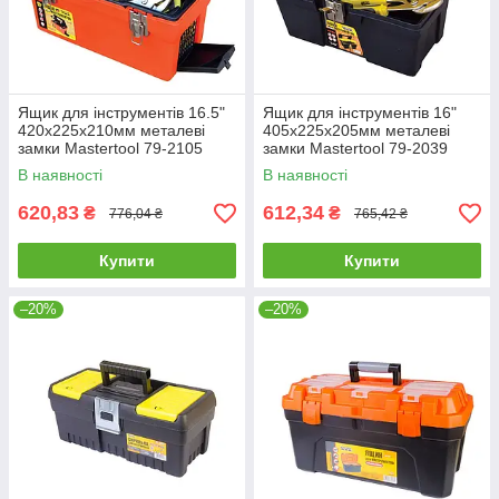
Ящик для інструментів 16.5"
Ящик для інструментів 16"
420х225х210мм металеві
405х225х205мм металеві
замки Mastertool 79-2105
замки Mastertool 79-2039
В наявності
В наявності
620,83
612,34
₴
₴
776,04 ₴
765,42 ₴
Купити
Купити
–20%
–20%