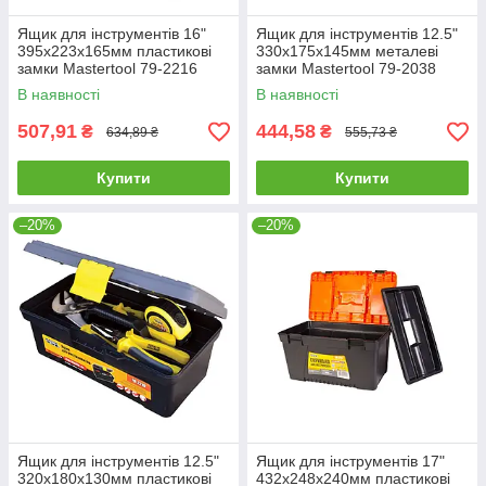
Ящик для інструментів 16"
Ящик для інструментів 12.5"
395х223х165мм пластикові
330х175х145мм металеві
замки Mastertool 79-2216
замки Mastertool 79-2038
В наявності
В наявності
507,91
444,58
₴
₴
634,89 ₴
555,73 ₴
Купити
Купити
–20%
–20%
Ящик для інструментів 12.5"
Ящик для інструментів 17"
320х180х130мм пластикові
432х248х240мм пластикові