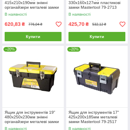
415х210х190мм знімні
330х160х127мм пластикові
органайзери металеві замки
замки Mastertool 79-2713
Mastertool 79-2316
В наявності
В наявності
620,83
425,70
₴
₴
776,04 ₴
532,12 ₴
Купити
Купити
–20%
–20%
Ящик для інструментів 19"
Ящик для інструментів 17"
480х250х230мм знімні
425х200х185мм металеві
органайзери металеві замки
замки Mastertool 79-2517
Mastertool 79-2319
В наявності
В наявності