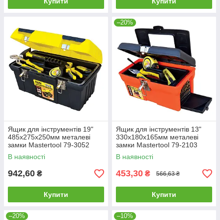
Купити
Купити
–20%
Ящик для інструментів 19"
Ящик для інструментів 13"
485х275х250мм металеві
330х180х165мм металеві
замки Mastertool 79-3052
замки Mastertool 79-2103
В наявності
В наявності
942,60
453,30
₴
₴
566,63 ₴
Купити
Купити
–20%
–10%