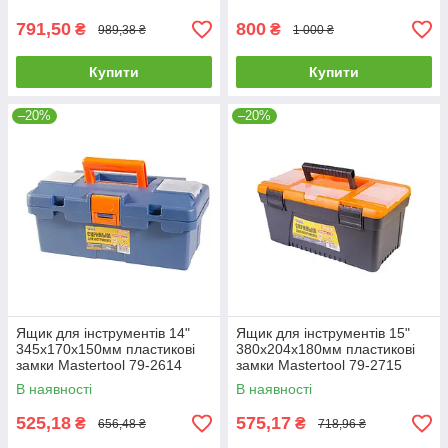
791,50
800
₴
₴
989,38 ₴
1 000 ₴
Купити
Купити
–20%
–20%
Ящик для інструментів 14"
Ящик для інструментів 15"
345х170х150мм пластикові
380х204х180мм пластикові
замки Mastertool 79-2614
замки Mastertool 79-2715
В наявності
В наявності
525,18
575,17
₴
₴
656,48 ₴
718,96 ₴