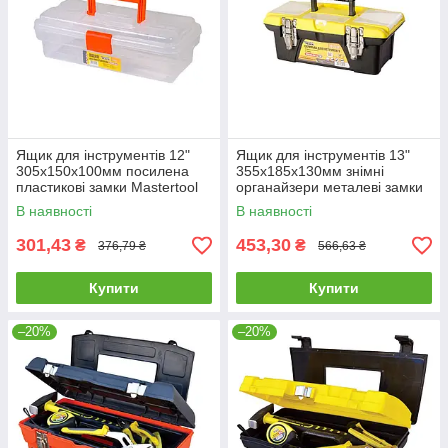
Ящик для інструментів 12"
Ящик для інструментів 13"
305х150х100мм посилена
355х185х130мм знімні
пластикові замки Mastertool
органайзери металеві замки
79-6025
Mastertool 79-2313
В наявності
В наявності
301,43
453,30
₴
₴
376,79 ₴
566,63 ₴
Купити
Купити
–20%
–20%