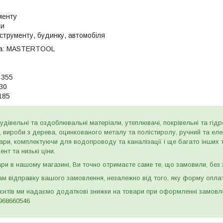
менту
ри
нструменту, будинку, автомобіля
а:
MASTERTOOL
355
30
185
дівельні та оздоблювальні матеріали, утеплювачі, покрівельні та гідроі
и, вироби з дерева, оцинкованого металу та полістиролу, ручний та ел
ари, комплектуючи для водопроводу та каналізації і ще багато інших
нт та низькі ціни.
и в нашому магазині, Ви точно отримаєте саме те, що замовили, без з
м відправку вашого замовлення, незалежно від того, яку форму опла
ієнтів ми надаємо додаткові знижки на товари при оформленні замов
968660546