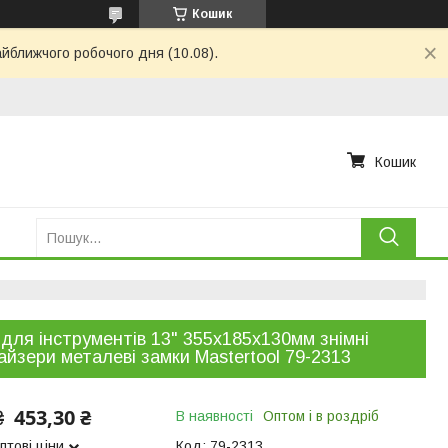
Кошик
айближчого робочого дня (10.08).
Кошик
для інструментів 13" 355х185х130мм знімні
айзери металеві замки Mastertool 79-2313
453,30 ₴
₴
В наявності
Оптом і в роздріб
птові ціни
Код:
79-2313