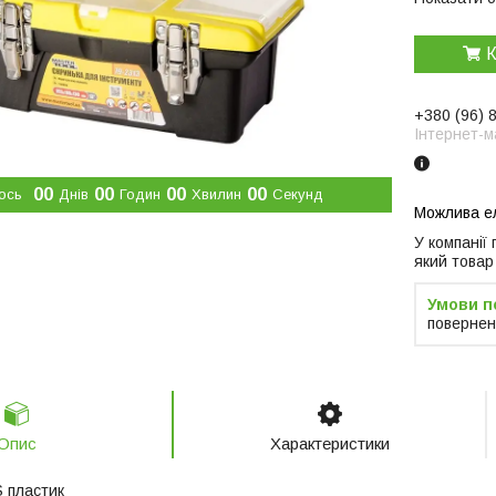
К
+380 (96) 
Інтернет-м
0
0
0
0
0
0
0
0
ось
Днів
Годин
Хвилин
Секунд
У компанії
який товар
повернен
Опис
Характеристики
S пластик