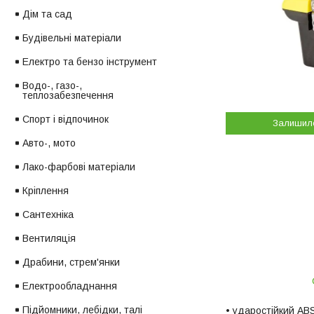
Дім та сад
Будівельні матеріали
Електро та бензо інструмент
Водо-, газо-,
теплозабезпечення
Спорт і відпочинок
Залишил
Авто-, мото
Лако-фарбові матеріали
Кріплення
Сантехніка
Вентиляція
Драбини, стрем'янки
Електрообладнання
Підйомники, лебідки, талі
• ударостійкий AB