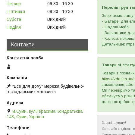
Четвер
09:30
16:30
Перелік груп то
Пʼятниця
09:30
16:30
Звертаємо вашу у
Субота
Вихідний
- Батареї для ел
Неділя
Вихідний
- Садові меблі;
- Запчастини для
- Колеса, покришк
Контакти
Детальніше: https:
Товари зі стату
Товари з позначк
https://vdd.sm.ua/
замовлення, або 
"Все для дому" мережа будівельно-
Ми перевіримо та
господарських магазинів
обєднуємо різні 
цього потрібно т
м.Суми, вул.Герасима Кондратьєва
143, Суми, Україна
Зверніть увагу!
Колір або відтінок 
Характеристики та 