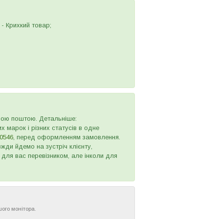
- Крихкий товар;
овою поштою. Детальніше:
х марок і різних статусів в одне
0546
, перед оформленням замовлення.
жди йдемо на зустріч клієнту,
 для вас перевізником, але інколи для
шого монітора.