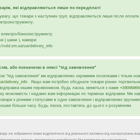
варів, які відправляються лише по передплаті
вагу, що товари з наступних груп, відправляються лише після оплати. 
ектроінструменту;
 електро/бензоінструменту;
и ( шини ), камери;
//vdd.sm.ua/ua/delivery_info
сом, або позначкою в описі "під замовлення"
ою "під замовлення" ми відправляємо окремими посилками і тільки н
ua/delivery_info
. Якщо вам потрібно обєднати товари різних торгівельни
відправка іншим перевізником, будь ласка, звяжіться з нами
+38096866
ку можливість і надамо вам інформацію по термінах відправки. Ми зав
товари з різними статусами в одне замовлення і відправляємо зручним
рошки більше часу. Будь ласка, поставтесь до цього з розумінням.
товару на зображенні може відрізнятися від реального залежно від налаштувань ва
комплектація можуть змінюватися виробником без попереднього узгодження.