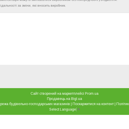
ідальності за зміни, які вносить виробник.
Сайт створений на маркетплейсі
Prom.ua
Продавець на Bigl.ua
"Все для дому" мережа будівельно-господарських магазинів |
Поскаржитися на контент
|
Політик
Select Language
▼