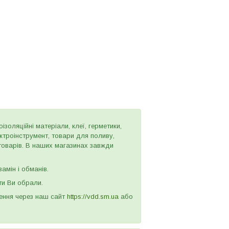
золяційні матеріали, клеї, герметики,
ектроінструмент, товари для поливу,
 товарів. В наших магазинах завжди
амін і обманів.
ти Ви обрали.
лення через наш сайт
https://vdd.sm.ua
або