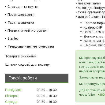
• металеві замки
Спецодяг та взуття
• лоток для інстру
• з'ємні органайзе
Промислова хімія
• для риболовлі, і
Тара та упаковка
Торгова марк
Країна:
КНР
Пневматичний інструмент
Вага:
0.725 кг
Довжина, мм:
Stanley
Висота, мм:
1
Ширина, мм:
Твердопаливні печі булер'яни
Товари зі знижками
Ми пропонуємо бу
піни, лаки, фарб
Шланги садові, для поливу
господарські тов
широкий асортиме
Графік роботи
Замовляючи товар
Ми гарантуємо ва
Понеділок
09:30
16:30
Для постійних кл
через
Viber
+380
Вівторок
09:30
16:30
Середа
09:30
16:30