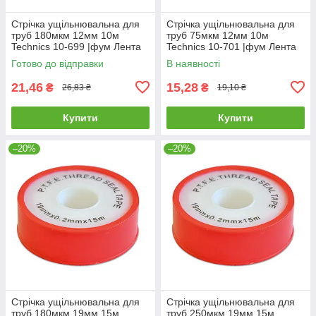
Стрічка ущільнювальна для
Стрічка ущільнювальна для
труб 180мкм 12мм 10м
труб 75мкм 12мм 10м
Technics 10-699 |фум Лента
Technics 10-701 |фум Лента
уплотнительная для труб
уплотнительная для труб
Готово до відправки
В наявності
21,46
15,28
₴
₴
26,83 ₴
19,10 ₴
Купити
Купити
–20%
–20%
Стрічка ущільнювальна для
Стрічка ущільнювальна для
труб 180мкм 19мм 15м
труб 250мкм 19мм 15м