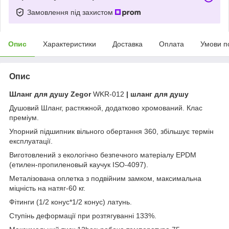
Замовлення під захистом
Опис
Характеристики
Доставка
Оплата
Умови п
Опис
Шланг для душу Zegor
WKR-012
| шланг для душу
Душовий Шланг, растяжной, додатково хромований. Клас
преміум.
Упорний підшипник вільного обертання 360, збільшує термін
експлуатації.
Виготовлений з екологічно безпечного матеріалу EPDM
(етилен-пропиленовый каучук ISO-4097).
Металізована оплетка з подвійним замком, максимальна
міцність на натяг-60 кг.
Фітинги (1/2 конус*1/2 конус) латунь.
Ступінь деформації при розтягуванні 133%.