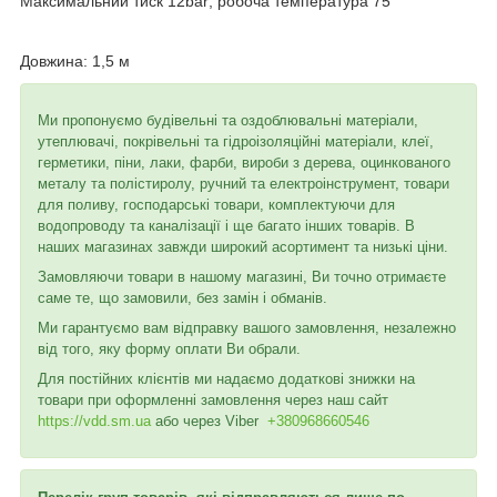
Максимальний тиск 12bar; робоча температура 75
Довжина: 1,5 м
Ми пропонуємо будівельні та оздоблювальні матеріали,
утеплювачі, покрівельні та гідроізоляційні матеріали, клеї,
герметики, піни, лаки, фарби, вироби з дерева, оцинкованого
металу та полістиролу, ручний та електроінструмент, товари
для поливу, господарські товари, комплектуючи для
водопроводу та каналізації і ще багато інших товарів. В
наших магазинах завжди широкий асортимент та низькі ціни.
Замовляючи товари в нашому магазині, Ви точно отримаєте
саме те, що замовили, без замін і обманів.
Ми гарантуємо вам відправку вашого замовлення, незалежно
від того, яку форму оплати Ви обрали.
Для постійних клієнтів ми надаємо додаткові знижки на
товари при оформленні замовлення через наш сайт
https://vdd.sm.ua
або через
Viber
+380968660546