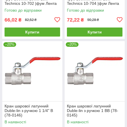
Technics 10-702 |фум Лента
Technics 10-704 |фум Лента
уплотнительная для труб
уплотнительная для труб
Готово до відправки
Готово до відправки
180мкм 19мм 15м Technics
250мкм 19мм 15м Technics
66,02
72,22
₴
₴
82,52 ₴
90,28 ₴
Купити
Купити
–20%
–20%
Кран шарової латунний
Кран шарової латунний
Duble-lin з ручкою 1 1/4" В
Duble-lin з ручкою 1 ВВ (78-
(78-0146)
0145)
В наявності
В наявності