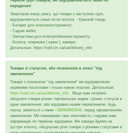
Перелік груп товарів, які відправляються лише по
передплаті
Звертаємо вашу увагу, що товари з наступних груп,
відправляються лише після оплати. - Крихкий товар;
- Батареї для електроінструменту;
- Садові меблі;
- Запчастини для електро/бензоінструменту;
- Колеса, покришки ( шини ), камери;
Детальніше: https://vdd.sm.ua/ua/delivery_info
Товари зі статусом, або позначкою в описі "під
замовлення"
Товари з позначкою "під замовлення" ми відправляємо
окремими посилками і тільки новою поштою. Детальніше:
https://vdd.sm.ua/ua/delivery_info
. Якщо вам потрібно
обєднати товари різних торгівельних марок і різних статусів в
одне замовлення, або відправка іншим перевізником, будь
ласка, звяжіться з нами
+380968660546
, перед оформленням
замовлення. Ми перевіримо таку можливість і надамо вам
інформацію по термінах відправки. Ми завжди йдемо на
зустріч клієнту, обєднуємо різні товари з різними статусами в
одне замовлення і відправляємо зручним для вас