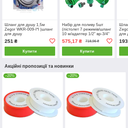
Шланг для душу 1,5м
Набір для поливу 5шт
Шлан
Zegor WKR-009-I*I |шланг
(пістолет 7 режимів/шланг
Zego
для душу
10 м/адаптер 1/2" вр-3/4"
для 
вр/конектори 3/8" 2 шт)
251
575,17
193
₴
₴
718,96 ₴
Mastertool 92-9342
Купити
Купити
Акційні пропозиції та новинки
–20%
–20%