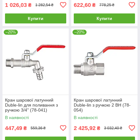
1 026,03
622,60
₴
₴
1 282,54 ₴
778,25 ₴
Купити
Купити
–20%
–20%
Кран шарової латунний
Кран шарової латунний
Duble-lin для поливання з
Duble-lin з ручкою 2 ВН (78-
ручкою 3/4" (78-041)
054)
В наявності
В наявності
447,49
2 425,92
₴
₴
559,36 ₴
3 032,40 ₴