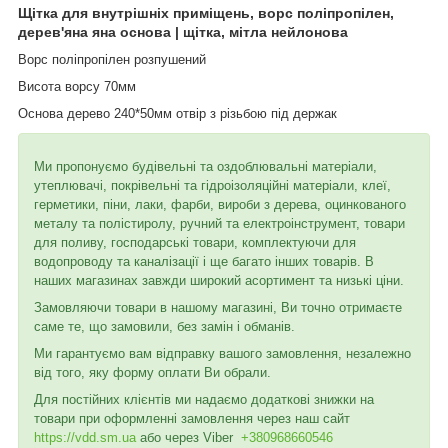
Щітка для внутрішніх приміщень, ворс поліпропілен,
дерев'яна яна основа | щітка, мітла нейлонова
Ворс поліпропілен розпушений
Висота ворсу 70
мм
Основа дерево 240*50мм отвір з різьбою під держак
Ми пропонуємо будівельні та оздоблювальні матеріали,
утеплювачі, покрівельні та гідроізоляційні матеріали, клеї,
герметики, піни, лаки, фарби, вироби з дерева, оцинкованого
металу та полістиролу, ручний та електроінструмент, товари
для поливу, господарські товари, комплектуючи для
водопроводу та каналізації і ще багато інших товарів. В
наших магазинах завжди широкий асортимент та низькі ціни.
Замовляючи товари в нашому магазині, Ви точно отримаєте
саме те, що замовили, без замін і обманів.
Ми гарантуємо вам відправку вашого замовлення, незалежно
від того, яку форму оплати Ви обрали.
Для постійних клієнтів ми надаємо додаткові знижки на
товари при оформленні замовлення через наш сайт
https://vdd.sm.ua
або через
Viber
+380968660546