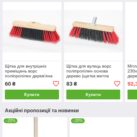
Щітка для внутрішніх
Щітка для вулиць ворс
Мітл
приміщень ворс
поліпропілен основа
230
поліпропілен дерев'яна
дерево |щетка метла
дере
яна основа |щітка мітла
нейлоновая
кріп
60
83
92,
₴
₴
нейлонова
Mast
Купити
Купити
Акційні пропозиції та новинки
–20%
–20%