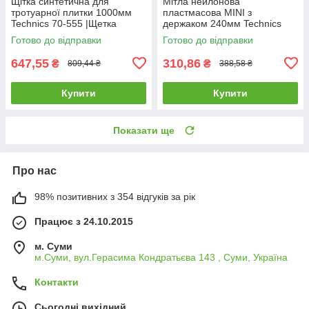
Щітка синтетична для
Мітла нейлонова
тротуарної плитки 1000мм
пластмасова MINI з
Technics 70-555 |Щетка
держаком 240мм Technics
синтетическая для
70-565 |Метла нейлоновая
Готово до відправки
Готово до відправки
тротуарной плитки 1000мм
пластиковая MINI с черенком
Technics
240мм Technics
647,55
310,86
₴
₴
809,44 ₴
388,58 ₴
Купити
Купити
Показати ще
Про нас
98% позитивних з 354 відгуків за рік
Працює з 24.10.2015
м. Суми
м.Суми, вул.Герасима Кондратьєва 143 , Суми, Україна
Контакти
Сьогодні вихідний