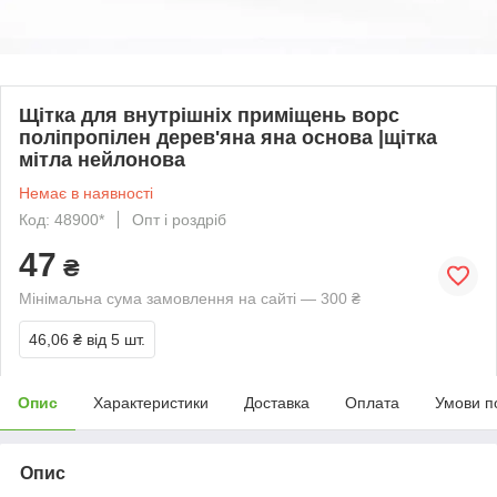
Щітка для внутрішніх приміщень ворс
поліпропілен дерев'яна яна основа |щітка
мітла нейлонова
Немає в наявності
Код: 48900*
Опт і роздріб
47
₴
Мінімальна сума замовлення на сайті — 300 ₴
46,06 ₴
від 5 шт.
Опис
Характеристики
Доставка
Оплата
Умови п
Опис