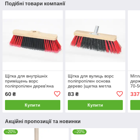
Подібні товари компанії
Щітка для внутрішніх
Щітка для вулиць ворс
Мітл
приміщень ворс
поліпропілен основа
держ
поліпропілен дерев'яна
дерево |щетка метла
70-5
яна основа |щітка мітла
нейлоновая
нейл
60
83
337
₴
₴
нейлонова
чере
Купити
Купити
Акційні пропозиції та новинки
–20%
–20%