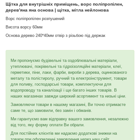
Щітка для внутрішніх приміщень, ворс поліпропілен,
дерев'яна яна основа | щітка, мітла нейлонова
Ворс поліпропілен розпушений
Висота ворсу 60
мм
Основа дерево 240*40мм отвір з різьбою під держак
Ми пропонуємо будівельні та оздоблювальні матеріали,
утеплювачі, покрівельні та гідроізоляційні матеріали, клеї,
герметики, піни, лаки, фарби, вироби з дерева, оцинкованого
металу та полістиролу, ручний та електроінструмент, товари
для поливу, господарські товари, комплектуючи для
водопроводу та каналізації і ще багато інших товарів. В
наших магазинах завжди широкий асортимент та низькі ціни.
Замовляючи товари в нашому магазині, Ви точно отримаєте
саме те, що замовили, без замін і обманів.
Ми гарантуємо вам відправку вашого замовлення, незалежно
від того, яку форму оплати Ви обрали.
Для постійних клієнтів ми надаємо додаткові знижки на
товари при оформленні замовлення через наш сайт