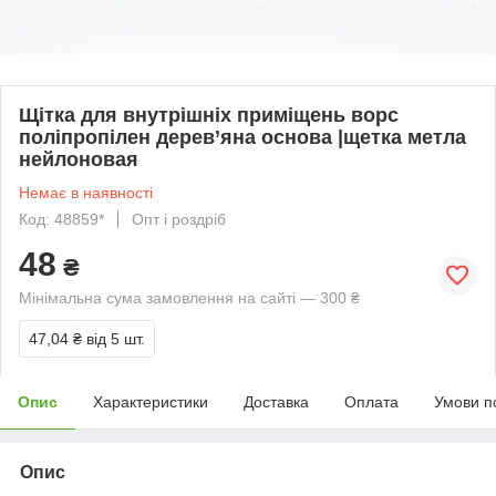
Щітка для внутрішніх приміщень ворс
поліпропілен дерев’яна основа |щетка метла
нейлоновая
Немає в наявності
Код: 48859*
Опт і роздріб
48
₴
Мінімальна сума замовлення на сайті — 300 ₴
47,04 ₴
від 5 шт.
Опис
Характеристики
Доставка
Оплата
Умови п
Опис