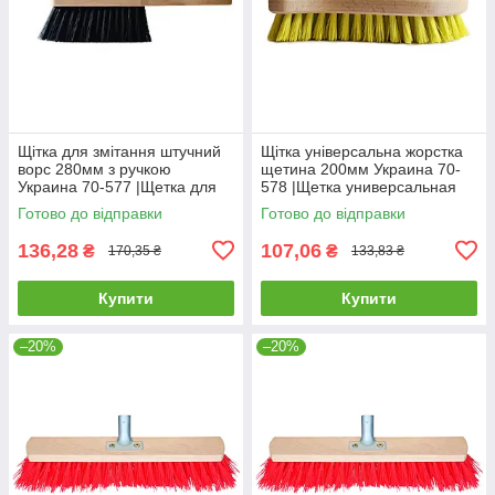
Щітка для змітання штучний
Щітка універсальна жорстка
ворс 280мм з ручкою
щетина 200мм Украина 70-
Украина 70-577 |Щетка для
578 |Щетка универсальная
сметания искусственный
жесткая щетина 200мм
Готово до відправки
Готово до відправки
ворс 280мм с ручкой Украина
Украина
136,28
107,06
₴
₴
170,35 ₴
133,83 ₴
Купити
Купити
–20%
–20%