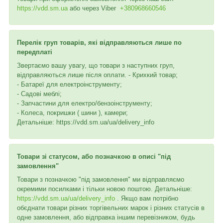
https://vdd.sm.ua
або через
Viber
+380968660546
Перелік груп товарів, які відправляються лише по
передплаті
Звертаємо вашу увагу, що товари з наступних груп,
відправляються лише після оплати. - Крихкий товар;
- Батареї для електроінструменту;
- Садові меблі;
- Запчастини для електро/бензоінструменту;
- Колеса, покришки ( шини ), камери;
Детальніше: https://vdd.sm.ua/ua/delivery_info
Товари зі статусом, або позначкою в описі "під
замовлення"
Товари з позначкою "під замовлення" ми відправляємо
окремими посилками і тільки новою поштою. Детальніше:
https://vdd.sm.ua/ua/delivery_info
. Якщо вам потрібно
обєднати товари різних торгівельних марок і різних статусів в
одне замовлення, або відправка іншим перевізником, будь