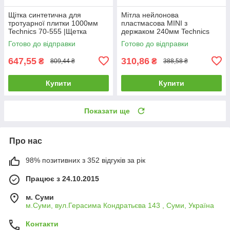
Щітка синтетична для
Мітла нейлонова
тротуарної плитки 1000мм
пластмасова MINI з
Technics 70-555 |Щетка
держаком 240мм Technics
синтетическая для
70-565 |Метла нейлоновая
Готово до відправки
Готово до відправки
тротуарной плитки 1000мм
пластиковая MINI с черенком
Technics
240мм Technics
647,55
310,86
₴
₴
809,44 ₴
388,58 ₴
Купити
Купити
Показати ще
Про нас
98% позитивних з 352 відгуків за рік
Працює з 24.10.2015
м. Суми
м.Суми, вул.Герасима Кондратьєва 143 , Суми, Україна
Контакти