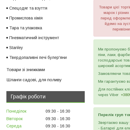
Товари цієї тор
Спецодяг та взуття
марок і різних
Промислова хімія
перед оформлен
йдемо на зуст
Тара та упаковка
перевізни
Пневматичний інструмент
Stanley
Ми пропонуємо бу
піни, лаки, фарб
Твердопаливні печі булер'яни
господарські тов
широкий асортиме
Товари зі знижками
Замовляючи товар
Шланги садові, для поливу
Ми гарантуємо ва
Для постійних кл
через
Viber
+380
Графік роботи
Понеділок
09:30
16:30
Перелік груп то
Вівторок
09:30
16:30
Звертаємо вашу у
Середа
09:30
16:30
- Батареї для ел