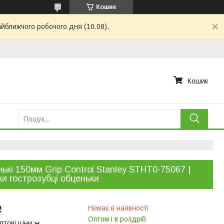
Кошик
айближчого робочого дня (10.08).
Кошик
ькі 150мм Grip Control Stanley STHT0-75067 |
ки гострозубці обценьки
₴
Немає в наявності
Оптом і в роздріб
птові ціни