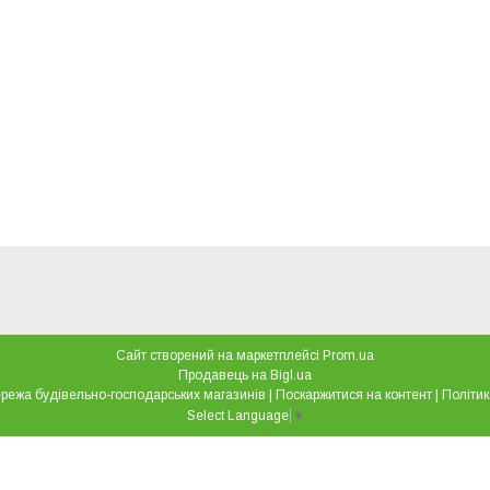
Сайт створений на маркетплейсі
Prom.ua
Продавець на Bigl.ua
"Все для дому" мережа будівельно-господарських магазинів |
Поскаржитися на контент
|
Політик
Select Language
▼