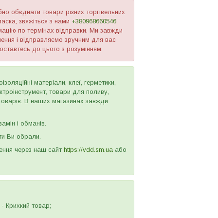
бно обєднати товари різних торгівельних
ласка, звяжіться з нами
+380968660546
,
ацію по термінах відправки. Ми завжди
лення і відправляємо зручним для вас
оставтесь до цього з розумінням.
золяційні матеріали, клеї, герметики,
ектроінструмент, товари для поливу,
 товарів. В наших магазинах завжди
амін і обманів.
ти Ви обрали.
лення через наш сайт
https://vdd.sm.ua
або
- Крихкий товар;