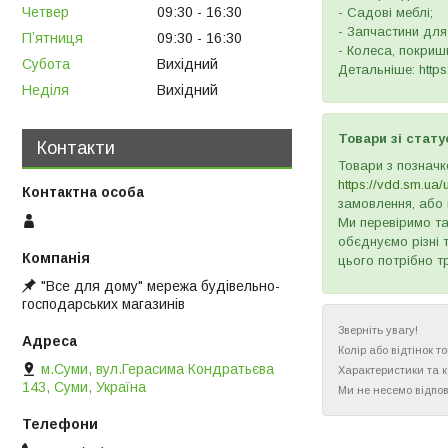
Четвер
09:30
16:30
- Садові меблі;
- Запчастини для
Пʼятниця
09:30
16:30
- Колеса, покришк
Субота
Вихідний
Детальніше: https:
Неділя
Вихідний
Товари зі стату
Контакти
Товари з позначк
https://vdd.sm.ua/
замовлення, або 
Ми перевіримо та
обєднуємо різні 
цього потрібно т
"Все для дому" мережа будівельно-
господарських магазинів
Зверніть увагу!
Колір або відтінок 
м.Суми, вул.Герасима Кондратьєва
Характеристики та 
143, Суми, Україна
Ми не несемо відпов