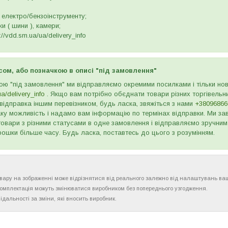
 електро/бензоінструменту;
и ( шини ), камери;
//vdd.sm.ua/ua/delivery_info
сом, або позначкою в описі "під замовлення"
ою "під замовлення" ми відправляємо окремими посилками і тільки н
ua/delivery_info
. Якщо вам потрібно обєднати товари різних торгівельни
відправка іншим перевізником, будь ласка, звяжіться з нами
+38096866
ку можливість і надамо вам інформацію по термінах відправки. Ми зав
товари з різними статусами в одне замовлення і відправляємо зручним
рошки більше часу. Будь ласка, поставтесь до цього з розумінням.
товару на зображенні може відрізнятися від реального залежно від налаштувань ва
комплектація можуть змінюватися виробником без попереднього узгодження.
ідальності за зміни, які вносить виробник.