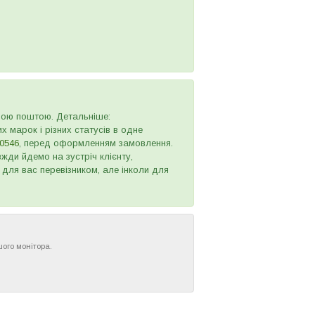
овою поштою. Детальніше:
х марок і різних статусів в одне
0546
, перед оформленням замовлення.
жди йдемо на зустріч клієнту,
 для вас перевізником, але інколи для
шого монітора.