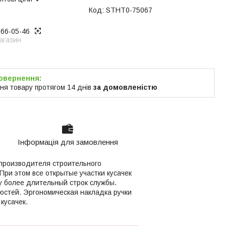
Код:
STHT0-75067
866-05-46
агазин
ня товару протягом 14 днів
за домовленістю
Інформація для замовлення
о производителя строительного
При этом все открытые участки кусачек
 более длительный строк службы.
стей. Эргономическая накладка ручки
кусачек.