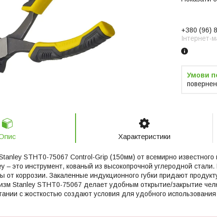
+380 (96) 
Інтернет-м
повернен
Опис
Характеристики
Stanley STHT0-75067 Control-Grip (150мм) от всемирно известног
ey – это инструмент, кованый из высокопрочной углеродной стали. 
 от коррозии. Закаленные индукционного губки придают продукту
зм Stanley STHT0-75067 делает удобным открытие/закрытие челю
четании с жосткостью создают условия для удобного использования 