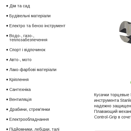
Дім та сад
Будівельні матеріали
Електро та бензо інструмент
Водо-, газо-,
теплозабезпечення
Спорт і відпочинок
Авто-, мото
Лако-фарбові матеріали
Кріплення
Сантехніка
Кусачки торцевые 
Вентиляція
инструмента Stanl
надежно защищены
Драбини, стрем'янки
Плавающий механи
Control-Grip в со
Електрообладнання
Підйомники, лебідки, талі