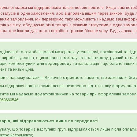
гівельної марки ми відправляємо тільки новою поштою. Якщо вам потрі
 статусів в одне замовлення, або відправка іншим перевізником, будь 
ням замовлення. Ми перевіримо таку можливість і надамо вам інформ
річ клієнту, обєднуємо різні товари з різними статусами в одне замов
ком, але інколи для цього потрібно трошки більше часу. Будь ласка, п
дівельні та оздоблювальні матеріали, утеплювачі, покрівельні та гідроі
и, вироби з дерева, оцинкованого металу та полістиролу, ручний та ел
ари, комплектуючи для водопроводу та каналізації і ще багато інших
нт та низькі ціни.
и в нашому магазині, Ви точно отримаєте саме те, що замовили, без з
м відправку вашого замовлення, незалежно від того, яку форму опла
ієнтів ми надаємо додаткові знижки на товари при оформленні замов
968660546
варів, які відправляються лише по передплаті
вагу, що товари з наступних груп, відправляються лише після оплати. 
ектроінструменту;