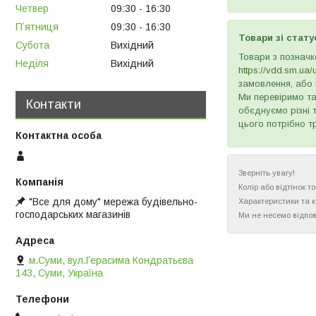
Четвер
09:30
16:30
Пʼятниця
09:30
16:30
Товари зі стату
Субота
Вихідний
Товари з позначк
Неділя
Вихідний
https://vdd.sm.ua/
замовлення, або 
Ми перевіримо та
Контакти
обєднуємо різні 
цього потрібно т
Зверніть увагу!
Колір або відтінок 
"Все для дому" мережа будівельно-
Характеристики та 
господарських магазинів
Ми не несемо відпов
м.Суми, вул.Герасима Кондратьєва
143, Суми, Україна