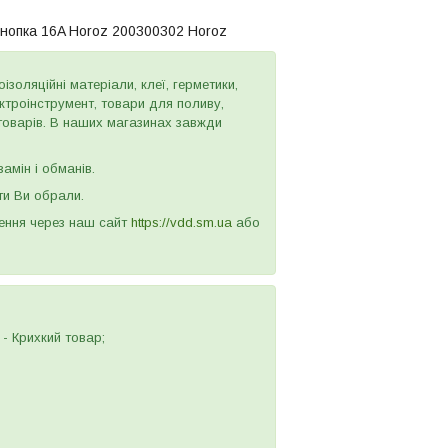
 кнопка 16A Horoz 200300302 Horoz
золяційні матеріали, клеї, герметики,
ектроінструмент, товари для поливу,
 товарів. В наших магазинах завжди
амін і обманів.
ти Ви обрали.
лення через наш сайт
https://vdd.sm.ua
або
- Крихкий товар;