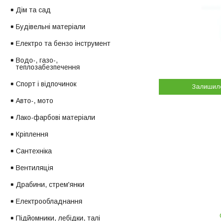
Дім та сад
Будівельні матеріали
Електро та бензо інструмент
Водо-, газо-,
теплозабезпечення
Спорт і відпочинок
Залишил
Авто-, мото
Лако-фарбові матеріали
Кріплення
Сантехніка
Вентиляція
Драбини, стрем'янки
Електрообладнання
Підйомники, лебідки, талі