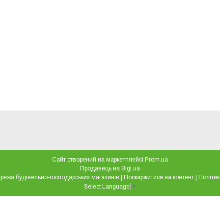
Сайт створений на маркетплейсі
Prom.ua
Продавець на Bigl.ua
"Все для дому" мережа будівельно-господарських магазинів |
Поскаржитися на контент
|
Політик
Select Language
▼