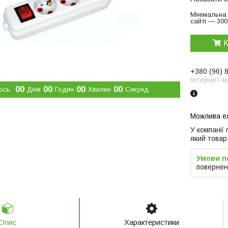
Мінімальна
сайті — 300
К
+380 (96) 
Інтернет-м
0
0
0
0
0
0
0
0
ось
Днів
Годин
Хвилин
Секунд
У компанії
який товар
повернен
Опис
Характеристики