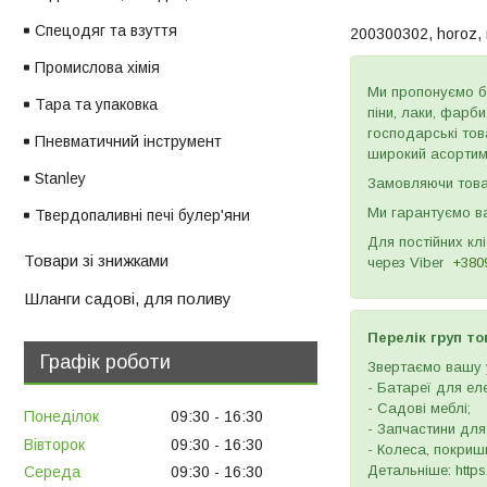
Спецодяг та взуття
200300302, horoz,
Промислова хімія
Ми пропонуємо бу
Тара та упаковка
піни, лаки, фарб
господарські тов
Пневматичний інструмент
широкий асортиме
Stanley
Замовляючи товар
Ми гарантуємо ва
Твердопаливні печі булер'яни
Для постійних кл
Товари зі знижками
через
Viber
+380
Шланги садові, для поливу
Перелік груп то
Графік роботи
Звертаємо вашу у
- Батареї для ел
- Садові меблі;
Понеділок
09:30
16:30
- Запчастини для
Вівторок
09:30
16:30
- Колеса, покришк
Детальніше: https:
Середа
09:30
16:30