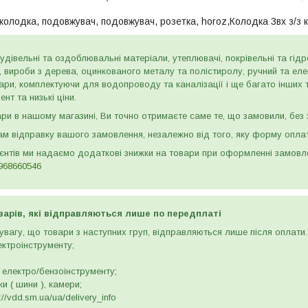
 колодка, подовжувач, подовжувач, розетка, horoz,Колодка 3вх з/з
дівельні та оздоблювальні матеріали, утеплювачі, покрівельні та гідроі
и, вироби з дерева, оцинкованого металу та полістиролу, ручний та ел
ари, комплектуючи для водопроводу та каналізації і ще багато інших
нт та низькі ціни.
и в нашому магазині, Ви точно отримаєте саме те, що замовили, без з
м відправку вашого замовлення, незалежно від того, яку форму опла
ієнтів ми надаємо додаткові знижки на товари при оформленні замов
968660546
варів, які відправляються лише по передплаті
вагу, що товари з наступних груп, відправляються лише після оплати. 
ектроінструменту;
 електро/бензоінструменту;
и ( шини ), камери;
//vdd.sm.ua/ua/delivery_info