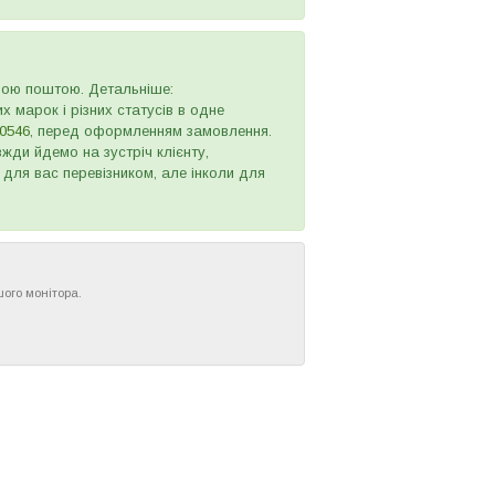
овою поштою. Детальніше:
х марок і різних статусів в одне
0546
, перед оформленням замовлення.
жди йдемо на зустріч клієнту,
 для вас перевізником, але інколи для
шого монітора.