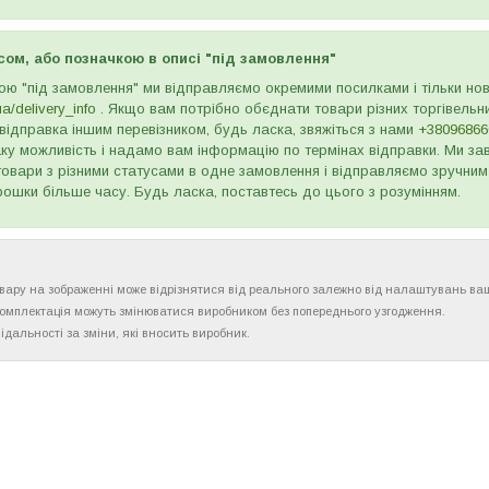
сом, або позначкою в описі "під замовлення"
ою "під замовлення" ми відправляємо окремими посилками і тільки н
ua/delivery_info
. Якщо вам потрібно обєднати товари різних торгівельни
відправка іншим перевізником, будь ласка, звяжіться з нами
+38096866
ку можливість і надамо вам інформацію по термінах відправки. Ми зав
товари з різними статусами в одне замовлення і відправляємо зручним
рошки більше часу. Будь ласка, поставтесь до цього з розумінням.
товару на зображенні може відрізнятися від реального залежно від налаштувань ва
комплектація можуть змінюватися виробником без попереднього узгодження.
ідальності за зміни, які вносить виробник.