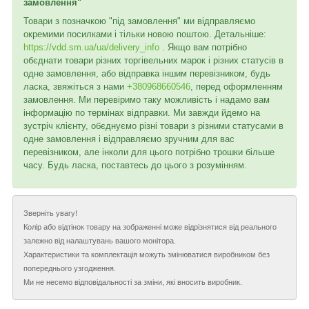
замовлення"
Товари з позначкою "під замовлення" ми відправляємо
окремими посилками і тільки новою поштою. Детальніше:
https://vdd.sm.ua/ua/delivery_info
. Якщо вам потрібно
обєднати товари різних торгівельних марок і різних статусів в
одне замовлення, або відправка іншим перевізником, будь
ласка, звяжіться з нами
+380968660546
, перед оформленням
замовлення. Ми перевіримо таку можливість і надамо вам
інформацію по термінах відправки. Ми завжди йдемо на
зустріч клієнту, обєднуємо різні товари з різними статусами в
одне замовлення і відправляємо зручним для вас
перевізником, але інколи для цього потрібно трошки більше
часу. Будь ласка, поставтесь до цього з розумінням.
Зверніть увагу!
Колір або відтінок товару на зображенні може відрізнятися від реального
залежно від налаштувань вашого монітора.
Характеристики та комплектація можуть змінюватися виробником без
попереднього узгодження.
Ми не несемо відповідальності за зміни, які вносить виробник.