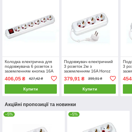
Колодка електрична для
Подовжувач електричний
Подо
подовжувача 6 розеток з
3 розеток 2м з
3 ро
заземленням кнопка 16A
заземленням 16A Horoz
зазе
Horoz 200-600-602
200-302-301
200-
406,05
379,91
454
₴
₴
427,42 ₴
399,91 ₴
Купити
Купити
Акційні пропозиції та новинки
–5%
–5%