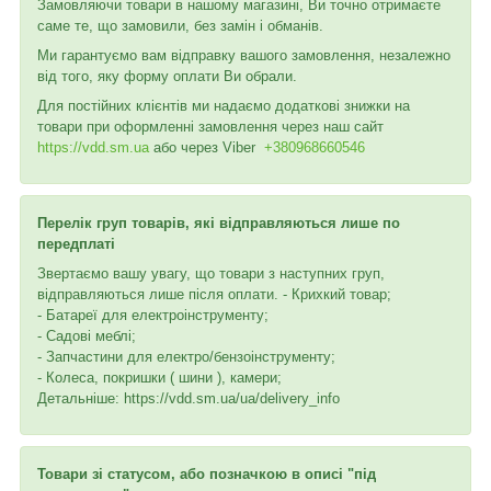
Замовляючи товари в нашому магазині, Ви точно отримаєте
саме те, що замовили, без замін і обманів.
Ми гарантуємо вам відправку вашого замовлення, незалежно
від того, яку форму оплати Ви обрали.
Для постійних клієнтів ми надаємо додаткові знижки на
товари при оформленні замовлення через наш сайт
https://vdd.sm.ua
або через
Viber
+380968660546
Перелік груп товарів, які відправляються лише по
передплаті
Звертаємо вашу увагу, що товари з наступних груп,
відправляються лише після оплати. - Крихкий товар;
- Батареї для електроінструменту;
- Садові меблі;
- Запчастини для електро/бензоінструменту;
- Колеса, покришки ( шини ), камери;
Детальніше: https://vdd.sm.ua/ua/delivery_info
Товари зі статусом, або позначкою в описі "під