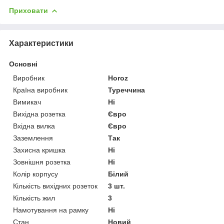
Приховати
Характеристики
Основні
Виробник
Horoz
Країна виробник
Туреччина
Вимикач
Ні
Вихідна розетка
Євро
Вхідна вилка
Євро
Заземлення
Так
Захисна кришка
Ні
Зовнішня розетка
Ні
Колір корпусу
Білий
Кількість вихідних розеток
3 шт.
Кількість жил
3
Намотування на рамку
Ні
Стан
Новий