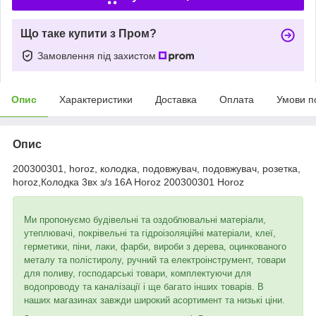
Що таке купити з Пром?
Замовлення під захистом
Опис
Характеристики
Доставка
Оплата
Умови п
Опис
200300301, horoz, колодка, подовжувач, подовжувач, розетка,
horoz,Колодка 3вх з/з 16A Horoz 200300301 Horoz
Ми пропонуємо будівельні та оздоблювальні матеріали,
утеплювачі, покрівельні та гідроізоляційні матеріали, клеї,
герметики, піни, лаки, фарби, вироби з дерева, оцинкованого
металу та полістиролу, ручний та електроінструмент, товари
для поливу, господарські товари, комплектуючи для
водопроводу та каналізації і ще багато інших товарів. В
наших магазинах завжди широкий асортимент та низькі ціни.