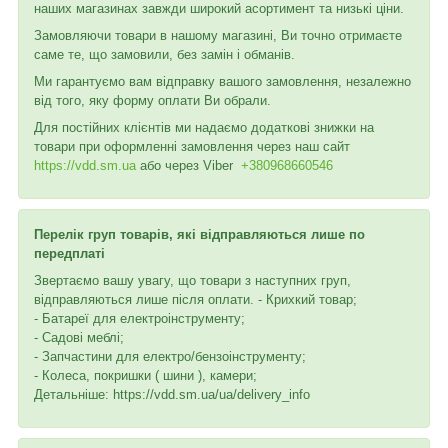
наших магазинах завжди широкий асортимент та низькі ціни.
Замовляючи товари в нашому магазині, Ви точно отримаєте
саме те, що замовили, без замін і обманів.
Ми гарантуємо вам відправку вашого замовлення, незалежно
від того, яку форму оплати Ви обрали.
Для постійних клієнтів ми надаємо додаткові знижки на
товари при оформленні замовлення через наш сайт
https://vdd.sm.ua
або через
Viber
+380968660546
Перелік груп товарів, які відправляються лише по
передплаті
Звертаємо вашу увагу, що товари з наступних груп,
відправляються лише після оплати. - Крихкий товар;
- Батареї для електроінструменту;
- Садові меблі;
- Запчастини для електро/бензоінструменту;
- Колеса, покришки ( шини ), камери;
Детальніше: https://vdd.sm.ua/ua/delivery_info