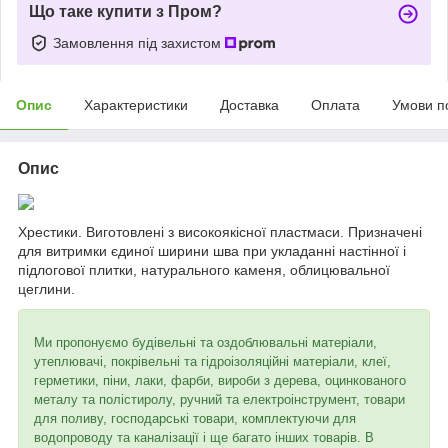
Що таке купити з Пром?
Замовлення під захистом
Опис
Характеристики
Доставка
Оплата
Умови п
Опис
Хрестики. Виготовлені з високоякісної пластмаси. Призначені
для витримки єдиної ширини шва при укладанні настінної і
підлогової плитки, натурального каменя, облицювальної
цеглини.
Ми пропонуємо будівельні та оздоблювальні матеріали,
утеплювачі, покрівельні та гідроізоляційні матеріали, клеї,
герметики, піни, лаки, фарби, вироби з дерева, оцинкованого
металу та полістиролу, ручний та електроінструмент, товари
для поливу, господарські товари, комплектуючи для
водопроводу та каналізації і ще багато інших товарів. В