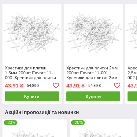
Хрестики для плитки
Хрестики для плитки 2мм
Хрес
1,5мм 200шт Favorit 11-
200шт Favorit 11-001 |
2,5м
000 |Крестики для плитки
Крестики для плитки 2мм
002 
1,5мм 200шт Favorit
200шт Favorit
2,5м
43,91
43,91
43,
₴
₴
54,89 ₴
54,89 ₴
Купити
Купити
Акційні пропозиції та новинки
–20%
–20%