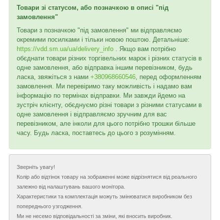
Товари зі статусом, або позначкою в описі "під
замовлення"
Товари з позначкою "під замовлення" ми відправляємо
окремими посилками і тільки новою поштою. Детальніше:
https://vdd.sm.ua/ua/delivery_info
. Якщо вам потрібно
обєднати товари різних торгівельних марок і різних статусів в
одне замовлення, або відправка іншим перевізником, будь
ласка, звяжіться з нами
+380968660546
, перед оформленням
замовлення. Ми перевіримо таку можливість і надамо вам
інформацію по термінах відправки. Ми завжди йдемо на
зустріч клієнту, обєднуємо різні товари з різними статусами в
одне замовлення і відправляємо зручним для вас
перевізником, але інколи для цього потрібно трошки більше
часу. Будь ласка, поставтесь до цього з розумінням.
Зверніть увагу!
Колір або відтінок товару на зображенні може відрізнятися від реального
залежно від налаштувань вашого монітора.
Характеристики та комплектація можуть змінюватися виробником без
попереднього узгодження.
Ми не несемо відповідальності за зміни, які вносить виробник.