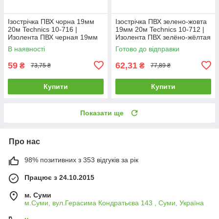
Ізострічка ПВХ чорна 19мм
Ізострічка ПВХ зелено-жовта
20м Technics 10-716 |
19мм 20м Technics 10-712 |
Изолента ПВХ черная 19мм
Изолента ПВХ зелёно-жёлтая
20м Technics
19мм 20м Technics
В наявності
Готово до відправки
59
62,31
₴
₴
73,75 ₴
77,89 ₴
Купити
Купити
Показати ще
Про нас
98% позитивних з 353 відгуків за рік
Працює з 24.10.2015
м. Суми
м.Суми, вул.Герасима Кондратьєва 143 , Суми, Україна