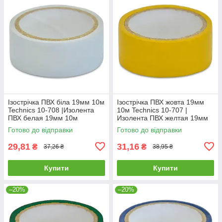
Ізострічка ПВХ біла 19мм 10м
Ізострічка ПВХ жовта 19мм
Technics 10-708 |Изолента
10м Technics 10-707 |
ПВХ белая 19мм 10м
Изолента ПВХ желтая 19мм
Technics
10м Technics
Готово до відправки
Готово до відправки
29,81
31,16
₴
₴
37,26 ₴
38,95 ₴
Купити
Купити
–20%
–20%