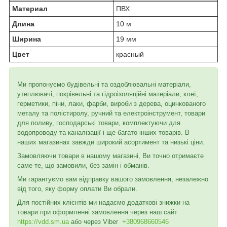
Материал
ПВХ
Длина
10 м
Ширина
19 мм
Цвет
красный
Ми пропонуємо будівельні та оздоблювальні матеріали,
утеплювачі, покрівельні та гідроізоляційні матеріали, клеї,
герметики, піни, лаки, фарби, вироби з дерева, оцинкованого
металу та полістиролу, ручний та електроінструмент, товари
для поливу, господарські товари, комплектуючи для
водопроводу та каналізації і ще багато інших товарів. В
наших магазинах завжди широкий асортимент та низькі ціни.
Замовляючи товари в нашому магазині, Ви точно отримаєте
саме те, що замовили, без замін і обманів.
Ми гарантуємо вам відправку вашого замовлення, незалежно
від того, яку форму оплати Ви обрали.
Для постійних клієнтів ми надаємо додаткові знижки на
товари при оформленні замовлення через наш сайт
https://vdd.sm.ua
або через
Viber
+380968660546