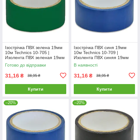
Ізострічка ПВХ зелена 19мм
Ізострічка ПВХ синя 19мм
10м Technics 10-705 |
10м Technics 10-709 |
Изолента ПВХ зеленая 19мм
Изолента ПВХ синяя 19мм
10м Technics
10м Technics
Готово до відправки
В наявності
31,16
31,16
₴
₴
38,95 ₴
38,95 ₴
Купити
Купити
–20%
–20%