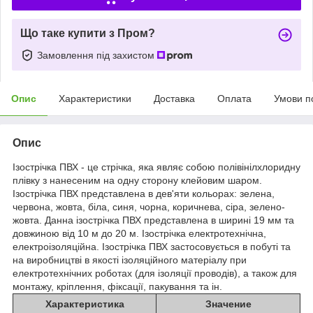
Що таке купити з Пром?
Замовлення під захистом
Опис
Характеристики
Доставка
Оплата
Умови п
Опис
Ізострічка ПВХ - це стрічка, яка являє собою полівінілхлоридну
плівку з нанесеним на одну сторону клейовим шаром.
Ізострічка ПВХ представлена в дев'яти кольорах: зелена,
червона, жовта, біла, синя, чорна, коричнева, сіра, зелено-
жовта. Данна ізострічка ПВХ представлена в ширині 19 мм та
довжиною від 10 м до 20 м. Ізострічка електротехнічна,
електроізоляційна. Ізострічка ПВХ застосовується в побуті та
на виробництві в якості ізоляційного матеріалу при
електротехнічних роботах (для ізоляції проводів), а також для
монтажу, кріплення, фіксації, пакування та ін.
Характеристика
Значение