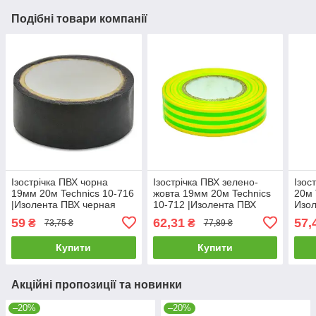
Подібні товари компанії
Ізострічка ПВХ чорна
Ізострічка ПВХ зелено-
Ізос
19мм 20м Technics 10-716
жовта 19мм 20м Technics
20м 
|Изолента ПВХ черная
10-712 |Изолента ПВХ
Изо
19мм 20м Technics
зелёно-жёлтая 19мм 20м
59
62,31
57,
₴
₴
73,75 ₴
77,89 ₴
Technics
Купити
Купити
Акційні пропозиції та новинки
–20%
–20%