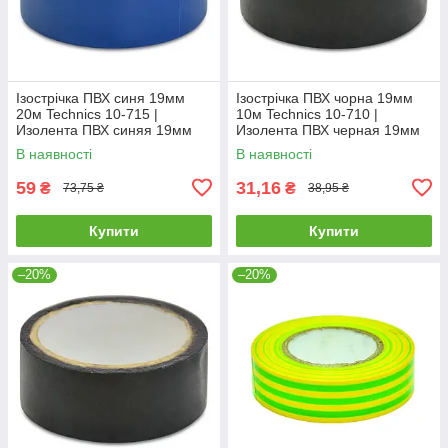
Ізострічка ПВХ синя 19мм
Ізострічка ПВХ чорна 19мм
20м Technics 10-715 |
10м Technics 10-710 |
Изолента ПВХ синяя 19мм
Изолента ПВХ черная 19мм
20м Technics
10м Technics
В наявності
В наявності
59
31,16
₴
₴
73,75 ₴
38,95 ₴
Купити
Купити
–20%
–20%