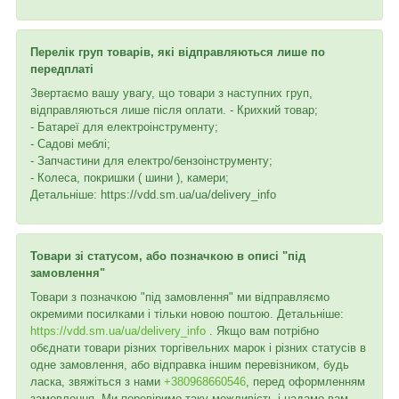
Перелік груп товарів, які відправляються лише по
передплаті
Звертаємо вашу увагу, що товари з наступних груп,
відправляються лише після оплати. - Крихкий товар;
- Батареї для електроінструменту;
- Садові меблі;
- Запчастини для електро/бензоінструменту;
- Колеса, покришки ( шини ), камери;
Детальніше: https://vdd.sm.ua/ua/delivery_info
Товари зі статусом, або позначкою в описі "під
замовлення"
Товари з позначкою "під замовлення" ми відправляємо
окремими посилками і тільки новою поштою. Детальніше:
https://vdd.sm.ua/ua/delivery_info
. Якщо вам потрібно
обєднати товари різних торгівельних марок і різних статусів в
одне замовлення, або відправка іншим перевізником, будь
ласка, звяжіться з нами
+380968660546
, перед оформленням
замовлення. Ми перевіримо таку можливість і надамо вам