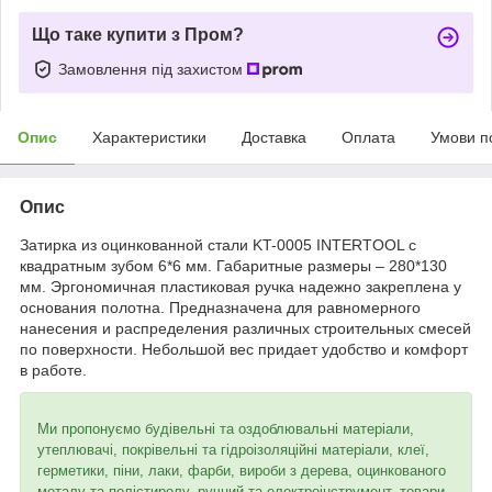
Що таке купити з Пром?
Замовлення під захистом
Опис
Характеристики
Доставка
Оплата
Умови п
Опис
Затирка из оцинкованной стали KT-0005 INTERTOOL с
квадратным зубом 6*6 мм. Габаритные размеры – 280*130
мм. Эргономичная пластиковая ручка надежно закреплена у
основания полотна. Предназначена для равномерного
нанесения и распределения различных строительных смесей
по поверхности. Небольшой вес придает удобство и комфорт
в работе.
Ми пропонуємо будівельні та оздоблювальні матеріали,
утеплювачі, покрівельні та гідроізоляційні матеріали, клеї,
герметики, піни, лаки, фарби, вироби з дерева, оцинкованого
металу та полістиролу, ручний та електроінструмент, товари