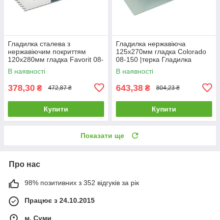
Гладилка сталева з
Гладилка нержавіюча
нержавіючим покриттям
125х270мм гладка Colorado
120х280мм гладка Favorit 08-
08-150 |терка Гладилка
040 |терка Гладилка
нержавеющая 125х270мм
В наявності
В наявності
стальная с нержавеющим
гладкая Colorado
покрытием
378,30
643,38
₴
₴
472,87 ₴
804,23 ₴
Купити
Купити
Показати ще
Про нас
98% позитивних з 352 відгуків за рік
Працює з 24.10.2015
м. Суми