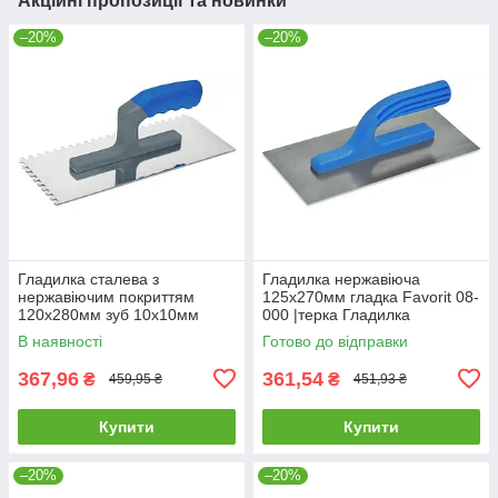
Акційні пропозиції та новинки
–20%
–20%
Гладилка сталева з
Гладилка нержавіюча
нержавіючим покриттям
125х270мм гладка Favorit 08-
120х280мм зуб 10х10мм
000 |терка Гладилка
Favorit 08-044 |терка
нержавеющая 125х270мм
В наявності
Готово до відправки
Гладилка стальная с
гладкая Favorit
нержавеющим покрытием
367,96
361,54
₴
₴
459,95 ₴
451,93 ₴
Купити
Купити
–20%
–20%