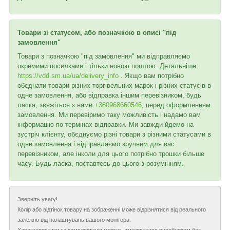
Товари зі статусом, або позначкою в описі "під
замовлення"
Товари з позначкою "під замовлення" ми відправляємо
окремими посилками і тільки новою поштою. Детальніше:
https://vdd.sm.ua/ua/delivery_info
. Якщо вам потрібно
обєднати товари різних торгівельних марок і різних статусів в
одне замовлення, або відправка іншим перевізником, будь
ласка, звяжіться з нами
+380968660546
, перед оформленням
замовлення. Ми перевіримо таку можливість і надамо вам
інформацію по термінах відправки. Ми завжди йдемо на
зустріч клієнту, обєднуємо різні товари з різними статусами в
одне замовлення і відправляємо зручним для вас
перевізником, але інколи для цього потрібно трошки більше
часу. Будь ласка, поставтесь до цього з розумінням.
Зверніть увагу!
Колір або відтінок товару на зображенні може відрізнятися від реального
залежно від налаштувань вашого монітора.
Характеристики та комплектація можуть змінюватися виробником без