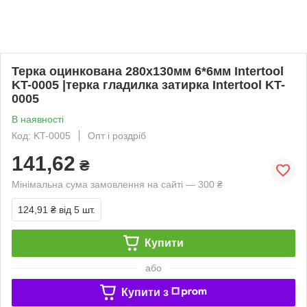
Терка оцинкована 280x130мм 6*6мм Intertool
KT-0005 |терка гладилка затирка Intertool KT-
0005
В наявності
Код: KT-0005
Опт і роздріб
141,62
₴
Мінімальна сума замовлення на сайті — 300 ₴
124,91 ₴
від 5 шт.
Купити
або
Купити з