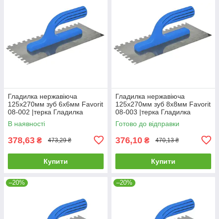
Гладилка нержавіюча
Гладилка нержавіюча
125х270мм зуб 6х6мм Favorit
125х270мм зуб 8х8мм Favorit
08-002 |терка Гладилка
08-003 |терка Гладилка
нержавеющая 125х270мм
нержавеющая 125х270мм
В наявності
Готово до відправки
зуб 6х6мм Favorit
зуб 8х8мм Favorit
378,63
376,10
₴
₴
473,29 ₴
470,13 ₴
Купити
Купити
–20%
–20%