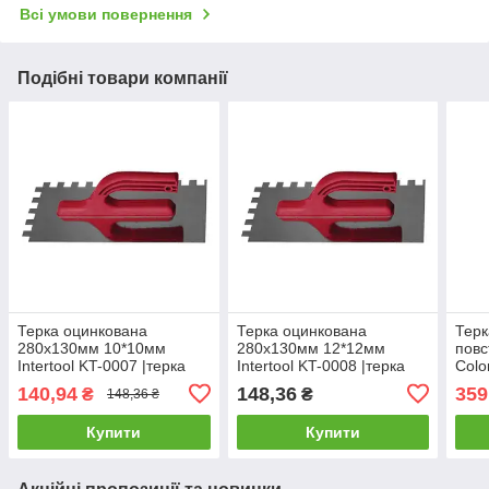
Всі умови повернення
Подібні товари компанії
Терка оцинкована
Терка оцинкована
Терк
280х130мм 10*10мм
280х130мм 12*12мм
пов
Intertool KT-0007 |терка
Intertool KT-0008 |терка
Colo
гладилка затирка Intertool
гладилка затирка Intertool
Терк
140,94
148,36
359
₴
₴
148,36 ₴
KT-0007
KT-0008
вой
Colo
Купити
Купити