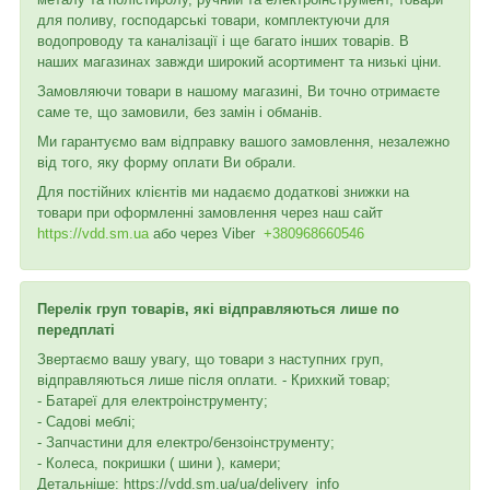
для поливу, господарські товари, комплектуючи для
водопроводу та каналізації і ще багато інших товарів. В
наших магазинах завжди широкий асортимент та низькі ціни.
Замовляючи товари в нашому магазині, Ви точно отримаєте
саме те, що замовили, без замін і обманів.
Ми гарантуємо вам відправку вашого замовлення, незалежно
від того, яку форму оплати Ви обрали.
Для постійних клієнтів ми надаємо додаткові знижки на
товари при оформленні замовлення через наш сайт
https://vdd.sm.ua
або через
Viber
+380968660546
Перелік груп товарів, які відправляються лише по
передплаті
Звертаємо вашу увагу, що товари з наступних груп,
відправляються лише після оплати. - Крихкий товар;
- Батареї для електроінструменту;
- Садові меблі;
- Запчастини для електро/бензоінструменту;
- Колеса, покришки ( шини ), камери;
Детальніше: https://vdd.sm.ua/ua/delivery_info