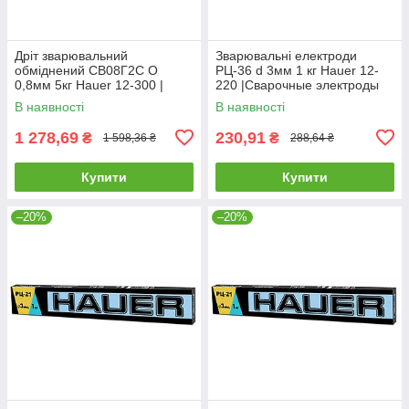
Дріт зварювальний
Зварювальні електроди
обміднений СВ08Г2С O
РЦ-36 d 3мм 1 кг Hauer 12-
0,8мм 5кг Hauer 12-300 |
220 |Сварочные электроды
Проволока сварочная
РЦ-36 d 3мм 1 кг Hauer
В наявності
В наявності
омедненная СВ08Г2С O
0,8мм 5кг Hauer
1 278,69
230,91
₴
₴
1 598,36 ₴
288,64 ₴
Купити
Купити
–20%
–20%