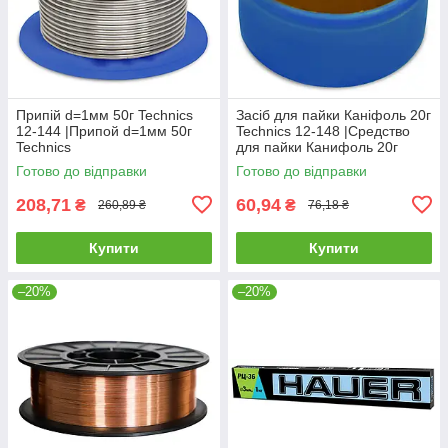
Припій d=1мм 50г Technics
Засіб для пайки Каніфоль 20г
12-144 |Припой d=1мм 50г
Technics 12-148 |Средство
Technics
для пайки Канифоль 20г
Technics
Готово до відправки
Готово до відправки
208,71
60,94
₴
₴
260,89 ₴
76,18 ₴
Купити
Купити
–20%
–20%