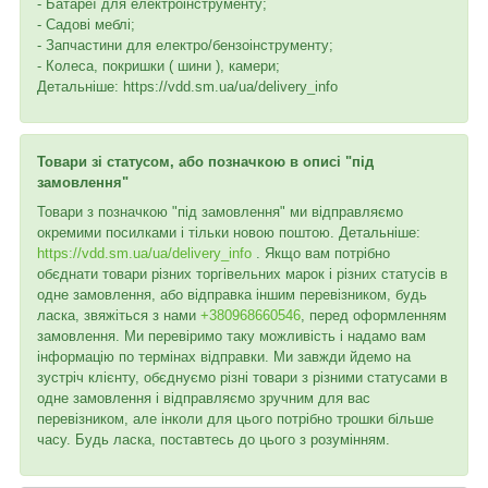
- Батареї для електроінструменту;
- Садові меблі;
- Запчастини для електро/бензоінструменту;
- Колеса, покришки ( шини ), камери;
Детальніше: https://vdd.sm.ua/ua/delivery_info
Товари зі статусом, або позначкою в описі "під
замовлення"
Товари з позначкою "під замовлення" ми відправляємо
окремими посилками і тільки новою поштою. Детальніше:
https://vdd.sm.ua/ua/delivery_info
. Якщо вам потрібно
обєднати товари різних торгівельних марок і різних статусів в
одне замовлення, або відправка іншим перевізником, будь
ласка, звяжіться з нами
+380968660546
, перед оформленням
замовлення. Ми перевіримо таку можливість і надамо вам
інформацію по термінах відправки. Ми завжди йдемо на
зустріч клієнту, обєднуємо різні товари з різними статусами в
одне замовлення і відправляємо зручним для вас
перевізником, але інколи для цього потрібно трошки більше
часу. Будь ласка, поставтесь до цього з розумінням.