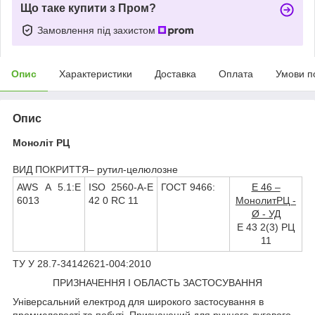
Що таке купити з Пром?
Замовлення під захистом
Опис
Характеристики
Доставка
Оплата
Умови п
Опис
Моноліт РЦ
ВИД ПОКРИТТЯ– рутил-целюлозне
AWS A 5.1:E
ISO 2560-A-E
ГОСТ 9466:
Е 46 –
6013
42 0 RС 11
МонолитРЦ -
Ø - УД
Е 43 2(3) РЦ
11
ТУ У 28.7-34142621-004:2010
ПРИЗНАЧЕННЯ І ОБЛАСТЬ ЗАСТОСУВАННЯ
Універсальний електрод для широкого застосування в
промисловості та побуті. Призначений для ручного дугового