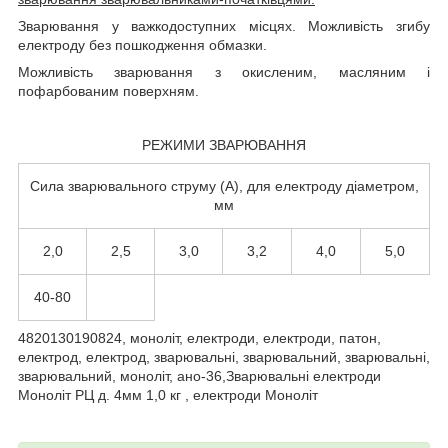
Зварювання у важкодоступних місцях. Можливість згибу
електроду без пошкодження обмазки.
Можливість зварювання з окисленим, масляним і
пофарбованим поверхням.
РЕЖИМИ ЗВАРЮВАННЯ
Сила зварювального струму (А), для електроду діаметром,
мм
2,0
2,5
3,0
3,2
4,0
5,0
40-80
4820130190824, моноліт, електроди, електроди, патон,
електрод, електрод, зварювальні, зварювальний, зварювальні,
зварювальний, моноліт, ано-36,Зварювальні електроди
Моноліт РЦ д. 4мм 1,0 кг , електроди Моноліт