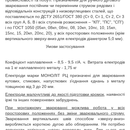
зварювання постійним чи перемінним струмом рядових і
відповідальніх конструкцій з низковуглецевих сталей, що
поставляються по ДСТУ 2651/ГОСТ 380 (Ст 0, Ст 1, Ст 2, Ст 3
всіх груп А, Б, В і всіх ступенів розкиснення – "КП", "ПС", "СП")
і по ГОСТ 1050 (05кп, 08кп, 08пс, 08, 10кп, 10пс, 10, 15кп,
15пс, 15, 20кп, 20пс, 20), у всіх просторових положеннях (крім
вертикального зверху-вниз для електродів діаметром 5,0 мм).
Умови застосування
Коефіцієнт наплавлення – 8,5 - 9,5 г/А. ч. Витрата електродів
на 1 кг наплавленого металу - 1,75 кг
Електроди марки МОНОЛІТ РЦ призначені для зварювання
кутових, стикових, напусткових з'єднання єднань з металу
товщиною від 3 до 20 мм.
Електроди малочутливі до якості підготовки кромок
, наявності
іржі та інших поверхневих забруднень.
При монтажному зварюванні можлива робота у всіх
просторових положеннях без зміни зварювального струму.
Зварювання вертикальних швів способом «зверху-вниз»
виробляється короткою дугою або обпиранням. Не потрібно
допускати затікання шлаку попереду дуги. Для цього кут