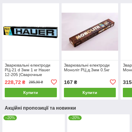
Зварювальні електроди
Зварювальні електроди
Звар
РЦ-21 d 3мм 1 кг Hauer
Моноліт РЦ д.3мм 0.5кг
Моно
12-205 |Сварочные
электроды РЦ-21 d 3мм 1
228,72
167
315
₴
₴
285,90 ₴
кг Hauer
Купити
Купити
Акційні пропозиції та новинки
–20%
–20%