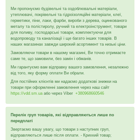
Ми пропонуємо будівельні та оздоблювальні матеріали,
утеплювачі, покрівельні та гідроізоляційні матеріали, клеї,
герметики, піни, лаки, фарби, вироби з дерева, оцинкованого
металу та полістиролу, ручний та електроінструмент, товари
для поливу, господарські товари, комплектуючи для
водопроводу та каналізації і ще багато інших товарів. В
наших магазинах завжди широкий асортимент та низькі ціни.
Замовляючи товари в нашому магазині, Ви точно отримаєте
саме те, що замовили, без замін і обманів.
Ми гарантуємо вам відправку вашого замовлення, незалежно
від того, яку форму оплати Ви обрали.
Для постійних клієнтів ми надаємо додаткові знижки на
товари при оформленні замовлення через наш сайт
https://vdd.sm.ua
або через
Viber
+380968660546
Перелік груп товарів, які відправляються лише по
передплаті
Звертаємо вашу увагу, що товари з наступних груп,
відправляються лише після оплати. - Крихкий товар;