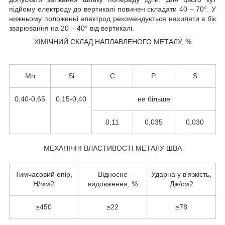
підйому електроду до вертикалі повинен складати 40 – 70°. У
нижньому положенні електрод рекомендується нахиляти в бік
зварювання на 20 – 40° від вертикалі.
ХІМІЧНИЙ СКЛАД НАПЛАВЛЕНОГО МЕТАЛУ, %
Mn
Si
C
P
S
0,40-0,65
0,15-0,40
не більше
0,11
0,035
0,030
МЕХАНІЧНІ ВЛАСТИВОСТІ МЕТАЛУ ШВА
Тимчасовий опір,
Відносне
Ударна у в'язкість,
Н/мм
2
видовження, %
Дж/см
2
≥450
≥22
≥78