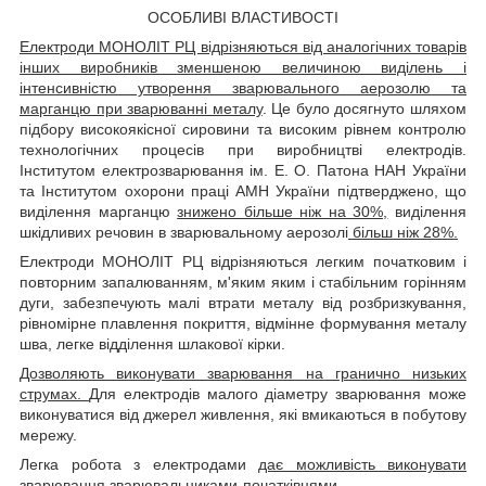
ОСОБЛИВІ ВЛАСТИВОСТІ
Електроди МОНОЛІТ РЦ відрізняються від аналогічних товарів
інших виробників зменшеною величиною виділень і
інтенсивністю утворення зварювального аерозолю та
марганцю при зварюванні металу
. Це було досягнуто шляхом
підбору високоякісної сировини та високим рівнем контролю
технологічних процесів при виробництві електродів.
Інститутом електрозварювання ім. Е. О. Патона НАН України
та Інститутом охорони праці АМН України підтверджено, що
виділення марганцю
знижено більше ніж на 30%,
виділення
шкідливих речовин в зварювальному аерозолі
більш ніж 28%.
Електроди МОНОЛІТ РЦ відрізняються легким початковим і
повторним запалюванням, м'яким яким і стабільним горінням
дуги, забезпечують малі втрати металу від розбризкування,
рівномірне плавлення покриття, відмінне формування металу
шва, легке відділення шлакової кірки.
Дозволяють виконувати зварювання на гранично низьких
струмах.
Для електродів малого діаметру зварювання може
виконуватися від джерел живлення, які вмикаються в побутову
мережу.
Легка робота з електродами
дає можливість виконувати
зварювання зварювальниками-початківцями.