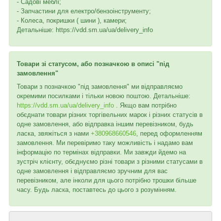
- Садові меблі;
- Запчастини для електро/бензоінструменту;
- Колеса, покришки ( шини ), камери;
Детальніше: https://vdd.sm.ua/ua/delivery_info
Товари зі статусом, або позначкою в описі "під
замовлення"
Товари з позначкою "під замовлення" ми відправляємо
окремими посилками і тільки новою поштою. Детальніше:
https://vdd.sm.ua/ua/delivery_info
. Якщо вам потрібно
обєднати товари різних торгівельних марок і різних статусів в
одне замовлення, або відправка іншим перевізником, будь
ласка, звяжіться з нами
+380968660546
, перед оформленням
замовлення. Ми перевіримо таку можливість і надамо вам
інформацію по термінах відправки. Ми завжди йдемо на
зустріч клієнту, обєднуємо різні товари з різними статусами в
одне замовлення і відправляємо зручним для вас
перевізником, але інколи для цього потрібно трошки більше
часу. Будь ласка, поставтесь до цього з розумінням.