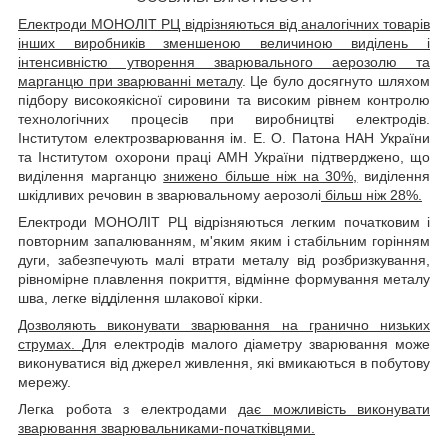
Електроди МОНОЛІТ РЦ відрізняються від аналогічних товарів
інших виробників зменшеною величиною виділень і
інтенсивністю утворення зварювального аерозолю та
марганцю при зварюванні металу
. Це було досягнуто шляхом
підбору високоякісної сировини та високим рівнем контролю
технологічних процесів при виробництві електродів.
Інститутом електрозварювання ім. Е. О. Патона НАН України
та Інститутом охорони праці АМН України підтверджено, що
виділення марганцю
знижено більше ніж на 30%,
виділення
шкідливих речовин в зварювальному аерозолі
більш ніж 28%.
Електроди МОНОЛІТ РЦ відрізняються легким початковим і
повторним запалюванням, м'яким яким і стабільним горінням
дуги, забезпечують малі втрати металу від розбризкування,
рівномірне плавлення покриття, відмінне формування металу
шва, легке відділення шлакової кірки.
Дозволяють виконувати зварювання на гранично низьких
струмах.
Для електродів малого діаметру зварювання може
виконуватися від джерел живлення, які вмикаються в побутову
мережу.
Легка робота з електродами
дає можливість виконувати
зварювання зварювальниками-початківцями.