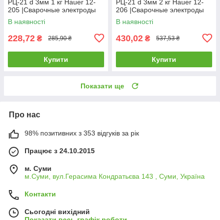
РЦ-21 d 3мм 1 кг Hauer 12-
РЦ-21 d 3мм 2 кг Hauer 12-
205 |Сварочные электроды
206 |Сварочные электроды
РЦ-21 d 3мм 1 кг Hauer
РЦ-21 d 3мм 2 кг Hauer
В наявності
В наявності
228,72
430,02
₴
₴
285,90 ₴
537,53 ₴
Купити
Купити
Показати ще
Про нас
98% позитивних з 353 відгуків за рік
Працює з 24.10.2015
м. Суми
м.Суми, вул.Герасима Кондратьєва 143 , Суми, Україна
Контакти
Сьогодні вихідний
Показати весь графік роботи