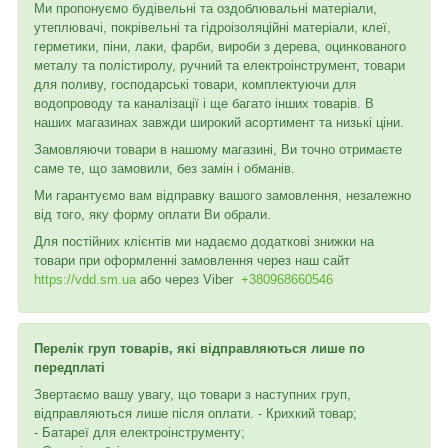
Ми пропонуємо будівельні та оздоблювальні матеріали,
утеплювачі, покрівельні та гідроізоляційні матеріали, клеї,
герметики, піни, лаки, фарби, вироби з дерева, оцинкованого
металу та полістиролу, ручний та електроінструмент, товари
для поливу, господарські товари, комплектуючи для
водопроводу та каналізації і ще багато інших товарів. В
наших магазинах завжди широкий асортимент та низькі ціни.
Замовляючи товари в нашому магазині, Ви точно отримаєте
саме те, що замовили, без замін і обманів.
Ми гарантуємо вам відправку вашого замовлення, незалежно
від того, яку форму оплати Ви обрали.
Для постійних клієнтів ми надаємо додаткові знижки на
товари при оформленні замовлення через наш сайт
https://vdd.sm.ua
або через
Viber
+380968660546
Перелік груп товарів, які відправляються лише по
передплаті
Звертаємо вашу увагу, що товари з наступних груп,
відправляються лише після оплати. - Крихкий товар;
- Батареї для електроінструменту;