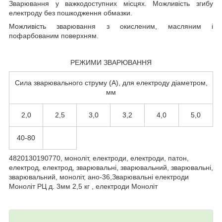
Зварювання у важкодоступних місцях. Можливість згибу
електроду без пошкодження обмазки.
Можливість зварювання з окисленим, масляним і
пофарбованим поверхням.
РЕЖИМИ ЗВАРЮВАННЯ
Сила зварювального струму (А), для електроду діаметром,
мм
2,0
2,5
3,0
3,2
4,0
5,0
40-80
4820130190770, моноліт, електроди, електроди, патон,
електрод, електрод, зварювальні, зварювальний, зварювальні,
зварювальний, моноліт, ано-36,Зварювальні електроди
Моноліт РЦ д. 3мм 2,5 кг , електроди Моноліт