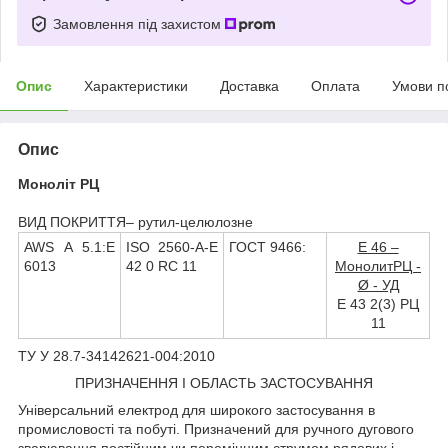
Замовлення під захистом
Опис
Характеристики
Доставка
Оплата
Умови п
Опис
Моноліт РЦ
ВИД ПОКРИТТЯ– рутил-целюлозне
AWS A 5.1:E
ISO 2560-A-E
ГОСТ 9466:
Е 46 –
6013
42 0 RС 11
МонолитРЦ -
Ø - УД
Е 43 2(3) РЦ
11
ТУ У 28.7-34142621-004:2010
ПРИЗНАЧЕННЯ І ОБЛАСТЬ ЗАСТОСУВАННЯ
Універсальний електрод для широкого застосування в
промисловості та побуті. Призначений для ручного дугового
зварювання постійним чи перемінним струмом рядових і