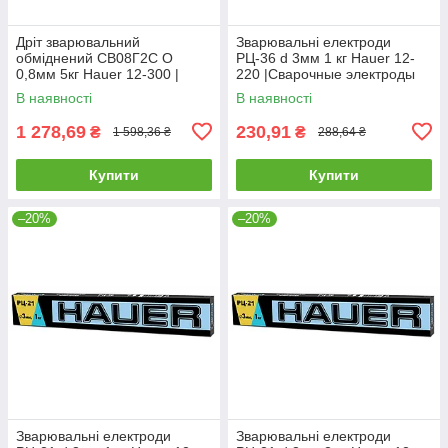
Дріт зварювальний
Зварювальні електроди
обміднений СВ08Г2С O
РЦ-36 d 3мм 1 кг Hauer 12-
0,8мм 5кг Hauer 12-300 |
220 |Сварочные электроды
Проволока сварочная
РЦ-36 d 3мм 1 кг Hauer
В наявності
В наявності
омедненная СВ08Г2С O
0,8мм 5кг Hauer
1 278,69
230,91
₴
₴
1 598,36 ₴
288,64 ₴
Купити
Купити
–20%
–20%
Зварювальні електроди
Зварювальні електроди