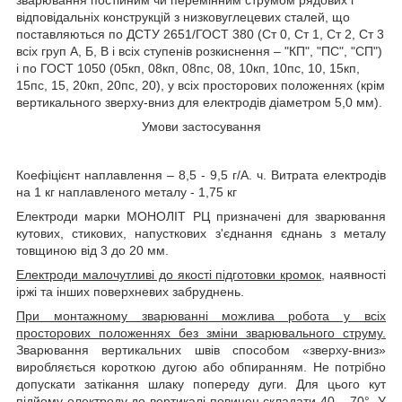
відповідальніх конструкцій з низковуглецевих сталей, що
поставляються по ДСТУ 2651/ГОСТ 380 (Ст 0, Ст 1, Ст 2, Ст 3
всіх груп А, Б, В і всіх ступенів розкиснення – "КП", "ПС", "СП")
і по ГОСТ 1050 (05кп, 08кп, 08пс, 08, 10кп, 10пс, 10, 15кп,
15пс, 15, 20кп, 20пс, 20), у всіх просторових положеннях (крім
вертикального зверху-вниз для електродів діаметром 5,0 мм).
Умови застосування
Коефіцієнт наплавлення – 8,5 - 9,5 г/А. ч. Витрата електродів
на 1 кг наплавленого металу - 1,75 кг
Електроди марки МОНОЛІТ РЦ призначені для зварювання
кутових, стикових, напусткових з'єднання єднань з металу
товщиною від 3 до 20 мм.
Електроди малочутливі до якості підготовки кромок
, наявності
іржі та інших поверхневих забруднень.
При монтажному зварюванні можлива робота у всіх
просторових положеннях без зміни зварювального струму.
Зварювання вертикальних швів способом «зверху-вниз»
виробляється короткою дугою або обпиранням. Не потрібно
допускати затікання шлаку попереду дуги. Для цього кут
підйому електроду до вертикалі повинен складати 40 – 70°. У