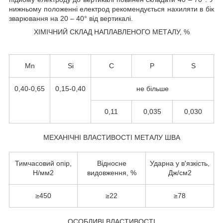
нижньому положенні електрод рекомендується нахиляти в бік
зварювання на 20 – 40° від вертикалі.
ХІМІЧНИЙ СКЛАД НАПЛАВЛЕНОГО МЕТАЛУ, %
Mn
Si
C
P
S
0,40-0,65
0,15-0,40
не більше
0,11
0,035
0,030
МЕХАНІЧНІ ВЛАСТИВОСТІ МЕТАЛУ ШВА
Тимчасовий опір,
Відносне
Ударна у в'язкість,
Н/мм
2
видовження, %
Дж/см
2
≥450
≥22
≥78
ОСОБЛИВІ ВЛАСТИВОСТІ