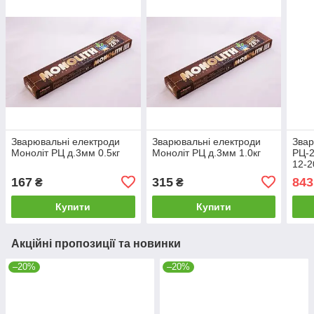
Зварювальні електроди
Зварювальні електроди
Звар
Моноліт РЦ д.3мм 0.5кг
Моноліт РЦ д.3мм 1.0кг
РЦ-2
12-2
элек
167
315
843
₴
₴
кг H
Купити
Купити
Акційні пропозиції та новинки
–20%
–20%