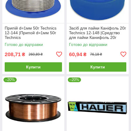
Припій d=1мм 50г Technics
Засіб для пайки Каніфоль 20г
12-144 |Припой d=1мм 50г
Technics 12-148 |Средство
Technics
для пайки Канифоль 20г
Technics
Готово до відправки
Готово до відправки
208,71
60,94
₴
₴
260,89 ₴
76,18 ₴
Купити
Купити
–20%
–20%