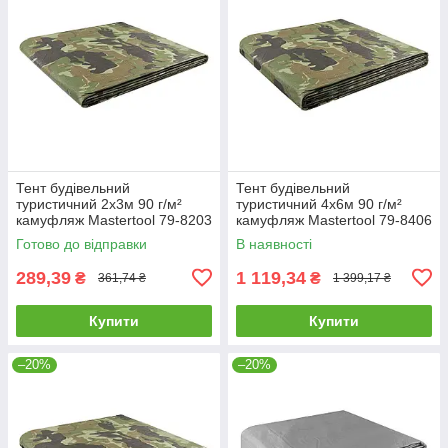
Тент будівельний
Тент будівельний
туристичний 2х3м 90 г/м²
туристичний 4х6м 90 г/м²
камуфляж Mastertool 79-8203
камуфляж Mastertool 79-8406
Готово до відправки
В наявності
289,39
1 119,34
₴
₴
361,74 ₴
1 399,17 ₴
Купити
Купити
–20%
–20%