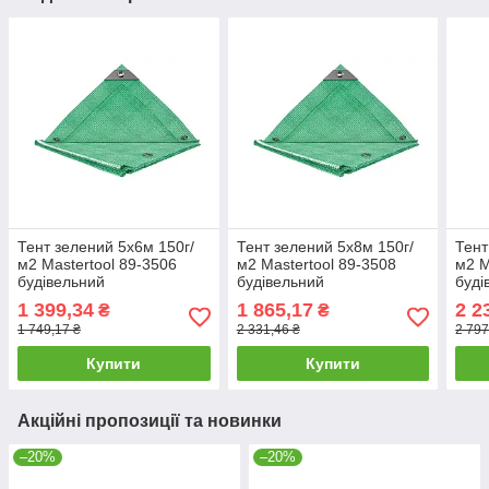
Тент зелений 5х6м 150г/
Тент зелений 5х8м 150г/
Тент
м2 Mastertool 89-3506
м2 Mastertool 89-3508
м2 M
будівельний
будівельний
буді
універсальний
універсальний
унів
1 399,34
1 865,17
2 2
₴
₴
туристичний
туристичний
тури
1 749,17 ₴
2 331,46 ₴
2 797
Купити
Купити
Акційні пропозиції та новинки
–20%
–20%