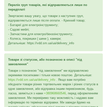
Перелік груп товарів, які відправляються лише по
передплаті
Звертаємо вашу увагу, що товари з наступних груп,
відправляються лише після оплати. - Крихкий товар;
- Батареї для електроінструменту;
- Садові меблі;
- Запчастини для електро/бензоінструменту;
- Колеса, покришки ( шини ), камери;
Детальніше: https://vdd.sm.ua/ua/delivery_info
Товари зі статусом, або позначкою в описі "під
замовлення"
Товари з позначкою "під замовлення" ми відправляємо
окремими посилками і тільки новою поштою. Детальніше:
https://vdd.sm.ua/ua/delivery_info
. Якщо вам потрібно
обєднати товари різних торгівельних марок і різних статусів в
одне замовлення, або відправка іншим перевізником, будь
ласка, звяжіться з нами
+380968660546
, перед оформленням
замовлення. Ми перевіримо таку можливість і надамо вам
інформацію по термінах відправки. Ми завжди йдемо на
зустріч клієнту, обєднуємо різні товари з різними статусами в