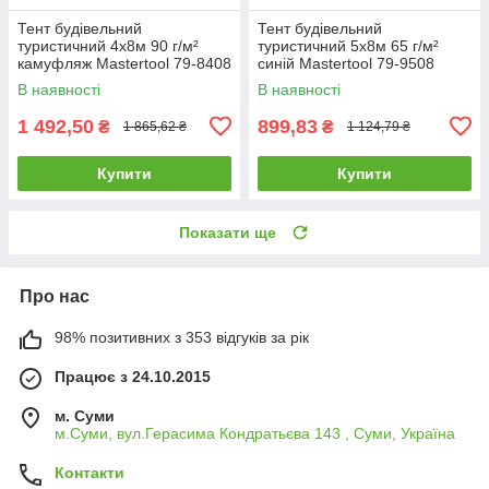
Тент будівельний
Тент будівельний
туристичний 4х8м 90 г/м²
туристичний 5х8м 65 г/м²
камуфляж Mastertool 79-8408
синій Mastertool 79-9508
В наявності
В наявності
1 492,50
899,83
₴
₴
1 865,62 ₴
1 124,79 ₴
Купити
Купити
Показати ще
Про нас
98% позитивних з 353 відгуків за рік
Працює з 24.10.2015
м. Суми
м.Суми, вул.Герасима Кондратьєва 143 , Суми, Україна
Контакти