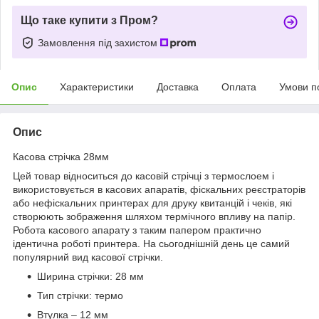
Що таке купити з Пром?
Замовлення під захистом
Опис
Характеристики
Доставка
Оплата
Умови п
Опис
Касова стрічка 28мм
Цей товар відноситься до касовій стрічці з термослоем і
використовується в касових апаратів, фіскальних реєстраторів
або нефіскальних принтерах для друку квитанцій і чеків, які
створюють зображення шляхом термічного впливу на папір.
Робота касового апарату з таким папером практично
ідентична роботі принтера. На сьогоднішній день це самий
популярний вид касової стрічки.
Ширина стрічки: 28 мм
Тип стрічки: термо
Втулка – 12 мм