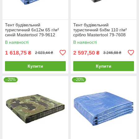
Тент будівельний
Тент будівельний
туристичний 6х12м 65 г/м²
туристичний 6х8м 110 г/м²
синій Mastertool 79-9612
срібло Mastertool 79-7608
В наявності
В наявності
1 618,75
2 597,50
₴
₴
2 023,44 ₴
3 246,88 ₴
Купити
Купити
–20%
–20%