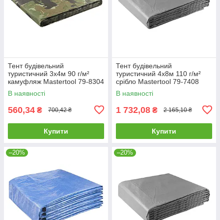
Тент будівельний
Тент будівельний
туристичний 3х4м 90 г/м²
туристичний 4х8м 110 г/м²
камуфляж Mastertool 79-8304
срібло Mastertool 79-7408
В наявності
В наявності
560,34
1 732,08
₴
₴
700,42 ₴
2 165,10 ₴
Купити
Купити
–20%
–20%