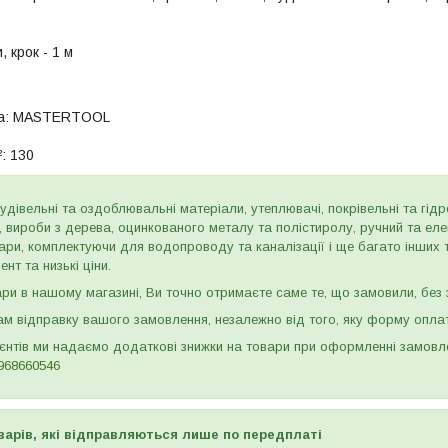
, крок - 1 м
а:
MASTERTOOL
:
130
дівельні та оздоблювальні матеріали, утеплювачі, покрівельні та гідроі
и, вироби з дерева, оцинкованого металу та полістиролу, ручний та ел
ари, комплектуючи для водопроводу та каналізації і ще багато інших
нт та низькі ціни.
и в нашому магазині, Ви точно отримаєте саме те, що замовили, без з
м відправку вашого замовлення, незалежно від того, яку форму опла
ієнтів ми надаємо додаткові знижки на товари при оформленні замов
968660546
варів, які відправляються лише по передплаті