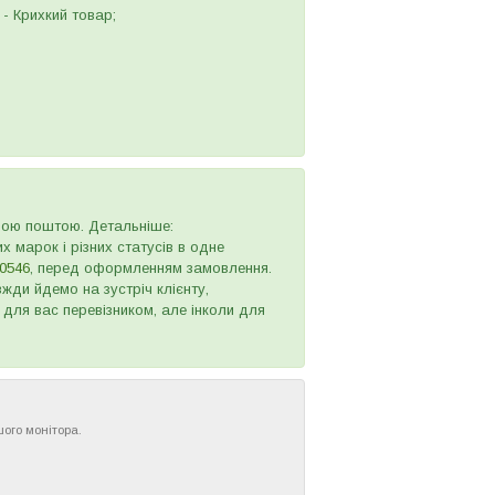
- Крихкий товар;
овою поштою. Детальніше:
х марок і різних статусів в одне
0546
, перед оформленням замовлення.
жди йдемо на зустріч клієнту,
 для вас перевізником, але інколи для
шого монітора.