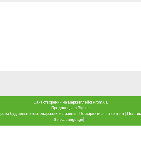
Сайт створений на маркетплейсі
Prom.ua
Продавець на Bigl.ua
"Все для дому" мережа будівельно-господарських магазинів |
Поскаржитися на контент
|
Політик
Select Language
▼