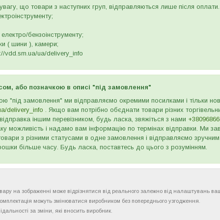
вагу, що товари з наступних груп, відправляються лише після оплати. 
ектроінструменту;
 електро/бензоінструменту;
и ( шини ), камери;
//vdd.sm.ua/ua/delivery_info
сом, або позначкою в описі "під замовлення"
ою "під замовлення" ми відправляємо окремими посилками і тільки н
ua/delivery_info
. Якщо вам потрібно обєднати товари різних торгівельни
відправка іншим перевізником, будь ласка, звяжіться з нами
+38096866
ку можливість і надамо вам інформацію по термінах відправки. Ми зав
товари з різними статусами в одне замовлення і відправляємо зручним
рошки більше часу. Будь ласка, поставтесь до цього з розумінням.
товару на зображенні може відрізнятися від реального залежно від налаштувань ва
комплектація можуть змінюватися виробником без попереднього узгодження.
ідальності за зміни, які вносить виробник.