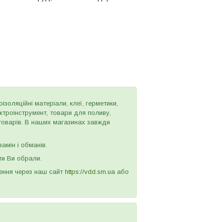
золяційні матеріали, клеї, герметики,
ектроінструмент, товари для поливу,
 товарів. В наших магазинах завжди
амін і обманів.
ти Ви обрали.
лення через наш сайт
https://vdd.sm.ua
або