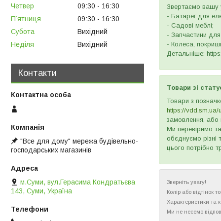
Четвер
09:30
16:30
Звертаємо вашу у
- Батареї для ел
Пʼятниця
09:30
16:30
- Садові меблі;
Субота
Вихідний
- Запчастини для
Неділя
Вихідний
- Колеса, покришк
Детальніше: https:
Контакти
Товари зі стату
Товари з позначк
https://vdd.sm.ua/
замовлення, або 
Ми перевіримо та
обєднуємо різні 
"Все для дому" мережа будівельно-
цього потрібно т
господарських магазинів
м.Суми, вул.Герасима Кондратьєва
Зверніть увагу!
143, Суми, Україна
Колір або відтінок 
Характеристики та 
Ми не несемо відпов