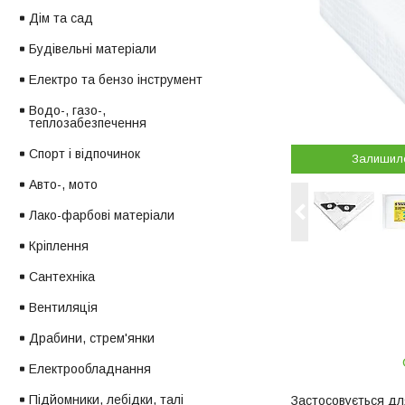
Дім та сад
Будівельні матеріали
Електро та бензо інструмент
Водо-, газо-,
теплозабезпечення
Спорт і відпочинок
Залишил
Авто-, мото
Лако-фарбові матеріали
Кріплення
Сантехніка
Вентиляція
Драбини, стрем'янки
Електрообладнання
Підйомники, лебідки, талі
Застосовується для