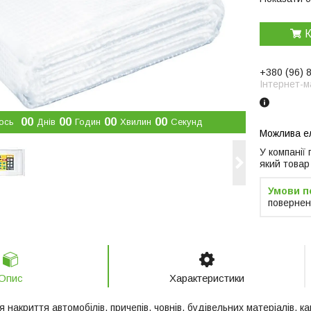
К
+380 (96) 
Інтернет-м
0
0
0
0
0
0
0
0
ось
Днів
Годин
Хвилин
Секунд
У компанії
який товар
повернен
Опис
Характеристики
 накриття автомобілів, причепів, човнів, будівельних матеріалів, к