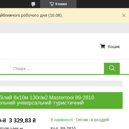
Кошик
айближчого робочого дня (10.08).
Кошик
білий 8х10м 130г/м2 Mastertool 89-2810
ельний універсальний туристичний
3 329,83 ₴
9 ₴
В наявності
Оптом і в роздріб
птові ціни
Код:
89-2810