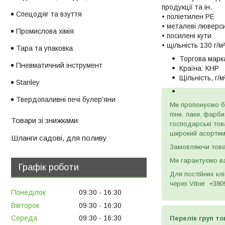
продукції та ін.
Спецодяг та взуття
• поліетилен РЕ
• металеві люверси
Промислова хімія
• посилені кути
• щільність 130 г/м²
Тара та упаковка
Торгова марк
Пневматичний інструмент
Країна:
КНР
Щільність, г/м²
Stanley
Твердопаливні печі булер'яни
Ми пропонуємо бу
піни, лаки, фарб
Товари зі знижками
господарські тов
широкий асортиме
Шланги садові, для поливу
Замовляючи товар
Ми гарантуємо ва
Графік роботи
Для постійних кл
через
Viber
+380
Понеділок
09:30
16:30
Вівторок
09:30
16:30
Середа
09:30
16:30
Перелік груп то