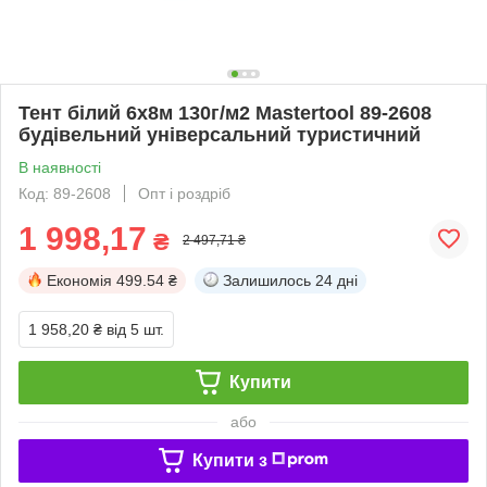
Тент білий 6х8м 130г/м2 Mastertool 89-2608
будівельний універсальний туристичний
В наявності
Код: 89-2608
Опт і роздріб
1 998,17
₴
2 497,71 ₴
Економія
499.54 ₴
Залишилось
24 дні
1 958,20 ₴
від 5 шт.
Купити
або
Купити з