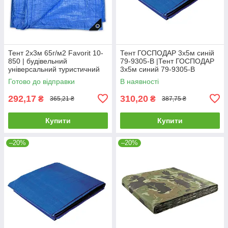
Тент 2х3м 65г/м2 Favorit 10-
Тент ГОСПОДАР 3х5м синій
850 | будівельний
79-9305-В |Тент ГОСПОДАР
універсальний туристичний
3х5м синий 79-9305-В
Тент строительный
Готово до відправки
В наявності
универсальный 2х3м 65г/м2
Favorit
292,17
310,20
₴
₴
365,21 ₴
387,75 ₴
Купити
Купити
–20%
–20%