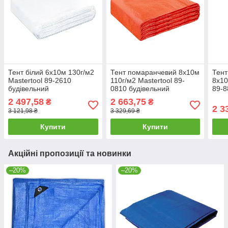
Тент білий 6х10м 130г/м2
Тент помаранчевий 8х10м
Тент
Mastertool 89-2610
110г/м2 Mastertool 89-
8х10
будівельний
0810 будівельний
89-8
універсальний
універсальний
унів
2 497,58
2 663,75
₴
₴
туристичний
туристичний
тури
2 3
3 121,98 ₴
3 329,69 ₴
Купити
Купити
Акційні пропозиції та новинки
–20%
–20%