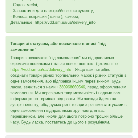
- Садові меблі;
- Запчастини для електро/бензоінструменту;
- Колеса, покришки ( шини ), камери;
Детальніше: https://vdd.sm.ua/ua/delivery_info
Товари зі статусом, або позначкою в описі "під
замовлення"
Товари з позначкою "під замовлення" ми відправляємо
окремими посилками і тільки новою поштою. Детальніше:
https://vdd.sm.ua/ua/delivery_info
. Якщо вам потрібно
обєднати товари різних торгівельних марок і різних статусів в
одне замовлення, або відправка іншим перевізником, будь
ласка, звяжіться з нами
+380968660546
, перед оформленням
замовлення. Ми перевіримо таку можливість і надамо вам
інформацію по термінах відправки. Ми завжди йдемо на
зустріч клієнту, обєднуємо різні товари з різними статусами в
одне замовлення і відправляємо зручним для вас
перевізником, але інколи для цього потрібно трошки більше
часу. Будь ласка, поставтесь до цього з розумінням.