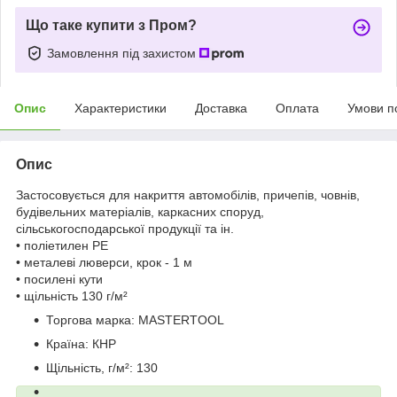
Що таке купити з Пром?
Замовлення під захистом
Опис
Характеристики
Доставка
Оплата
Умови п
Опис
Застосовується для накриття автомобілів, причепів, човнів,
будівельних матеріалів, каркасних споруд,
сільськогосподарської продукції та ін.
• поліетилен РЕ
• металеві люверси, крок - 1 м
• посилені кути
• щільність 130 г/м²
Торгова марка:
MASTERTOOL
Країна:
КНР
Щільність, г/м²:
130