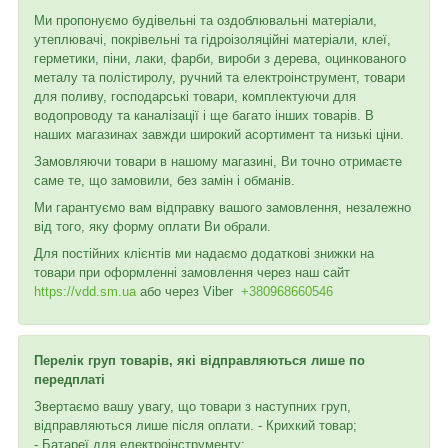
Ми пропонуємо будівельні та оздоблювальні матеріали,
утеплювачі, покрівельні та гідроізоляційні матеріали, клеї,
герметики, піни, лаки, фарби, вироби з дерева, оцинкованого
металу та полістиролу, ручний та електроінструмент, товари
для поливу, господарські товари, комплектуючи для
водопроводу та каналізації і ще багато інших товарів. В
наших магазинах завжди широкий асортимент та низькі ціни.
Замовляючи товари в нашому магазині, Ви точно отримаєте
саме те, що замовили, без замін і обманів.
Ми гарантуємо вам відправку вашого замовлення, незалежно
від того, яку форму оплати Ви обрали.
Для постійних клієнтів ми надаємо додаткові знижки на
товари при оформленні замовлення через наш сайт
https://vdd.sm.ua
або через
Viber
+380968660546
Перелік груп товарів, які відправляються лише по
передплаті
Звертаємо вашу увагу, що товари з наступних груп,
відправляються лише після оплати. - Крихкий товар;
- Батареї для електроінструменту;