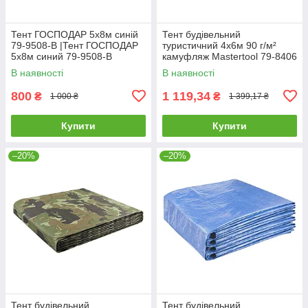
Тент ГОСПОДАР 5х8м синій
Тент будівельний
79-9508-В |Тент ГОСПОДАР
туристичний 4х6м 90 г/м²
5х8м синий 79-9508-В
камуфляж Mastertool 79-8406
В наявності
В наявності
800
1 119,34
₴
₴
1 000 ₴
1 399,17 ₴
Купити
Купити
–20%
–20%
Тент будівельний
Тент будівельний