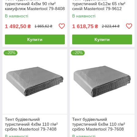
туристичний 4х8м 90 г/м²
туристичний 6х12м 65 г/м²
камуфляж Mastertool 79-8408
синій Mastertool 79-9612
В наявності
В наявності
1 492,50
1 618,75
₴
₴
1 865,62 ₴
2 023,44 ₴
Купити
Купити
–20%
–20%
Тент будівельний
Тент будівельний
туристичний 4х8м 110 г/м²
туристичний 6х8м 110 г/м²
срібло Mastertool 79-7408
срібло Mastertool 79-7608
В наявності
В наявності