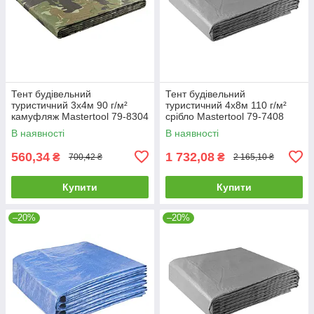
Тент будівельний
Тент будівельний
туристичний 3х4м 90 г/м²
туристичний 4х8м 110 г/м²
камуфляж Mastertool 79-8304
срібло Mastertool 79-7408
В наявності
В наявності
560,34
1 732,08
₴
₴
700,42 ₴
2 165,10 ₴
Купити
Купити
–20%
–20%