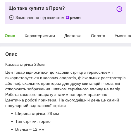
Що таке купити з Пром?
Замовлення під захистом
Опис
Характеристики
Доставка
Оплата
Умови п
Опис
Касова стрічка 28мм
Цей товар відноситься до касовій стрічці з термослоем і
використовується в касових апаратів, фіскальних реєстраторів
або нефіскальних принтерах для друку квитанцій і чеків, які
створюють зображення шляхом термічного впливу на папір.
Робота касового апарату з таким папером практично
ідентична роботі принтера. На сьогоднішній день це самий
популярний вид касової стрічки.
Ширина стрічки: 28 мм
Тип стрічки: термо
Втулка – 12 мм