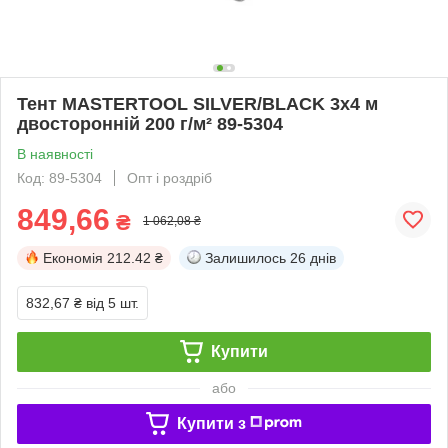
Тент MASTERTOOL SILVER/BLACK 3х4 м
двосторонній 200 г/м² 89-5304
В наявності
Код: 89-5304
Опт і роздріб
849,66
₴
1 062,08 ₴
Економія
212.42 ₴
Залишилось
26 днів
832,67 ₴
від 5 шт.
Купити
або
Купити з