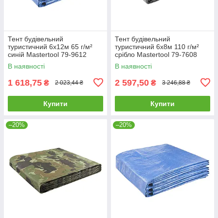
Тент будівельний
Тент будівельний
туристичний 6х12м 65 г/м²
туристичний 6х8м 110 г/м²
синій Mastertool 79-9612
срібло Mastertool 79-7608
В наявності
В наявності
1 618,75
2 597,50
₴
₴
2 023,44 ₴
3 246,88 ₴
Купити
Купити
–20%
–20%