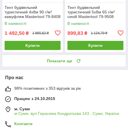
Тент будівельний
Тент будівельний
туристичний 4х8м 90 г/м²
туристичний 5х8м 65 г/м²
камуфляж Mastertool 79-8408
синій Mastertool 79-9508
В наявності
В наявності
1 492,50
899,83
₴
₴
1 865,62 ₴
1 124,79 ₴
Купити
Купити
Показати ще
Про нас
98% позитивних з 353 відгуків за рік
Працює з 24.10.2015
м. Суми
м.Суми, вул.Герасима Кондратьєва 143 , Суми, Україна
Контакти