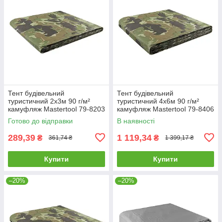
Тент будівельний
Тент будівельний
туристичний 2х3м 90 г/м²
туристичний 4х6м 90 г/м²
камуфляж Mastertool 79-8203
камуфляж Mastertool 79-8406
Готово до відправки
В наявності
289,39
1 119,34
₴
₴
361,74 ₴
1 399,17 ₴
Купити
Купити
–20%
–20%