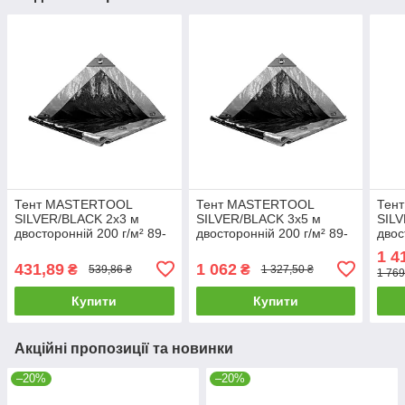
Тент MASTERTOOL
Тент MASTERTOOL
Тен
SILVER/BLACK 2х3 м
SILVER/BLACK 3х5 м
SILV
двосторонній 200 г/м² 89-
двосторонній 200 г/м² 89-
двос
5203
5305
540
1 4
431,89
1 062
₴
₴
539,86 ₴
1 327,50 ₴
1 769
Купити
Купити
Акційні пропозиції та новинки
–20%
–20%