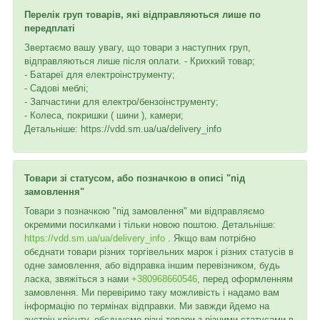
Перелік груп товарів, які відправляються лише по
передплаті
Звертаємо вашу увагу, що товари з наступних груп,
відправляються лише після оплати. - Крихкий товар;
- Батареї для електроінструменту;
- Садові меблі;
- Запчастини для електро/бензоінструменту;
- Колеса, покришки ( шини ), камери;
Детальніше: https://vdd.sm.ua/ua/delivery_info
Товари зі статусом, або позначкою в описі "під
замовлення"
Товари з позначкою "під замовлення" ми відправляємо
окремими посилками і тільки новою поштою. Детальніше:
https://vdd.sm.ua/ua/delivery_info
. Якщо вам потрібно
обєднати товари різних торгівельних марок і різних статусів в
одне замовлення, або відправка іншим перевізником, будь
ласка, звяжіться з нами
+380968660546
, перед оформленням
замовлення. Ми перевіримо таку можливість і надамо вам
інформацію по термінах відправки. Ми завжди йдемо на
зустріч клієнту, обєднуємо різні товари з різними статусами в