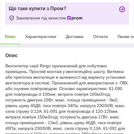
Що таке купити з Пром?
Замовлення під захистом
Опис
Характеристики
Доставка
Оплата
Умови п
Опис
Вентилятор серії Ringo призначений для побутових
приміщень. Простий монтаж у вентиляційну шахту. Витяжна
або приточна вентиляція в залежності від варіанту установки
вентилятора в системі. Призначений для використання з ПВХ
або гнучким повітроводом. Основні характеристики: 61-090
для повітровода d 100мм; витрата повітря 100м3/год;
потужність двигуна 15Вт; макс. площа приміщення - 9м2;
рівень шуму 40Дб; тиск повітря 34Па; напруга 230/50В; макс.
сила струму 0,12А. 61-091 для повітровода d 120-125мм;
витрата повітря 150м3/год; потужність двигуна 17Вт; макс.
площа приміщення - 13м2; рівень шуму 46Дб; тиск повітря
49Па; напруга 230/50В; макс. сила струму 0,13А. 61-092 для
повітровода d 150мм; витрата повітря 280м3/год; потужність