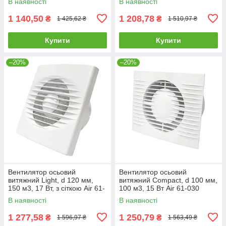
В наявності
В наявності
1 140,50
1 208,78
₴
₴
1 425,62 ₴
1 510,97 ₴
Купити
Купити
–20%
–20%
Вентилятор осьовий
Вентилятор осьовий
витяжний Light, d 120 мм,
витяжний Compact, d 100 мм,
150 м3, 17 Вт, з сіткою Air 61-
100 м3, 15 Вт Air 61-030
024
В наявності
В наявності
1 277,58
1 250,79
₴
₴
1 596,97 ₴
1 563,49 ₴