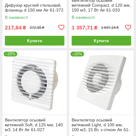
Вентилятор осьовий
Дифузор круглий стельовий,
витяжний Compact, d 120 мм,
фланець d 150 мм Air 61-372
150 м3, 17 Вт Air 61-033
В наявності
В наявності
217,84
1 357,71
₴
₴
272,30 ₴
1 697,14 ₴
Купити
Купити
–20%
–20%
Вентилятор осьовий
Вентилятор осьовий
витяжний Soft, d 125 мм, 140
витяжний Light, d 100 мм,
м3, 14 Вт Air 61-027
100 м3, 15 Вт, з сіткою Air 61-
020