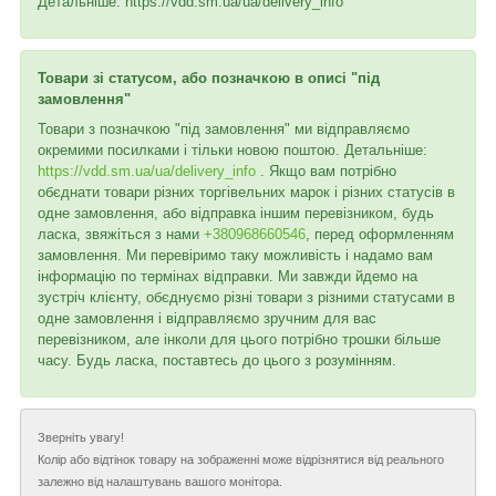
Детальніше: https://vdd.sm.ua/ua/delivery_info
Товари зі статусом, або позначкою в описі "під
замовлення"
Товари з позначкою "під замовлення" ми відправляємо
окремими посилками і тільки новою поштою. Детальніше:
https://vdd.sm.ua/ua/delivery_info
. Якщо вам потрібно
обєднати товари різних торгівельних марок і різних статусів в
одне замовлення, або відправка іншим перевізником, будь
ласка, звяжіться з нами
+380968660546
, перед оформленням
замовлення. Ми перевіримо таку можливість і надамо вам
інформацію по термінах відправки. Ми завжди йдемо на
зустріч клієнту, обєднуємо різні товари з різними статусами в
одне замовлення і відправляємо зручним для вас
перевізником, але інколи для цього потрібно трошки більше
часу. Будь ласка, поставтесь до цього з розумінням.
Зверніть увагу!
Колір або відтінок товару на зображенні може відрізнятися від реального
залежно від налаштувань вашого монітора.