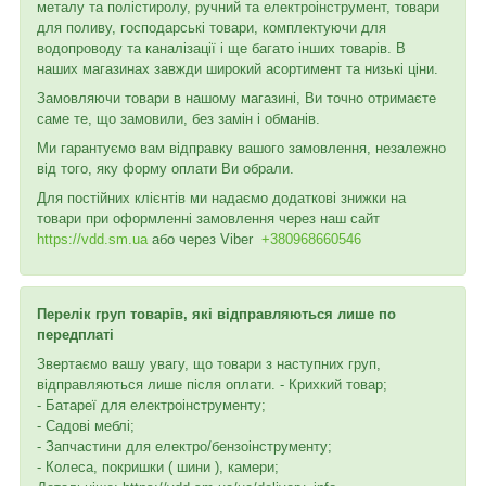
металу та полістиролу, ручний та електроінструмент, товари
для поливу, господарські товари, комплектуючи для
водопроводу та каналізації і ще багато інших товарів. В
наших магазинах завжди широкий асортимент та низькі ціни.
Замовляючи товари в нашому магазині, Ви точно отримаєте
саме те, що замовили, без замін і обманів.
Ми гарантуємо вам відправку вашого замовлення, незалежно
від того, яку форму оплати Ви обрали.
Для постійних клієнтів ми надаємо додаткові знижки на
товари при оформленні замовлення через наш сайт
https://vdd.sm.ua
або через
Viber
+380968660546
Перелік груп товарів, які відправляються лише по
передплаті
Звертаємо вашу увагу, що товари з наступних груп,
відправляються лише після оплати. - Крихкий товар;
- Батареї для електроінструменту;
- Садові меблі;
- Запчастини для електро/бензоінструменту;
- Колеса, покришки ( шини ), камери;