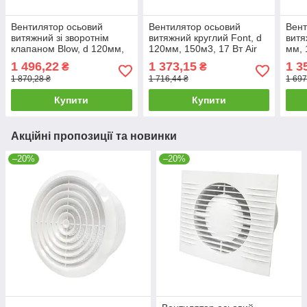
Вентилятор осьовий
Вентилятор осьовий
Вент
витяжний зі зворотнім
витяжний круглий Font, d
витя
клапаном Blow, d 120мм,
120мм, 150м3, 17 Вт Air
мм, 
150м3, 17 Вт, з сіткою Air
61-072
033
1 496,22
1 373,15
1 3
₴
₴
61-045
1 870,28 ₴
1 716,44 ₴
1 697
Купити
Купити
Акційні пропозиції та новинки
–20%
–20%