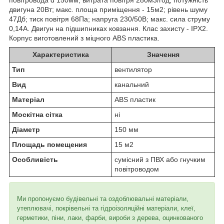
двигуна 20Вт; макс. площа приміщення - 15м2; рівень шуму
47Дб; тиск повітря 68Па; напруга 230/50В; макс. сила струму
0,14А. Двигун на підшипниках ковзання. Клас захисту - IPX2.
Корпус виготовлений з міцного ABS пластика.
Характеристика
Значення
Тип
вентилятор
Вид
канальний
Матеріал
ABS пластик
Москітна сітка
ні
Діаметр
150 мм
Площадь помещения
15 м2
Особливість
сумісний з ПВХ або гнучким
повітроводом
Ми пропонуємо будівельні та оздоблювальні матеріали,
утеплювачі, покрівельні та гідроізоляційні матеріали, клеї,
герметики, піни, лаки, фарби, вироби з дерева, оцинкованого