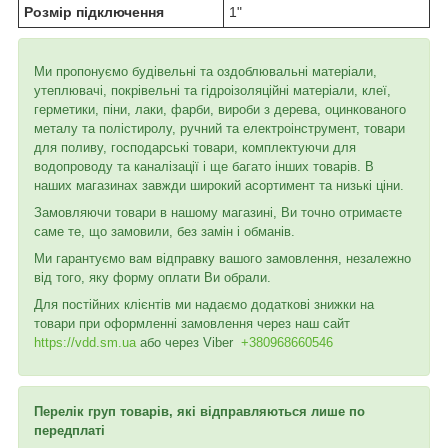
Розмір підключення
1"
Ми пропонуємо будівельні та оздоблювальні матеріали,
утеплювачі, покрівельні та гідроізоляційні матеріали, клеї,
герметики, піни, лаки, фарби, вироби з дерева, оцинкованого
металу та полістиролу, ручний та електроінструмент, товари
для поливу, господарські товари, комплектуючи для
водопроводу та каналізації і ще багато інших товарів. В
наших магазинах завжди широкий асортимент та низькі ціни.
Замовляючи товари в нашому магазині, Ви точно отримаєте
саме те, що замовили, без замін і обманів.
Ми гарантуємо вам відправку вашого замовлення, незалежно
від того, яку форму оплати Ви обрали.
Для постійних клієнтів ми надаємо додаткові знижки на
товари при оформленні замовлення через наш сайт
https://vdd.sm.ua
або через
Viber
+380968660546
Перелік груп товарів, які відправляються лише по
передплаті