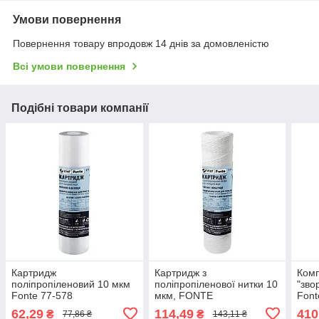
Умови повернення
Повернення товару впродовж 14 днів за домовленістю
Всі умови повернення
Подібні товари компанії
Картридж
Картридж з
Комп
поліпропіленовий 10 мкм
поліпропіленової нитки 10
"зво
Fonte 77-578
мкм, FONTE
Font
62,29
114,49
410
₴
₴
77,86 ₴
143,11 ₴