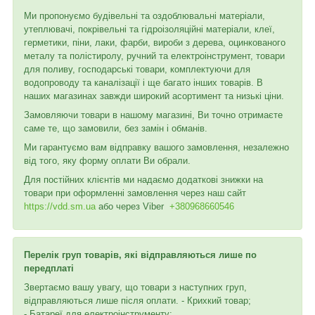
Ми пропонуємо будівельні та оздоблювальні матеріали,
утеплювачі, покрівельні та гідроізоляційні матеріали, клеї,
герметики, піни, лаки, фарби, вироби з дерева, оцинкованого
металу та полістиролу, ручний та електроінструмент, товари
для поливу, господарські товари, комплектуючи для
водопроводу та каналізації і ще багато інших товарів. В
наших магазинах завжди широкий асортимент та низькі ціни.
Замовляючи товари в нашому магазині, Ви точно отримаєте
саме те, що замовили, без замін і обманів.
Ми гарантуємо вам відправку вашого замовлення, незалежно
від того, яку форму оплати Ви обрали.
Для постійних клієнтів ми надаємо додаткові знижки на
товари при оформленні замовлення через наш сайт
https://vdd.sm.ua
або через
Viber
+380968660546
Перелік груп товарів, які відправляються лише по
передплаті
Звертаємо вашу увагу, що товари з наступних груп,
відправляються лише після оплати. - Крихкий товар;
- Батареї для електроінструменту;