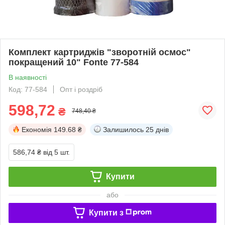
Комплект картриджів "зворотній осмос"
покращений 10" Fonte 77-584
В наявності
Код: 77-584
Опт і роздріб
598,72
₴
748,40 ₴
Економія
149.68 ₴
Залишилось
25 днів
586,74 ₴
від 5 шт.
Купити
або
Купити з