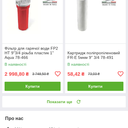
Фільтр для гарячої води FP2
HT 9"3/4 різьба пластик 1"
Картридж поліпропіленовий
Aqua 78-466
FR-E 5мкм 9" 3/4 78-491
В наявності
В наявності
2 998,80
58,42
₴
₴
3 748,50 ₴
73,03 ₴
Купити
Купити
Показати ще
Про нас