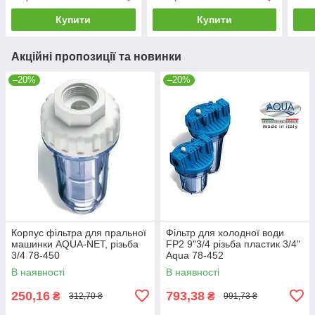
Купити
Купити
Акційні пропозиції та новинки
–20%
–20%
Корпус фільтра для пральної
Фільтр для холодної води
машинки AQUA-NET, різьба
FP2 9"3/4 різьба пластик 3/4"
3/4 78-450
Aqua 78-452
В наявності
В наявності
250,16
793,38
₴
₴
312,70 ₴
991,73 ₴