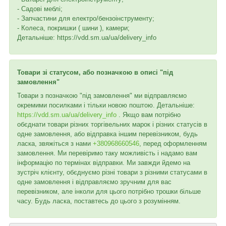
- Садові меблі;
- Запчастини для електро/бензоінструменту;
- Колеса, покришки ( шини ), камери;
Детальніше: https://vdd.sm.ua/ua/delivery_info
Товари зі статусом, або позначкою в описі "під
замовлення"
Товари з позначкою "під замовлення" ми відправляємо
окремими посилками і тільки новою поштою. Детальніше:
https://vdd.sm.ua/ua/delivery_info
. Якщо вам потрібно
обєднати товари різних торгівельних марок і різних статусів в
одне замовлення, або відправка іншим перевізником, будь
ласка, звяжіться з нами
+380968660546
, перед оформленням
замовлення. Ми перевіримо таку можливість і надамо вам
інформацію по термінах відправки. Ми завжди йдемо на
зустріч клієнту, обєднуємо різні товари з різними статусами в
одне замовлення і відправляємо зручним для вас
перевізником, але інколи для цього потрібно трошки більше
часу. Будь ласка, поставтесь до цього з розумінням.