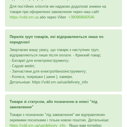
Для постійних клієнтів ми надаємо додаткові знижки на
товари при оформленні замовлення через наш сайт
https://vdd.sm.ua
або через
Viber
+380968660546
Перелік груп товарів, які відправляються лише по
передплаті
Звертаємо вашу увагу, що товари з наступних груп,
відправляються лише після оплати. - Крихкий товар;
- Батареї для електроінструменту;
- Садові меблі;
- Запчастини для електро/бензоінструменту;
- Колеса, покришки ( шини ), камери;
Детальніше: https://vdd.sm.ua/ua/delivery_info
Товари зі статусом, або позначкою в описі "під
замовлення"
Товари з позначкою "під замовлення" ми відправляємо
окремими посилками і тільки новою поштою. Детальніше:
https://vdd.sm.ua/ua/delivery_info
. Якщо вам потрібно