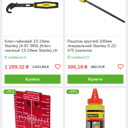
Ключ гайковий 13-19мм
Рашпіль круглий 200мм
Stanley (4-87-989) |Ключ
лічкувальний Stanley 0-22-
гаечный 13-19мм Stanley (4-
475 |напилок
87-989)
В наявності
В наявності
1 289,32
386,18
₴
₴
1 611,65 ₴
482,72 ₴
Купити
Купити
–20%
–20%