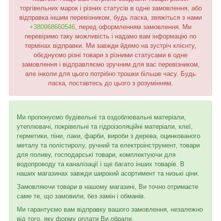
торгівельних марок і різних статусів в одне замовлення, або
відправка іншим перевізником, будь ласка, звяжіться з нами
+380968660546
, перед оформленням замовлення. Ми
перевіримо таку можливість і надамо вам інформацію по
термінах відправки. Ми завжди йдемо на зустріч клієнту,
обєднуємо різні товари з різними статусами в одне
замовлення і відправляємо зручним для вас перевізником,
але інколи для цього потрібно трошки більше часу. Будь
ласка, поставтесь до цього з розумінням.
Ми пропонуємо будівельні та оздоблювальні матеріали,
утеплювачі, покрівельні та гідроізоляційні матеріали, клеї,
герметики, піни, лаки, фарби, вироби з дерева, оцинкованого
металу та полістиролу, ручний та електроінструмент, товари
для поливу, господарські товари, комплектуючи для
водопроводу та каналізації і ще багато інших товарів. В
наших магазинах завжди широкий асортимент та низькі ціни.
Замовляючи товари в нашому магазині, Ви точно отримаєте
саме те, що замовили, без замін і обманів.
Ми гарантуємо вам відправку вашого замовлення, незалежно
від того, яку форму оплати Ви обрали.