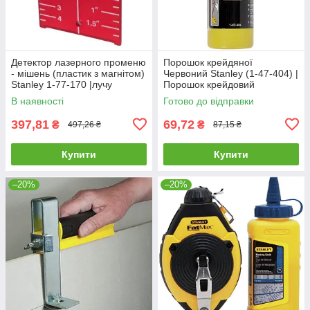
Детектор лазерного променю
Порошок крейдяної
- мішень (пластик з магнітом)
Червоний Stanley (1-47-404) |
Stanley 1-77-170 |лучу
Порошок крейдовий
мишень
Червоний Stanley (1-47-404)
В наявності
Готово до відправки
397,81
69,72
₴
₴
497,26 ₴
87,15 ₴
Купити
Купити
–20%
–20%