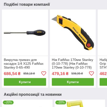
Подібні товари компанії
Викрутка-тримач для
Ніж FatMax 170мм Stanley
Набі
насадок 1/4 X125 FatMax
(0-10-778) |Ніж FatMax
Grip
Stanley 0-65-490
170мм Stanley (0-10-778)
STH
686,54
479,16
462
₴
₴
858,18 ₴
598,95 ₴
Купити
Купити
Акційні пропозиції та новинки
–20%
–20%