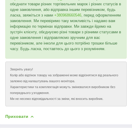
обєднати товари різних торгівельних марок і різних статусів в
одне замовлення, або відправка іншим перевізником, будь
ласка, звяжіться з нами
+380968660546
, перед оформленням
замовлення. Ми перевіримо таку можливість і надамо вам
інформацію по термінах відправки. Ми завжди йдемо на
зустріч клієнту, обєднуємо різні товари з різними статусами в
одне замовлення і відправляємо зручним для вас
перевізником, але інколи для цього потрібно трошки більше
часу. Будь ласка, поставтесь до цього з розумінням.
Зверніть увагу!
Колір або відтінок товару на зображенні може відрізнятися від реального
залежно від налаштувань вашого монітора.
Характеристики та комплектація можуть змінюватися виробником без
попереднього узгодження.
Ми не несемо відповідальності за зміни, які вносить виробник.
Приховати