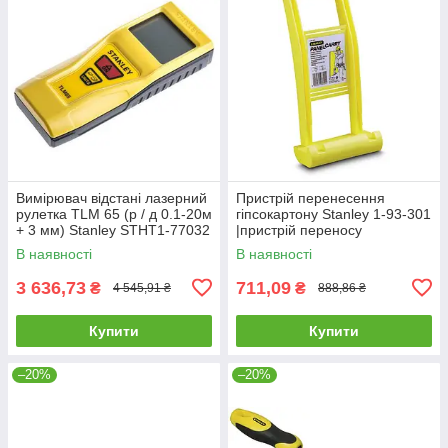
Вимірювач відстані лазерний
Пристрій перенесення
рулетка TLM 65 (р / д 0.1-20м
гіпсокартону Stanley 1-93-301
+ 3 мм) Stanley STHT1-77032
|пристрій переносу
гіпсокартону
В наявності
В наявності
3 636,73
711,09
₴
₴
4 545,91 ₴
888,86 ₴
Купити
Купити
–20%
–20%