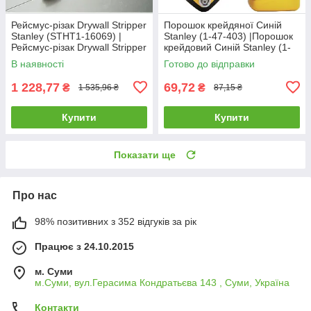
Рейсмус-різак Drywall Stripper
Порошок крейдяної Синій
Stanley (STHT1-16069) |
Stanley (1-47-403) |Порошок
Рейсмус-різак Drywall Stripper
крейдовий Синій Stanley (1-
Stanley (STHT1-16069
47-403)
В наявності
Готово до відправки
1 228,77
69,72
₴
₴
1 535,96 ₴
87,15 ₴
Купити
Купити
Показати ще
Про нас
98% позитивних з 352 відгуків за рік
Працює з 24.10.2015
м. Суми
м.Суми, вул.Герасима Кондратьєва 143 , Суми, Україна
Контакти