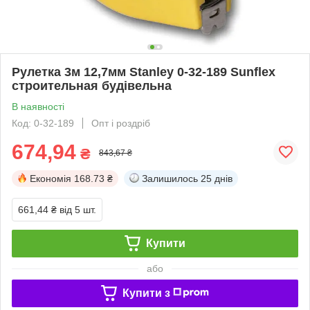
Рулетка 3м 12,7мм Stanley 0-32-189 Sunflex
строительная будівельна
В наявності
Код: 0-32-189
Опт і роздріб
674,94
₴
843,67 ₴
Економія
168.73 ₴
Залишилось
25 днів
661,44 ₴
від 5 шт.
Купити
або
Купити з