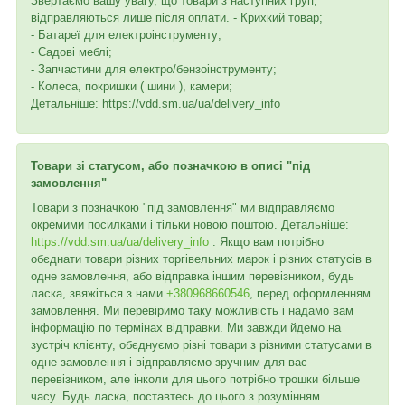
Звертаємо вашу увагу, що товари з наступних груп,
відправляються лише після оплати. - Крихкий товар;
- Батареї для електроінструменту;
- Садові меблі;
- Запчастини для електро/бензоінструменту;
- Колеса, покришки ( шини ), камери;
Детальніше: https://vdd.sm.ua/ua/delivery_info
Товари зі статусом, або позначкою в описі "під
замовлення"
Товари з позначкою "під замовлення" ми відправляємо
окремими посилками і тільки новою поштою. Детальніше:
https://vdd.sm.ua/ua/delivery_info
. Якщо вам потрібно
обєднати товари різних торгівельних марок і різних статусів в
одне замовлення, або відправка іншим перевізником, будь
ласка, звяжіться з нами
+380968660546
, перед оформленням
замовлення. Ми перевіримо таку можливість і надамо вам
інформацію по термінах відправки. Ми завжди йдемо на
зустріч клієнту, обєднуємо різні товари з різними статусами в
одне замовлення і відправляємо зручним для вас
перевізником, але інколи для цього потрібно трошки більше
часу. Будь ласка, поставтесь до цього з розумінням.