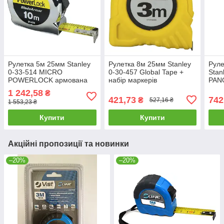
Рулетка 5м 25мм Stanley
Рулетка 8м 25мм Stanley
Руле
0-33-514 MICRO
0-30-457 Global Tape +
Stan
POWERLOCK армована
набір маркерів
PAN
стрічка знято
строительная будівельна
стро
1 242,58
₴
строительная будівельна
421,73
742
₴
527,16 ₴
1 553,23 ₴
Купити
Купити
Акційні пропозиції та новинки
–20%
–20%