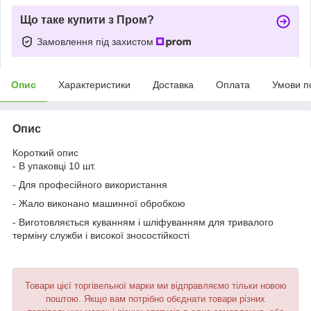
Що таке купити з Пром?
Замовлення під захистом
Опис
Характеристики
Доставка
Оплата
Умови п
Опис
Короткий опис
- В упаковці 10 шт.
- Для професійного використання
- Жало виконано машинної обробкою
- Виготовляється куванням і шліфуванням для тривалого
терміну служби і високої зносостійкості
Товари цієї торгівельної марки ми відправляємо тільки новою
поштою. Якщо вам потрібно обєднати товари різних