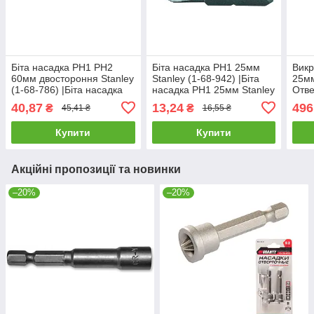
Біта насадка PH1 PH2
Біта насадка PH1 25мм
Викр
60мм двостороння Stanley
Stanley (1-68-942) |Біта
25мм
(1-68-786) |Біта насадка
насадка PH1 25мм Stanley
Отве
PH1 PH2 60мм 10шт
(1-68-942)
PH2
40,87
13,24
496
₴
₴
45,41 ₴
16,55 ₴
Купити
Купити
Акційні пропозиції та новинки
–20%
–20%