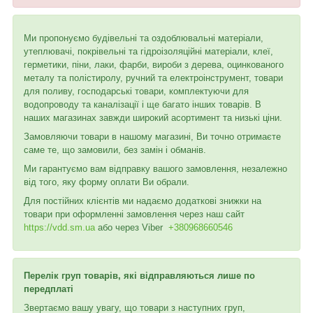
Ми пропонуємо будівельні та оздоблювальні матеріали,
утеплювачі, покрівельні та гідроізоляційні матеріали, клеї,
герметики, піни, лаки, фарби, вироби з дерева, оцинкованого
металу та полістиролу, ручний та електроінструмент, товари
для поливу, господарські товари, комплектуючи для
водопроводу та каналізації і ще багато інших товарів. В
наших магазинах завжди широкий асортимент та низькі ціни.
Замовляючи товари в нашому магазині, Ви точно отримаєте
саме те, що замовили, без замін і обманів.
Ми гарантуємо вам відправку вашого замовлення, незалежно
від того, яку форму оплати Ви обрали.
Для постійних клієнтів ми надаємо додаткові знижки на
товари при оформленні замовлення через наш сайт
https://vdd.sm.ua
або через
Viber
+380968660546
Перелік груп товарів, які відправляються лише по
передплаті
Звертаємо вашу увагу, що товари з наступних груп,