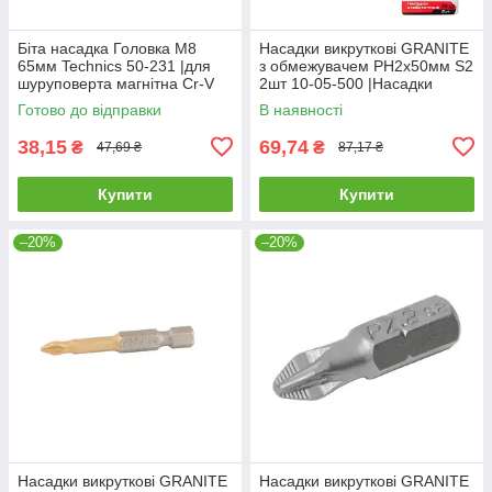
Біта насадка Головка М8
Насадки викруткові GRANITE
65мм Technics 50-231 |для
з обмежувачем РН2х50мм S2
шуруповерта магнітна Cr-V
2шт 10-05-500 |Насадки
отвёрточные GRANITE с
Готово до відправки
В наявності
ограничителем РН2х50мм S2
2шт
38,15
69,74
₴
₴
47,69 ₴
87,17 ₴
Купити
Купити
–20%
–20%
Насадки викруткові GRANITE
Насадки викруткові GRANITE