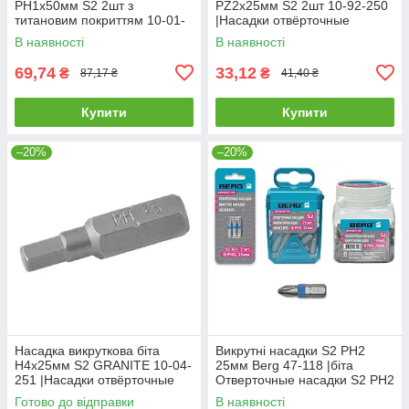
РН1х50мм S2 2шт з
РZ2х25мм S2 2шт 10-92-250
титановим покриттям 10-01-
|Насадки отвёрточные
510 |Насадки отвёрточные
GRANITE РZ2х25мм S2 2шт
В наявності
В наявності
GRANITE РН1х50мм S2 2шт
10-92-250
с
69,74
33,12
₴
₴
87,17 ₴
41,40 ₴
Купити
Купити
–20%
–20%
Насадка викруткова біта
Викрутні насадки S2 PH2
H4х25мм S2 GRANITE 10-04-
25мм Berg 47-118 |біта
251 |Насадки отвёрточные
Отверточные насадки S2 PH2
GRANITE H4х25мм S2 10шт
25мм Berg
Готово до відправки
В наявності
10-04-251