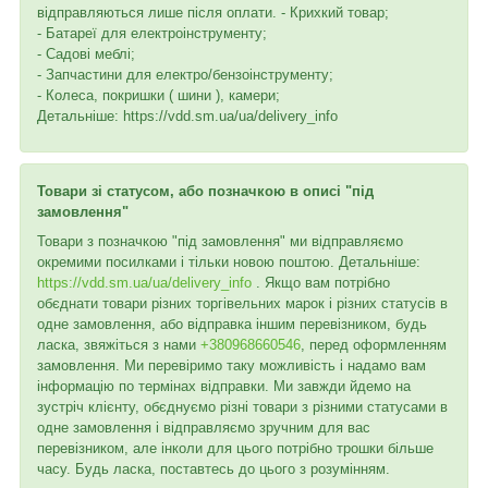
відправляються лише після оплати. - Крихкий товар;
- Батареї для електроінструменту;
- Садові меблі;
- Запчастини для електро/бензоінструменту;
- Колеса, покришки ( шини ), камери;
Детальніше: https://vdd.sm.ua/ua/delivery_info
Товари зі статусом, або позначкою в описі "під
замовлення"
Товари з позначкою "під замовлення" ми відправляємо
окремими посилками і тільки новою поштою. Детальніше:
https://vdd.sm.ua/ua/delivery_info
. Якщо вам потрібно
обєднати товари різних торгівельних марок і різних статусів в
одне замовлення, або відправка іншим перевізником, будь
ласка, звяжіться з нами
+380968660546
, перед оформленням
замовлення. Ми перевіримо таку можливість і надамо вам
інформацію по термінах відправки. Ми завжди йдемо на
зустріч клієнту, обєднуємо різні товари з різними статусами в
одне замовлення і відправляємо зручним для вас
перевізником, але інколи для цього потрібно трошки більше
часу. Будь ласка, поставтесь до цього з розумінням.