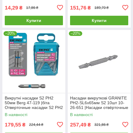
14,29
151,76
₴
₴
17,86 ₴
189,70 ₴
Купити
Купити
–20%
–20%
Викрутні насадки S2 PH2
Насадки викруткові GRANITE
50мм Berg 47-119 |біта
РН2-SL6х65мм S2 10шт 10-
Отверточные насадки S2 PH2
26-651 |Насадки отвёрточные
50мм Berg
GRANITE РН2-SL6х65мм S2
В наявності
В наявності
10шт 10-26-651
179,55
257,49
₴
₴
224,44 ₴
321,86 ₴