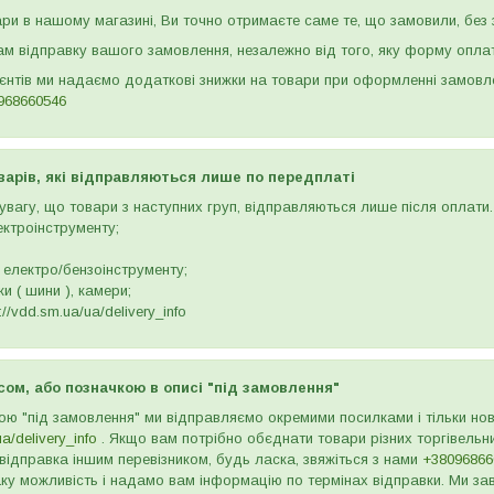
и в нашому магазині, Ви точно отримаєте саме те, що замовили, без з
м відправку вашого замовлення, незалежно від того, яку форму опла
ієнтів ми надаємо додаткові знижки на товари при оформленні замов
968660546
варів, які відправляються лише по передплаті
вагу, що товари з наступних груп, відправляються лише після оплати. 
ектроінструменту;
 електро/бензоінструменту;
и ( шини ), камери;
//vdd.sm.ua/ua/delivery_info
сом, або позначкою в описі "під замовлення"
ою "під замовлення" ми відправляємо окремими посилками і тільки н
ua/delivery_info
. Якщо вам потрібно обєднати товари різних торгівельни
відправка іншим перевізником, будь ласка, звяжіться з нами
+38096866
ку можливість і надамо вам інформацію по термінах відправки. Ми зав