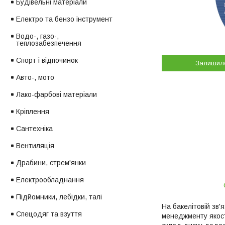
Будівельні матеріали
Електро та бензо інструмент
Водо-, газо-,
теплозабезпечення
Спорт і відпочинок
Залишил
Авто-, мото
Лако-фарбові матеріали
Кріплення
Сантехніка
Вентиляція
Драбини, стрем'янки
Електрообладнання
Підйомники, лебідки, талі
На бакелітовій зв'
Спецодяг та взуття
менеджменту якост