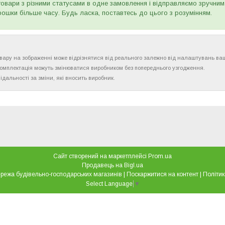
товари з різними статусами в одне замовлення і відправляємо зручним
рошки більше часу. Будь ласка, поставтесь до цього з розумінням.
товару на зображенні може відрізнятися від реального залежно від налаштувань ва
комплектація можуть змінюватися виробником без попереднього узгодження.
ідальності за зміни, які вносить виробник.
Сайт створений на маркетплейсі
Prom.ua
Продавець на Bigl.ua
"Все для дому" мережа будівельно-господарських магазинів |
Поскаржитися на контент
|
Політик
Select Language
▼