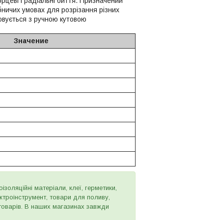
рцеві і радіальні биття. Призначений
обничих умовах для розрізання різних
товується з ручною кутовою
Значение
золяційні матеріали, клеї, герметики,
ектроінструмент, товари для поливу,
 товарів. В наших магазинах завжди