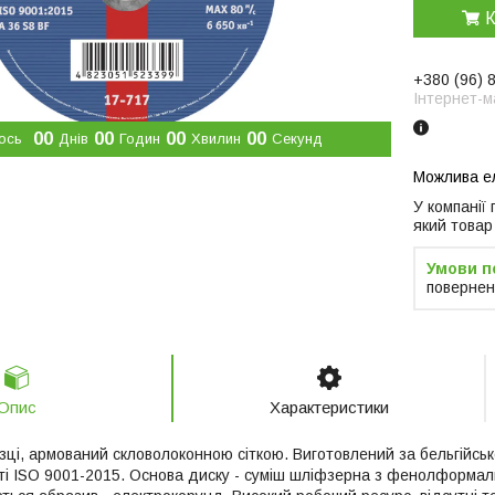
К
+380 (96) 
Інтернет-м
0
0
0
0
0
0
0
0
ось
Днів
Годин
Хвилин
Секунд
У компанії
який товар
повернен
Опис
Характеристики
язці, армований скловолоконною сіткою. Виготовлений за бельгійсь
і ISO 9001-2015. Основа диску - суміш шліфзерна з фенолформаль