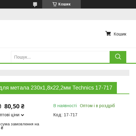
Кошик
Кошик
для метала 230х1,8х22,2мм Technics 17-717
80,50 ₴
₴
В наявності
Оптом і в роздріб
птові ціни
Код:
17-717
 сума замовлення на
 ₴