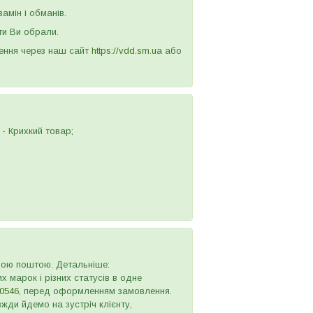
амін і обманів.
ти Ви обрали.
лення через наш сайт
https://vdd.sm.ua
або
- Крихкий товар;
овою поштою. Детальніше:
х марок і різних статусів в одне
0546
, перед оформленням замовлення.
жди йдемо на зустріч клієнту,