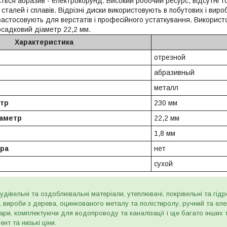
ься абразив - електрокорунд. Високий робочий ресурс, відсутні то
 сталей і сплавів. Відрізні диски використовують в побутових і вир
 застосовують для верстатів і професійного устаткування. Викорис
адковий діаметр 22,2 мм.
Характеристика
отрезной
абразивный
металл
тр
230 мм
аметр
22,2 мм
1,8 мм
ра
нет
сухой
дівельні та оздоблювальні матеріали, утеплювачі, покрівельні та гідроі
и, вироби з дерева, оцинкованого металу та полістиролу, ручний та ел
ари, комплектуючи для водопроводу та каналізації і ще багато інших
нт та низькі ціни.