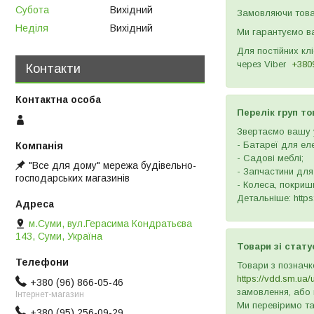
Субота
Вихідний
Замовляючи товар
Неділя
Вихідний
Ми гарантуємо ва
Для постійних кл
через
Viber
+380
Контакти
Перелік груп то
Звертаємо вашу у
- Батареї для ел
- Садові меблі;
"Все для дому" мережа будівельно-
- Запчастини для
господарських магазинів
- Колеса, покришк
Детальніше: https:
м.Суми, вул.Герасима Кондратьєва
143, Суми, Україна
Товари зі стату
Товари з позначк
https://vdd.sm.ua/
+380 (96) 866-05-46
замовлення, або 
Інтернет-магазин
Ми перевіримо та
+380 (95) 256-09-29