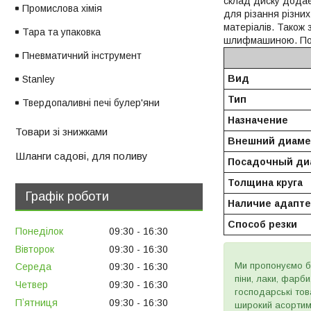
склад диску додаєт
Промислова хімія
для різання різних
матеріалів. Також
Тара та упаковка
шлифмашиною. Пос
Пневматичний інструмент
Вид
Stanley
Тип
Твердопаливні печі булер'яни
Назначение
Товари зі знижками
Внешний диаме
Шланги садові, для поливу
Посадочный ди
Толщина круга
Графік роботи
Наличие адапте
Способ резки
Понеділок
09:30
16:30
Вівторок
09:30
16:30
Ми пропонуємо бу
Середа
09:30
16:30
піни, лаки, фарб
Четвер
09:30
16:30
господарські тов
Пʼятниця
09:30
16:30
широкий асортиме