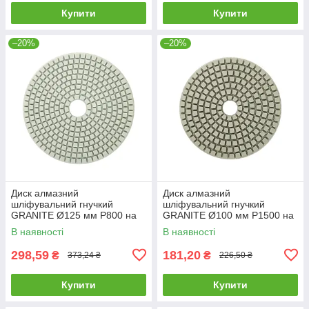
Купити
Купити
–20%
–20%
Диск алмазний
Диск алмазний
шліфувальний гнучкий
шліфувальний гнучкий
GRANITE Ø125 мм P800 на
GRANITE Ø100 мм P1500 на
липучці 2800 об/хв 9-12-080
липучці 1400 об/хв 9-10-150
В наявності
В наявності
298,59
181,20
₴
₴
373,24 ₴
226,50 ₴
Купити
Купити