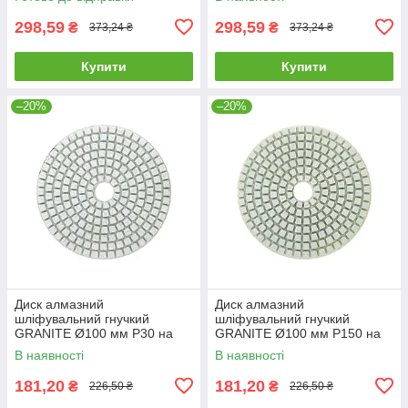
298,59
298,59
₴
₴
373,24 ₴
373,24 ₴
Купити
Купити
–20%
–20%
Диск алмазний
Диск алмазний
шліфувальний гнучкий
шліфувальний гнучкий
GRANITE Ø100 мм P30 на
GRANITE Ø100 мм P150 на
липучці 2800 об/хв 9-10-003
липучці 2800 об/хв 9-10-015
В наявності
В наявності
181,20
181,20
₴
₴
226,50 ₴
226,50 ₴