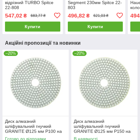
відрізний TURBO Spitce
Segment 230мм Spitce 22-
Haue
22-808
803
коло
круг
547,02
496,82
494
₴
₴
683,77 ₴
621,03 ₴
Купити
Купити
Акційні пропозиції та новинки
–20%
–20%
Диск алмазний
Диск алмазний
шліфувальний гнучкий
шліфувальний гнучкий
GRANITE Ø125 мм P100 на
GRANITE Ø125 мм P150 на
липучці 2800 об/хв 9-12-010
липучці 2800 об/хв 9-12-015
Готово до відправки
В наявності