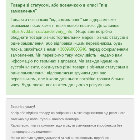
Товари зі статусом, або позначкою в описі "під
замовлення"
Товари з позначкою "під замовлення" ми відправляємо
окремими посилками і тільки новою поштою. Детальніше:
https://vdd.sm.ua/ua/delivery_info
. Якщо вам потрібно
обєднати товари різних торгівельних марок і різних статусів в
одне замовлення, або відправка іншим перевізником, будь
ласка, звяжіться з нами
+380968660546
, перед оформленням
замовлення. Ми перевіримо таку можливість і надамо вам
інформацію по термінах відправки. Ми завжди йдемо на
зустріч клієнту, обєднуємо різні товари з різними статусами в
одне замовлення і відправляємо зручним для вас
перевізником, але інколи для цього потрібно трошки більше
часу. Будь ласка, поставтесь до цього з розумінням.
Зверніть увагу!
Колір або відтінок товару на зображенні може відрізнятися від реального
залежно від налаштувань вашого монітора.
Характеристики та комплектація можуть змінюватися виробником без
попереднього узгодження.
Ми не несемо відповідальності за зміни, які вносить виробник.