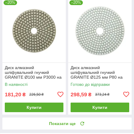
–20%
–20%
Диск алмазний
Диск алмазний
шліфувальний гнучкий
шліфувальний гнучкий
GRANITE Ø100 мм P3000 на
GRANITE Ø125 мм P80 на
липучці 1400 об/хв 9-10-300
липучці 2800 об/хв 9-12-008
В наявності
Готово до відправки
181,20
298,59
₴
₴
226,50 ₴
373,24 ₴
Купити
Купити
Показати ще