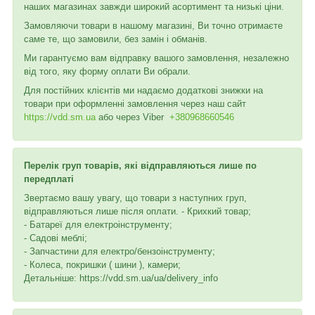
наших магазинах завжди широкий асортимент та низькі ціни.
Замовляючи товари в нашому магазині, Ви точно отримаєте
саме те, що замовили, без замін і обманів.
Ми гарантуємо вам відправку вашого замовлення, незалежно
від того, яку форму оплати Ви обрали.
Для постійних клієнтів ми надаємо додаткові знижки на
товари при оформленні замовлення через наш сайт
https://vdd.sm.ua
або через
Viber
+380968660546
Перелік груп товарів, які відправляються лише по
передплаті
Звертаємо вашу увагу, що товари з наступних груп,
відправляються лише після оплати. - Крихкий товар;
- Батареї для електроінструменту;
- Садові меблі;
- Запчастини для електро/бензоінструменту;
- Колеса, покришки ( шини ), камери;
Детальніше: https://vdd.sm.ua/ua/delivery_info