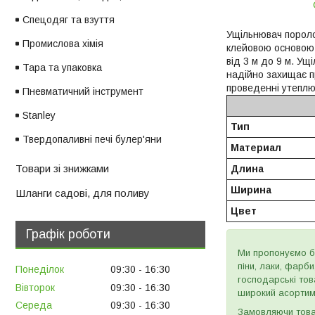
Спецодяг та взуття
Ущільнювач пороло
Промислова хімія
клейовою основою
від 3 м до 9 м. У
Тара та упаковка
надійно захищає п
проведенні утеплю
Пневматичний інструмент
Stanley
Тип
Твердопаливні печі булер'яни
Материал
Товари зі знижками
Длина
Ширина
Шланги садові, для поливу
Цвет
Графік роботи
Ми пропонуємо бу
піни, лаки, фарб
Понеділок
09:30
16:30
господарські тов
Вівторок
09:30
16:30
широкий асортиме
Середа
09:30
16:30
Замовляючи товар