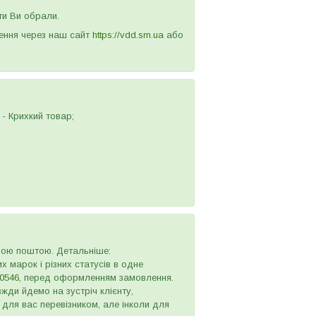
ти Ви обрали.
лення через наш сайт
https://vdd.sm.ua
або
- Крихкий товар;
овою поштою. Детальніше:
х марок і різних статусів в одне
0546
, перед оформленням замовлення.
жди йдемо на зустріч клієнту,
 для вас перевізником, але інколи для