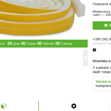
Показати о
Мінімальна
сайті — 300
К
+380 (96) 
0
0
0
0
0
0
0
0
Інтернет-м
ось
Днів
Годин
Хвилин
Секунд
У компанії
який товар
повернен