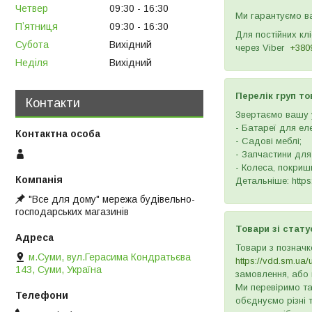
Четвер
09:30
16:30
Ми гарантуємо ва
Пʼятниця
09:30
16:30
Для постійних кл
Субота
Вихідний
через
Viber
+380
Неділя
Вихідний
Перелік груп то
Контакти
Звертаємо вашу у
- Батареї для ел
- Садові меблі;
- Запчастини для
- Колеса, покришк
Детальніше: https:
"Все для дому" мережа будівельно-
господарських магазинів
Товари зі стату
Товари з позначк
м.Суми, вул.Герасима Кондратьєва
https://vdd.sm.ua/
143, Суми, Україна
замовлення, або 
Ми перевіримо та
обєднуємо різні 