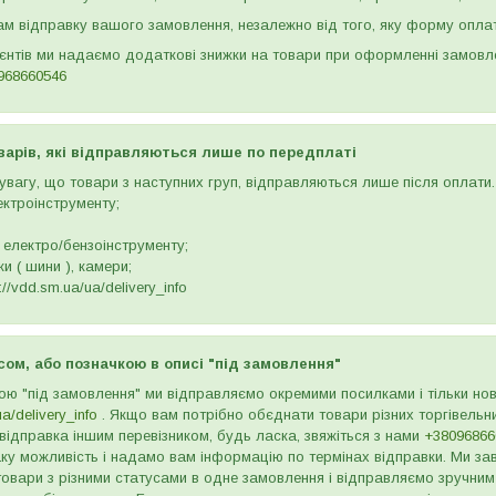
м відправку вашого замовлення, незалежно від того, яку форму опла
ієнтів ми надаємо додаткові знижки на товари при оформленні замов
968660546
варів, які відправляються лише по передплаті
вагу, що товари з наступних груп, відправляються лише після оплати. 
ектроінструменту;
 електро/бензоінструменту;
и ( шини ), камери;
//vdd.sm.ua/ua/delivery_info
сом, або позначкою в описі "під замовлення"
ою "під замовлення" ми відправляємо окремими посилками і тільки н
ua/delivery_info
. Якщо вам потрібно обєднати товари різних торгівельни
відправка іншим перевізником, будь ласка, звяжіться з нами
+38096866
ку можливість і надамо вам інформацію по термінах відправки. Ми зав
товари з різними статусами в одне замовлення і відправляємо зручним