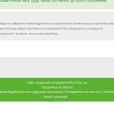
рошки більше часу. Будь ласка, поставтесь до цього з розумінням.
товару на зображенні може відрізнятися від реального залежно від налаштувань ва
комплектація можуть змінюватися виробником без попереднього узгодження.
ідальності за зміни, які вносить виробник.
Сайт створений на маркетплейсі
Prom.ua
Продавець на Bigl.ua
"Все для дому" мережа будівельно-господарських магазинів |
Поскаржитися на контент
|
Політик
Select Language
▼