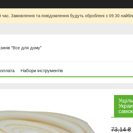
й час. Замовлення та повідомлення будуть оброблені з 09:30 найбл
азинів "Все для дому"
 оплата
Набори інструментів
Ущіль
Украи
само
73,14 ₴