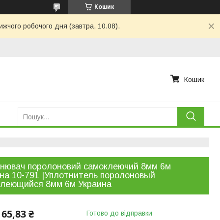
Кошик
ижчого робочого дня (завтра, 10.08).
Кошик
нювач поролоновий самоклеючий 8мм 6м
на 10-791 |Уплотнитель поролоновый
клеющийся 8мм 6м Украина
65,83 ₴
Готово до відправки