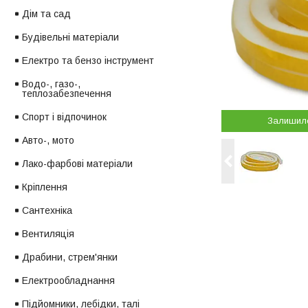
Дім та сад
Будівельні матеріали
Електро та бензо інструмент
Водо-, газо-,
теплозабезпечення
Спорт і відпочинок
Залишил
Авто-, мото
Лако-фарбові матеріали
Кріплення
Сантехніка
Вентиляція
Драбини, стрем'янки
Електрообладнання
Підйомники, лебідки, талі