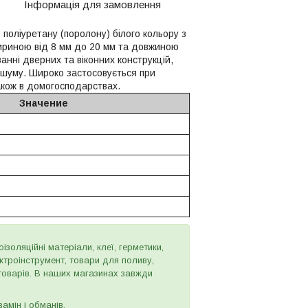
Інформація для замовлення
поліуретану (поролону) білого кольору з
риною від 8 мм до 20 мм та довжиною
нні дверних та віконних конструкцій,
, шуму. Широко застосовується при
акож в домогосподарствах.
Значение
золяційні матеріали, клеї, герметики,
ектроінструмент, товари для поливу,
 товарів. В наших магазинах завжди
амін і обманів.