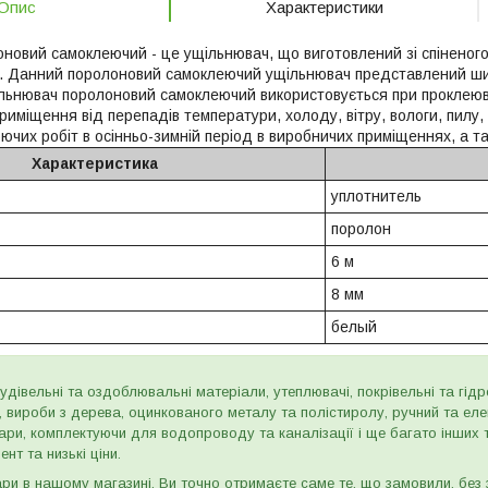
Опис
Характеристики
новий самоклеючий - це ущільнювач, що виготовлений зі спіненого 
. Данний поролоновий самоклеючий ущільнювач представлений ши
щільнювач поролоновий самоклеючий використовується при проклеюва
риміщення від перепадів температури, холоду, вітру, вологи, пилу
ючих робіт в осінньо-зимній період в виробничих приміщеннях, а т
Характеристика
уплотнитель
поролон
6 м
8 мм
белый
дівельні та оздоблювальні матеріали, утеплювачі, покрівельні та гідроі
и, вироби з дерева, оцинкованого металу та полістиролу, ручний та ел
ари, комплектуючи для водопроводу та каналізації і ще багато інших
нт та низькі ціни.
и в нашому магазині, Ви точно отримаєте саме те, що замовили, без з