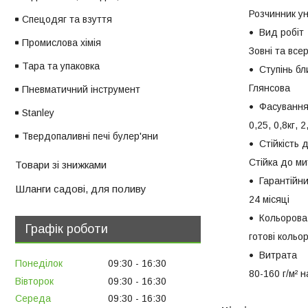
Розчинник ун
Спецодяг та взуття
Вид робіт
Промислова хімія
Зовні та все
Тара та упаковка
Ступінь бл
Глянсова
Пневматичний інструмент
Фасуванн
Stanley
0,25, 0,8кг, 2
Твердопаливні печі булер'яни
Стійкість 
Стійка до ми
Товари зі знижками
Гарантійни
Шланги садові, для поливу
24 місяці
Кольорова
Графік роботи
готові кольо
Витрата
Понеділок
09:30
16:30
80-160 г/м² 
Вівторок
09:30
16:30
Середа
09:30
16:30