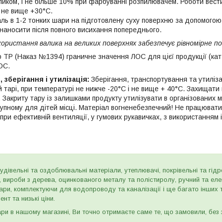
иком, і не більше 10% при фарбуванні розпилювачем. Роботи вести
 не вище +30°С.
ль в 1-2 тонких шари на підготовлену суху поверхню за допомогою
наносити після повного висихання попереднього.
ористання валика на великих поверхнях забезпечує рівномірне 
 ТР (Наказ №1394) граничне значення ЛОС для цієї продукції (кат. А
ЛОС.
 зберігання і утилізація:
Зберігання, транспортування та утиліза
й тарі, при температурі не нижче -20°С і не вище + 40°С. Захищати
 Закриту тару із залишками продукту утилізувати в організованих м
тупному для дітей місці. Матеріал вогненебезпечний! Не працювати
ри ефективній вентиляції, у гумових рукавичках, з використанням 
дівельні та оздоблювальні матеріали, утеплювачі, покрівельні та гідроі
и, вироби з дерева, оцинкованого металу та полістиролу, ручний та ел
ари, комплектуючи для водопроводу та каналізації і ще багато інших
нт та низькі ціни.
и в нашому магазині, Ви точно отримаєте саме те, що замовили, без з