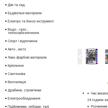
Дім та сад
Будівельні матеріали
Електро та бензо інструмент
Водо-, газо-,
теплозабезпечення
Спорт і відпочинок
Авто-, мото
Лако-фарбові матеріали
Кріплення
Сантехніка
Вентиляція
Драбини, стрем'янки
Час висих
Електрообладнання
24 години за
Розчинник
Підйомники, лебідки, талі