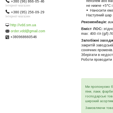
пензлем або вал
+380 (96) 866-05-46
не нижче +5°С і
Інтернет-магазин
Наносити ема
+380 (95) 256-09-29
Наступний шар 
Інтернет-магазин
Рекомендація:
вик
http://vdd.sm.ua
Вміст ЛОС:
згідно
order.vdd@gmail.com
max: 400 г/л (g/l) 
+380968660546
Запобіжні заходи,
закритій заводські
сонячних променів.
Зберігати в недос
Роботи проводити п
Ми пропонуємо бу
піни, лаки, фарб
господарські тов
широкий асортиме
Замовляючи товар