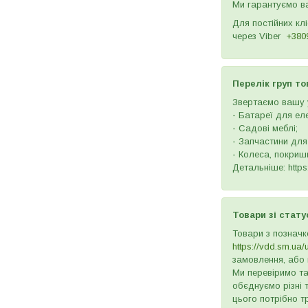
Ми гарантуємо ва
Для постійних кл
через
Viber
+380
Перелік груп то
Звертаємо вашу у
- Батареї для ел
- Садові меблі;
- Запчастини для
- Колеса, покришк
Детальніше: https:
Товари зі стату
Товари з позначк
https://vdd.sm.ua/
замовлення, або 
Ми перевіримо та
обєднуємо різні 
цього потрібно т