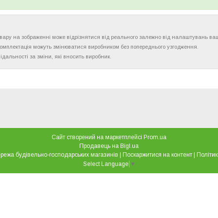
товару на зображенні може відрізнятися від реального залежно від налаштувань ва
комплектація можуть змінюватися виробником без попереднього узгодження.
ідальності за зміни, які вносить виробник.
Сайт створений на маркетплейсі
Prom.ua
Продавець на Bigl.ua
"Все для дому" мережа будівельно-господарських магазинів |
Поскаржитися на контент
|
Політик
Select Language
▼