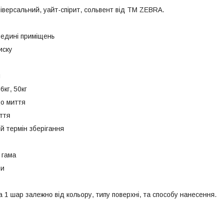
іверсальний, уайт-спірит, cольвент від ТМ ZEBRA.
редині приміщень
иску
я
,6кг, 50кг
до миття
ття
й термін зберігання
 гама
ри
на 1 шар залежно від кольору, типу поверхні, та способу нанесення.