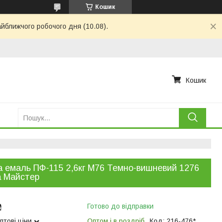
Кошик
айближчого робочого дня (10.08).
Кошик
 емаль ПФ-115 2,6кг М76 Темно-вишневий 1276
а Майстер
₴
Готово до відправки
птові ціни
Оптом і в роздріб
Код:
216-476*