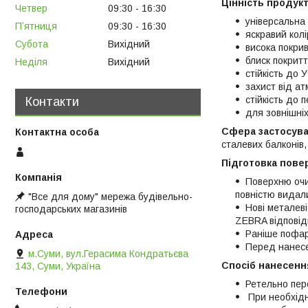
Цінність продукт
Четвер
09:30
16:30
універсальна
Пʼятниця
09:30
16:30
яскравий колі
Субота
Вихідний
висока покри
блиск покрит
Неділя
Вихідний
стійкість до
захист від ат
стійкість до
Контакти
для зовнішніх
Сфера застосува
сталевих балконів,
Підготовка повер
Поверхню очис
повністю видал
"Все для дому" мережа будівельно-
Нові металев
господарських магазинів
ZEBRA відповід
Раніше пофар
Перед нанесе
м.Суми, вул.Герасима Кондратьєва
Спосіб нанесенн
143, Суми, Україна
Ретельно пер
При необхідно