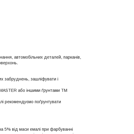
ання, автомобільних деталей, парканів,
оверхонь.
их забруднень, зашліфувати і
ї MASTER або іншими ґрунтами ТМ
алі рекомендуємо поґрунтувати
 на 5% від маси емалі при фарбуванні