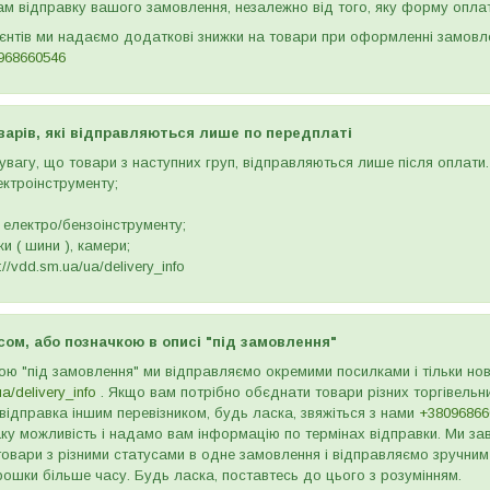
м відправку вашого замовлення, незалежно від того, яку форму опла
ієнтів ми надаємо додаткові знижки на товари при оформленні замов
968660546
варів, які відправляються лише по передплаті
вагу, що товари з наступних груп, відправляються лише після оплати. 
ектроінструменту;
 електро/бензоінструменту;
и ( шини ), камери;
//vdd.sm.ua/ua/delivery_info
сом, або позначкою в описі "під замовлення"
ою "під замовлення" ми відправляємо окремими посилками і тільки н
ua/delivery_info
. Якщо вам потрібно обєднати товари різних торгівельни
відправка іншим перевізником, будь ласка, звяжіться з нами
+38096866
ку можливість і надамо вам інформацію по термінах відправки. Ми зав
товари з різними статусами в одне замовлення і відправляємо зручним
рошки більше часу. Будь ласка, поставтесь до цього з розумінням.