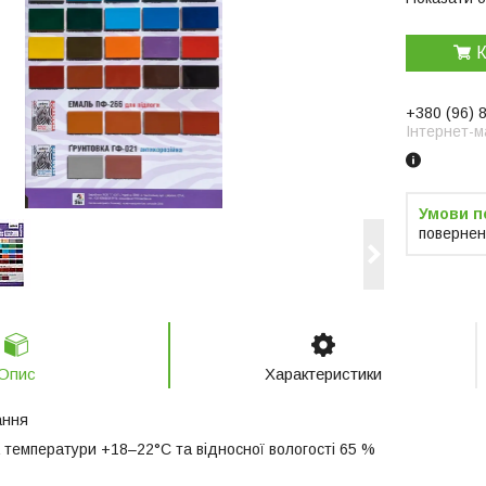
К
+380 (96) 
Інтернет-м
повернен
Опис
Характеристики
ання
 температури +18–22°С та відносної вологості 65 %