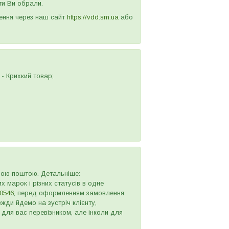
ти Ви обрали.
лення через наш сайт
https://vdd.sm.ua
або
- Крихкий товар;
овою поштою. Детальніше:
х марок і різних статусів в одне
0546
, перед оформленням замовлення.
жди йдемо на зустріч клієнту,
 для вас перевізником, але інколи для