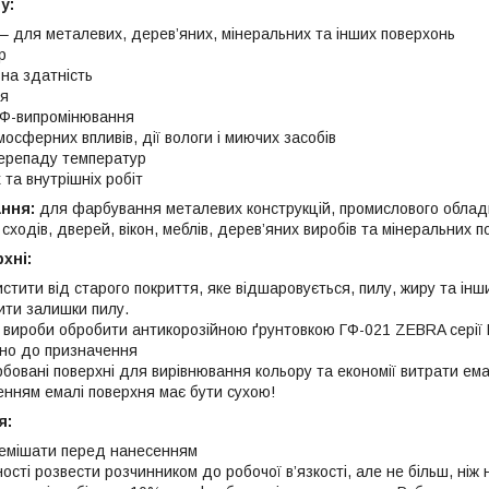
у:
 – для металевих, дерев’яних, мінеральних та інших поверхонь
р
вна здатність
тя
 УФ-випромінювання
мосферних впливів, дії вологи і миючих засобів
 перепаду температур
 та внутрішніх робіт
ння:
для фарбування металевих конструкцій, промислового обладн
 сходів, дверей, вікон, меблів, дерев’яних виробів та мінеральних п
хні:
тити від старого покриття, яке відшаровується, пилу, жиру та інш
ити залишки пилу.
і вироби обробити антикорозійною ґрунтовкою ГФ-021 ZEBRA сері
но до призначення
бовані поверхні для вирівнювання кольору та економії витрати ем
нням емалі поверхня має бути сухою!
я:
емішати перед нанесенням
сті розвести розчинником до робочої в’язкості, але не більш, ніж