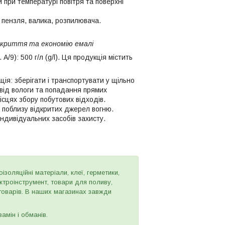
 при температурі повітря та поверхні
 пензля, валика, розпилювача.
покриття та економію емалі
/9): 500 г/л (g/l). Ця продукція містить
ція: зберігати і транспортувати у щільно
 від вологи та попадання прямих
ісцях збору побутових відходів.
 поблизу відкритих джерел вогню.
індивідуальних засобів захисту.
золяційні матеріали, клеї, герметики,
ектроінструмент, товари для поливу,
 товарів. В наших магазинах завжди
амін і обманів.