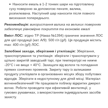
Наносити емаль в 1-2 тонких шари на підготовлену
суху поверхню за допомогою пензля, валика,
розпилювача. Наступний шар наносити після повного
висихання попереднього.
Рекомендація:
використання валика на великих поверхнях
забезпечує рівномірне покриття та економію емалі
Вміст ЛОС:
згідно ТР (Наказ №1394) граничне значення ЛОС
для цієї продукції (кат. А/9): 500 г/л (g/l). Ця продукція містить
max: 400 г/л (g/l) ЛОС.
Запобіжні заходи, зберігання і утилізація:
Зберігання,
транспортування та утилізація: зберігати і транспортувати у
щільно закритій заводській тарі, при температурі не нижче
-20°С і не вище + 40°С. Захищати від вологи та попадання
прямих сонячних променів. Закриту тару із залишками
продукту утилізувати в організованих місцях збору побутових
відходів. Зберігати в недоступному для дітей місці. Матеріал
вогненебезпечний! Не працювати поблизу відкритих джерел
вогню. Роботи проводити при ефективній вентиляції, у
гумових рукавичках, з використанням індивідуальних засобів
захисту.