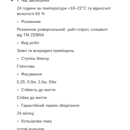
Час висихання
24 години за температури +18–22°С та відносної
вологості 65 %
Розчинник
Розчинник універсальний, уайт-спірит, cольвент
від ТМ ZEBRA.
Вид робіт
Зовні та всередині приміщень
Ступінь блиску
Глянсова
Фасування
0,25, 0,8кг, 2,6кг, 50кг
Стійкість до миття
Стійка до миття
Гарантійний термін зберігання
24 місяці
Кольорова гама
готові кольори