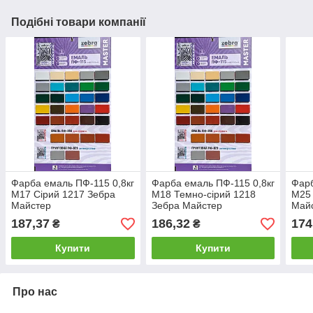
Подібні товари компанії
Фарба емаль ПФ-115 0,8кг
Фарба емаль ПФ-115 0,8кг
Фарб
М17 Сірий 1217 Зебра
М18 Темно-сірий 1218
М25 
Майстер
Зебра Майстер
Май
187,37
186,32
174
₴
₴
Купити
Купити
Про нас