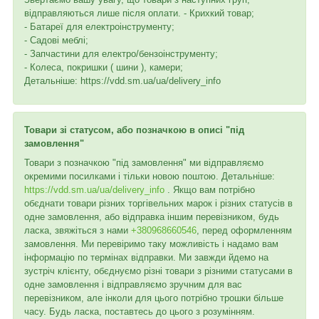
відправляються лише після оплати. - Крихкий товар;
- Батареї для електроінструменту;
- Садові меблі;
- Запчастини для електро/бензоінструменту;
- Колеса, покришки ( шини ), камери;
Детальніше: https://vdd.sm.ua/ua/delivery_info
Товари зі статусом, або позначкою в описі "під
замовлення"
Товари з позначкою "під замовлення" ми відправляємо
окремими посилками і тільки новою поштою. Детальніше:
https://vdd.sm.ua/ua/delivery_info
. Якщо вам потрібно
обєднати товари різних торгівельних марок і різних статусів в
одне замовлення, або відправка іншим перевізником, будь
ласка, звяжіться з нами
+380968660546
, перед оформленням
замовлення. Ми перевіримо таку можливість і надамо вам
інформацію по термінах відправки. Ми завжди йдемо на
зустріч клієнту, обєднуємо різні товари з різними статусами в
одне замовлення і відправляємо зручним для вас
перевізником, але інколи для цього потрібно трошки більше
часу. Будь ласка, поставтесь до цього з розумінням.