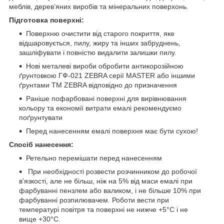
меблів, дерев’яних виробів та мінеральних поверхонь.
Підготовка поверхні:
Поверхню очистити від старого покриття, яке
відшаровується, пилу, жиру та інших забруднень,
зашліфувати і повністю видалити залишки пилу.
Нові металеві вироби обробити антикорозійною
ґрунтовкою ГФ-021 ZEBRA серії MASTER або іншими
ґрунтами ТМ ZEBRA відповідно до призначення
Раніше пофарбовані поверхні для вирівнювання
кольору та економії витрати емалі рекомендуємо
поґрунтувати
Перед нанесенням емалі поверхня має бути сухою!
Спосіб нанесення:
Ретельно перемішати перед нанесенням
При необхідності розвести розчинником до робочої
в’язкості, але не більш, ніж на 5% від маси емалі при
фарбуванні пензлем або валиком, і не більше 10% при
фарбуванні розпилювачем. Роботи вести при
температурі повітря та поверхні не нижче +5°С і не
вище +30°С.