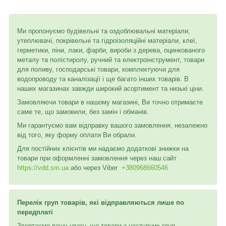
Ми пропонуємо будівельні та оздоблювальні матеріали,
утеплювачі, покрівельні та гідроізоляційні матеріали, клеї,
герметики, піни, лаки, фарби, вироби з дерева, оцинкованого
металу та полістиролу, ручний та електроінструмент, товари
для поливу, господарські товари, комплектуючи для
водопроводу та каналізації і ще багато інших товарів. В
наших магазинах завжди широкий асортимент та низькі ціни.
Замовляючи товари в нашому магазині, Ви точно отримаєте
саме те, що замовили, без замін і обманів.
Ми гарантуємо вам відправку вашого замовлення, незалежно
від того, яку форму оплати Ви обрали.
Для постійних клієнтів ми надаємо додаткові знижки на
товари при оформленні замовлення через наш сайт
https://vdd.sm.ua
або через
Viber
+380968660546
Перелік груп товарів, які відправляються лише по
передплаті
Звертаємо вашу увагу, що товари з наступних груп,