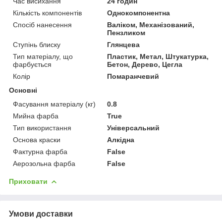
Час висихання
24 годин
Кількість компонентів
Однокомпонентна
Спосіб нанесення
Валіком, Механізований,
Пензликом
Ступінь блиску
Глянцева
Тип матеріалу, що
Пластик, Метал, Штукатурка,
фарбується
Бетон, Дерево, Цегла
Колір
Помаранчевий
Основні
Фасування матеріалу (кг)
0.8
Мийна фарба
True
Тип використання
Універсальний
Основа краски
Алкідна
Фактурна фарба
False
Аерозольна фарба
False
Приховати
Умови доставки