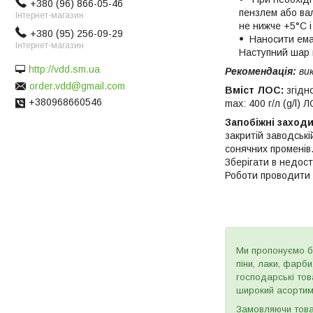
+380 (96) 866-05-46
пензлем або вал
Інтернет-магазин
не нижче +5°С і
+380 (95) 256-09-29
Наносити ема
Інтернет-магазин
Наступний шар 
http://vdd.sm.ua
Рекомендація:
вик
order.vdd@gmail.com
Вміст ЛОС:
згідно
+380968660546
max: 400 г/л (g/l) 
Запобіжні заходи,
закритій заводські
сонячних променів.
Зберігати в недос
Роботи проводити п
Ми пропонуємо бу
піни, лаки, фарб
господарські тов
широкий асортиме
Замовляючи товар