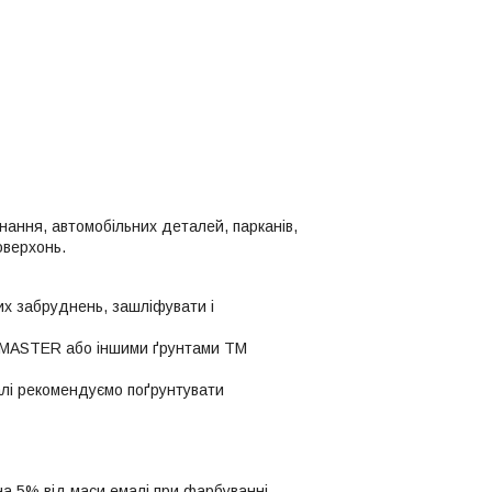
ання, автомобільних деталей, парканів,
оверхонь.
их забруднень, зашліфувати і
ї MASTER або іншими ґрунтами ТМ
алі рекомендуємо поґрунтувати
 на 5% від маси емалі при фарбуванні