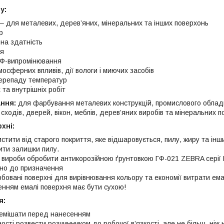
у:
 – для металевих, дерев’яних, мінеральних та інших поверхонь
р
вна здатність
тя
 УФ-випромінювання
мосферних впливів, дії вологи і миючих засобів
 перепаду температур
 та внутрішніх робіт
ння:
для фарбування металевих конструкцій, промислового обладн
 сходів, дверей, вікон, меблів, дерев’яних виробів та мінеральних п
хні:
тити від старого покриття, яке відшаровується, пилу, жиру та інш
ити залишки пилу.
і вироби обробити антикорозійною ґрунтовкою ГФ-021 ZEBRA сері
но до призначення
бовані поверхні для вирівнювання кольору та економії витрати ем
нням емалі поверхня має бути сухою!
я:
емішати перед нанесенням
сті розвести розчинником до робочої в’язкості, але не більш, ніж