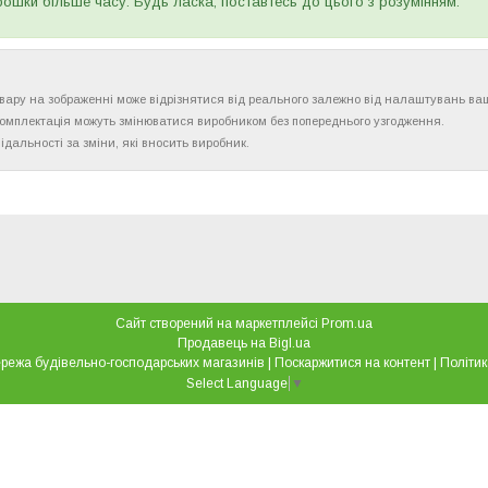
рошки більше часу. Будь ласка, поставтесь до цього з розумінням.
товару на зображенні може відрізнятися від реального залежно від налаштувань ва
комплектація можуть змінюватися виробником без попереднього узгодження.
ідальності за зміни, які вносить виробник.
Сайт створений на маркетплейсі
Prom.ua
Продавець на Bigl.ua
"Все для дому" мережа будівельно-господарських магазинів |
Поскаржитися на контент
|
Політик
Select Language
▼