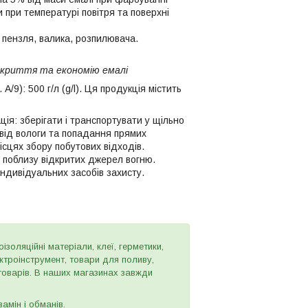
 при температурі повітря та поверхні
 пензля, валика, розпилювача.
покриття та економію емалі
/9): 500 г/л (g/l). Ця продукція містить
ція: зберігати і транспортувати у щільно
 від вологи та попадання прямих
ісцях збору побутових відходів.
 поблизу відкритих джерел вогню.
індивідуальних засобів захисту.
золяційні матеріали, клеї, герметики,
ектроінструмент, товари для поливу,
 товарів. В наших магазинах завжди
амін і обманів.