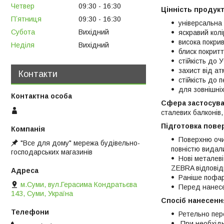
Четвер
09:30
16:30
Цінність продукт
Пʼятниця
09:30
16:30
універсальна
Субота
Вихідний
яскравий колі
висока покри
Неділя
Вихідний
блиск покрит
стійкість до
захист від ат
Контакти
стійкість до
для зовнішніх
Сфера застосува
сталевих балконів,
Підготовка повер
Поверхню очис
"Все для дому" мережа будівельно-
повністю видал
господарських магазинів
Нові металев
ZEBRA відповід
Раніше пофар
м.Суми, вул.Герасима Кондратьєва
Перед нанесе
143, Суми, Україна
Спосіб нанесенн
Ретельно пер
При необхідно