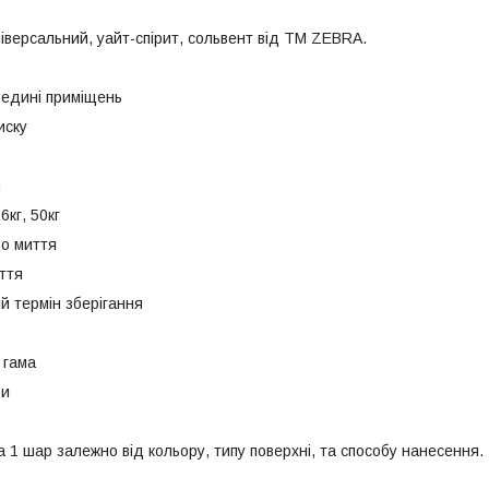
іверсальний, уайт-спірит, cольвент від ТМ ZEBRA.
редині приміщень
иску
я
,6кг, 50кг
до миття
ття
й термін зберігання
 гама
ри
на 1 шар залежно від кольору, типу поверхні, та способу нанесення.