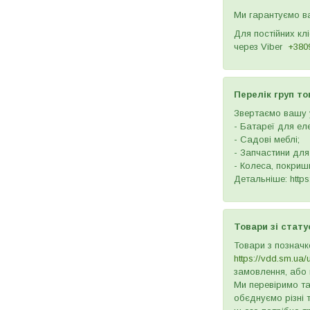
Ми гарантуємо ва
Для постійних кл
через
Viber
+380
Перелік груп то
Звертаємо вашу у
- Батареї для ел
- Садові меблі;
- Запчастини для
- Колеса, покришк
Детальніше: https:
Товари зі стату
Товари з позначк
https://vdd.sm.ua/
замовлення, або 
Ми перевіримо та
обєднуємо різні 