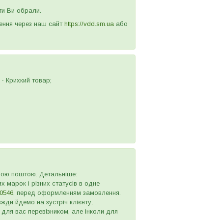
ти Ви обрали.
лення через наш сайт
https://vdd.sm.ua
або
- Крихкий товар;
овою поштою. Детальніше:
х марок і різних статусів в одне
0546
, перед оформленням замовлення.
жди йдемо на зустріч клієнту,
 для вас перевізником, але інколи для