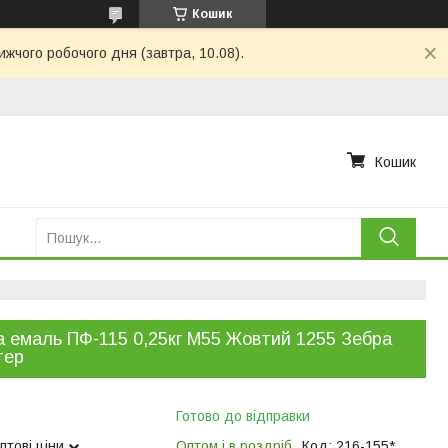
Кошик
ижчого робочого дня (завтра, 10.08).
Кошик
 емаль ПФ-115 0,25кг М55 Жовтий 1255 Зебра
тер
Готово до відправки
птові ціни
Оптом і в роздріб
Код:
216-155*