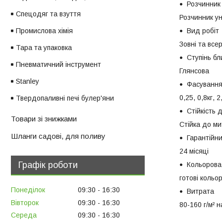
Розчинник
Спецодяг та взуття
Розчинник ун
Вид робіт
Промислова хімія
Зовні та все
Тара та упаковка
Ступінь бл
Пневматичний інструмент
Глянсова
Stanley
Фасуванн
0,25, 0,8кг, 2
Твердопаливні печі булер'яни
Стійкість 
Товари зі знижками
Стійка до ми
Шланги садові, для поливу
Гарантійни
24 місяці
Графік роботи
Кольорова
готові кольо
Понеділок
09:30
16:30
Витрата
Вівторок
09:30
16:30
80-160 г/м² 
Середа
09:30
16:30