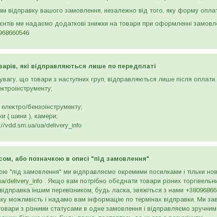
м відправку вашого замовлення, незалежно від того, яку форму опла
ієнтів ми надаємо додаткові знижки на товари при оформленні замов
968660546
варів, які відправляються лише по передплаті
вагу, що товари з наступних груп, відправляються лише після оплати. 
ектроінструменту;
 електро/бензоінструменту;
и ( шини ), камери;
//vdd.sm.ua/ua/delivery_info
сом, або позначкою в описі "під замовлення"
ою "під замовлення" ми відправляємо окремими посилками і тільки н
ua/delivery_info
. Якщо вам потрібно обєднати товари різних торгівельни
відправка іншим перевізником, будь ласка, звяжіться з нами
+38096866
ку можливість і надамо вам інформацію по термінах відправки. Ми зав
товари з різними статусами в одне замовлення і відправляємо зручним