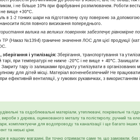
иком, і не більше 10% при фарбуванні розпилювачем. Роботи вести
 не вище +30°С.
ль в 1-2 тонких шари на підготовлену суху поверхню за допомогою
наносити після повного висихання попереднього.
ористання валика на великих поверхнях забезпечує рівномірне 
 ТР (Наказ №1394) граничне значення ЛОС для цієї продукції (кат. А
ЛОС.
 зберігання і утилізація:
Зберігання, транспортування та утиліза
й тарі, при температурі не нижче -20°С і не вище + 40°С. Захищати
 Закриту тару із залишками продукту утилізувати в організованих м
тупному для дітей місці. Матеріал вогненебезпечний! Не працювати
ри ефективній вентиляції, у гумових рукавичках, з використанням 
дівельні та оздоблювальні матеріали, утеплювачі, покрівельні та гідроі
и, вироби з дерева, оцинкованого металу та полістиролу, ручний та ел
ари, комплектуючи для водопроводу та каналізації і ще багато інших
нт та низькі ціни.
и в нашому магазині, Ви точно отримаєте саме те, що замовили, без з