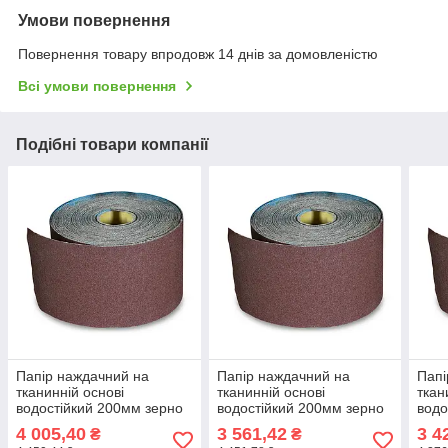
Умови повернення
Повернення товару впродовж 14 днів за домовленістю
Всі умови повернення
Подібні товари компанії
Папір наждачний на
Папір наждачний на
Папі
тканинній основі
тканинній основі
ткан
водостійкий 200мм зерно
водостійкий 200мм зерно
водо
40 Spitce 18-600 |
60 Spitce 18-601 |
80 S
4 005,40
3 561,42
3 4
₴
₴
шліфшкурка Бумага
шліфшкурка Бумага
шлі