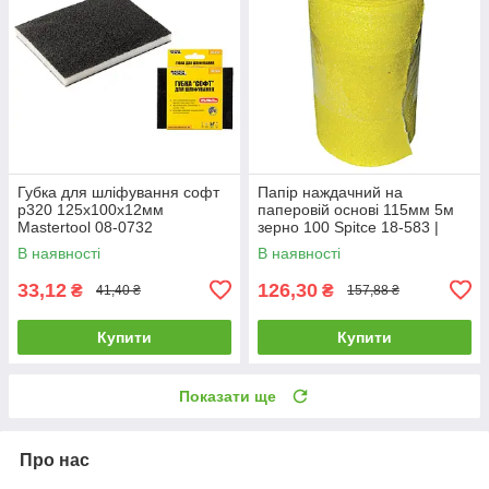
Губка для шліфування софт
Папір наждачний на
р320 125х100х12мм
паперовій основі 115мм 5м
Mastertool 08-0732
зерно 100 Spitce 18-583 |
шліфшкурка Бумага
В наявності
В наявності
наждачная на бумажной
основе 115мм 5м
33,12
126,30
₴
₴
41,40 ₴
157,88 ₴
Купити
Купити
Показати ще
Про нас