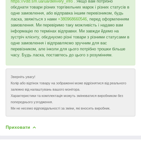
https://vdd.sm.ua/ua/delivery_info
. Якщо вам потрібно
обєднати товари різних торгівельних марок і різних статусів в
одне замовлення, або відправка іншим перевізником, будь
ласка, звяжіться з нами
+380968660546
, перед оформленням
замовлення. Ми перевіримо таку можливість і надамо вам
інформацію по термінах відправки. Ми завжди йдемо на
зустріч клієнту, обєднуємо різні товари з різними статусами в
одне замовлення і відправляємо зручним для вас
перевізником, але інколи для цього потрібно трошки більше
часу. Будь ласка, поставтесь до цього з розумінням.
Зверніть увагу!
Колір або відтінок товару на зображенні може відрізнятися від реального
залежно від налаштувань вашого монітора.
Характеристики та комплектація можуть змінюватися виробником без
попереднього узгодження.
Ми не несемо відповідальності за зміни, які вносить виробник.
Приховати