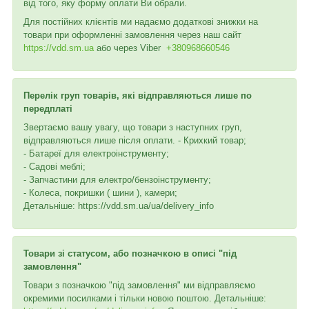
від того, яку форму оплати Ви обрали.
Для постійних клієнтів ми надаємо додаткові знижки на
товари при оформленні замовлення через наш сайт
https://vdd.sm.ua
або через
Viber
+380968660546
Перелік груп товарів, які відправляються лише по
передплаті
Звертаємо вашу увагу, що товари з наступних груп,
відправляються лише після оплати. - Крихкий товар;
- Батареї для електроінструменту;
- Садові меблі;
- Запчастини для електро/бензоінструменту;
- Колеса, покришки ( шини ), камери;
Детальніше: https://vdd.sm.ua/ua/delivery_info
Товари зі статусом, або позначкою в описі "під
замовлення"
Товари з позначкою "під замовлення" ми відправляємо
окремими посилками і тільки новою поштою. Детальніше: