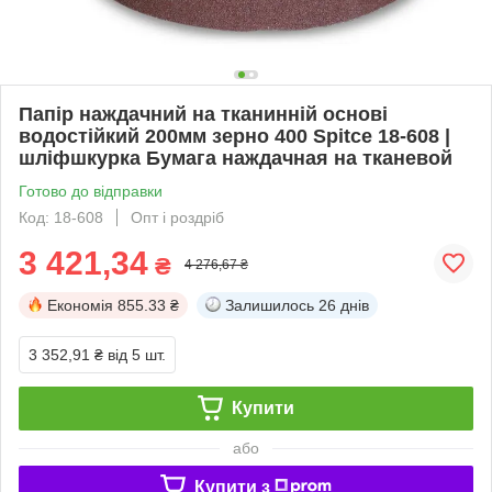
Папір наждачний на тканинній основі
водостійкий 200мм зерно 400 Spitce 18-608 |
шліфшкурка Бумага наждачная на тканевой
Готово до відправки
Код: 18-608
Опт і роздріб
3 421,34
₴
4 276,67 ₴
Економія
855.33 ₴
Залишилось
26 днів
3 352,91 ₴
від 5 шт.
Купити
або
Купити з