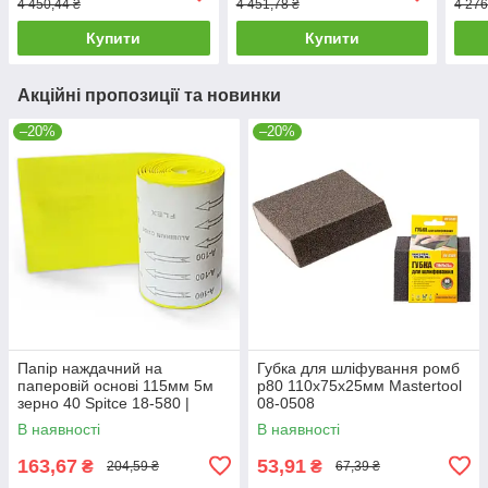
4 450,44 ₴
4 451,78 ₴
4 276
наждачная на тканевой
наждачная на тканевой
нажд
Купити
Купити
Акційні пропозиції та новинки
–20%
–20%
Папір наждачний на
Губка для шліфування ромб
паперовій основі 115мм 5м
р80 110х75х25мм Mastertool
зерно 40 Spitce 18-580 |
08-0508
шліфшкурка Бумага
В наявності
В наявності
наждачная на бумажной
основе 115мм 5м
163,67
53,91
₴
₴
204,59 ₴
67,39 ₴