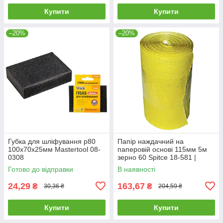
Купити
Купити
–20%
–20%
Губка для шліфування р80
Папір наждачний на
100х70х25мм Mastertool 08-
паперовій основі 115мм 5м
0308
зерно 60 Spitce 18-581 |
шліфшкурка Бумага
Готово до відправки
В наявності
наждачная на бумажной
основе 115мм 5м
24,29
163,67
₴
₴
30,36 ₴
204,59 ₴
Купити
Купити