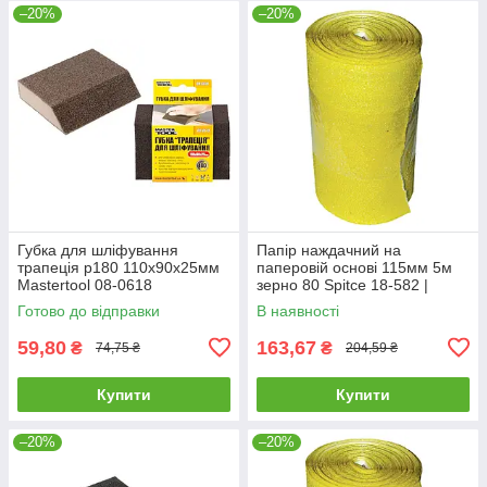
–20%
–20%
Губка для шліфування
Папір наждачний на
трапеція р180 110х90х25мм
паперовій основі 115мм 5м
Mastertool 08-0618
зерно 80 Spitce 18-582 |
шліфшкурка Бумага
Готово до відправки
В наявності
наждачная на бумажной
основе 115мм 5м
59,80
163,67
₴
₴
74,75 ₴
204,59 ₴
Купити
Купити
–20%
–20%