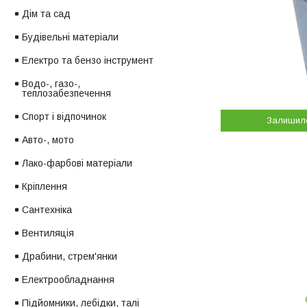
Дім та сад
Будівельні матеріали
Електро та бензо інструмент
Водо-, газо-,
теплозабезпечення
Спорт і відпочинок
Залишил
Авто-, мото
Лако-фарбові матеріали
Кріплення
Сантехніка
Вентиляція
Драбини, стрем'янки
Електрообладнання
Підйомники, лебідки, талі