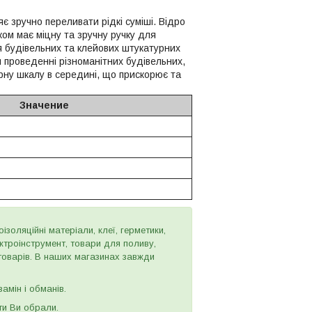
є зручно переливати рідкі суміші. Відро
ком має міцну та зручну ручку для
я будівельних та клейових штукатурних
и проведенні різноманітних будівельних,
рну шкалу в середині, що прискорює та
Значение
золяційні матеріали, клеї, герметики,
ектроінструмент, товари для поливу,
 товарів. В наших магазинах завжди
амін і обманів.
ти Ви обрали.