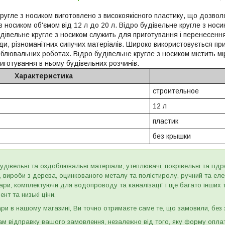
ругле з носиком виготовлено з високоякісного пластику, що дозволя
з носиком об'ємом від 12 л до 20 л. Відро будівельне кругле з носи
удівельне кругле з носиком служить для приготування і перенесенн
ди, різноманітних сипучих матеріалів. Широко використовується пр
блювальних роботах. Відро будівельне кругле з носиком містить мі
иготування в ньому будівельних розчинів.
Характеристика
строительное
12 л
пластик
без крышки
дівельні та оздоблювальні матеріали, утеплювачі, покрівельні та гідроі
и, вироби з дерева, оцинкованого металу та полістиролу, ручний та ел
ари, комплектуючи для водопроводу та каналізації і ще багато інших
нт та низькі ціни.
и в нашому магазині, Ви точно отримаєте саме те, що замовили, без з
м відправку вашого замовлення, незалежно від того, яку форму опла