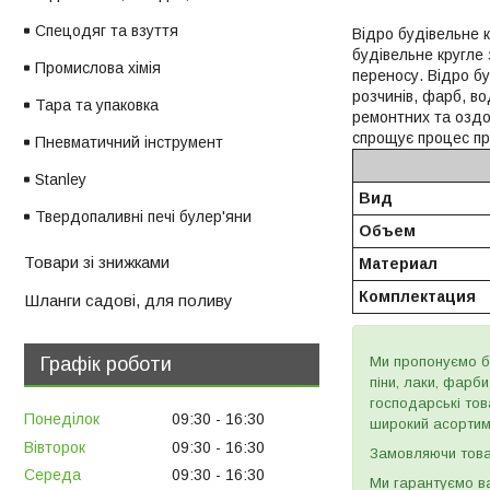
Спецодяг та взуття
Відро будівельне к
будівельне кругле 
Промислова хімія
переносу. Відро б
розчинів, фарб, во
Тара та упаковка
ремонтних та оздо
спрощує процес пр
Пневматичний інструмент
Stanley
Вид
Твердопаливні печі булер'яни
Объем
Товари зі знижками
Материал
Комплектация
Шланги садові, для поливу
Графік роботи
Ми пропонуємо бу
піни, лаки, фарб
господарські тов
Понеділок
09:30
16:30
широкий асортиме
Вівторок
09:30
16:30
Замовляючи товар
Середа
09:30
16:30
Ми гарантуємо ва