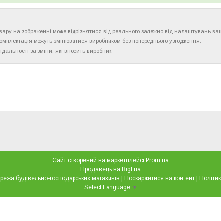
товару на зображенні може відрізнятися від реального залежно від налаштувань ва
комплектація можуть змінюватися виробником без попереднього узгодження.
ідальності за зміни, які вносить виробник.
Сайт створений на маркетплейсі
Prom.ua
Продавець на Bigl.ua
"Все для дому" мережа будівельно-господарських магазинів |
Поскаржитися на контент
|
Політик
Select Language
▼