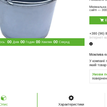
Мінімальна
сайті — 300
К
+380 (96) 
Інтернет-м
0
0
0
0
0
0
0
0
ось
Днів
Годин
Хвилин
Секунд
У компанії
який товар
повернен
Опис
Характеристики