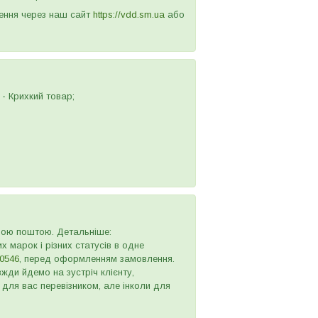
лення через наш сайт
https://vdd.sm.ua
або
- Крихкий товар;
овою поштою. Детальніше:
х марок і різних статусів в одне
0546
, перед оформленням замовлення.
жди йдемо на зустріч клієнту,
 для вас перевізником, але інколи для