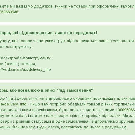
ієнтів ми надаємо додаткові знижки на товари при оформленні замов
968660546
варів, які відправляються лише по передплаті
вагу, що товари з наступних груп, відправляються лише після оплати. 
ектроінструменту;
 електро/бензоінструменту;
и ( шини ), камери;
//vdd.sm.ua/ua/delivery_info
сом, або позначкою в описі "під замовлення"
ою "під замовлення" ми відправляємо окремими посилками і тільки н
ua/delivery_info
. Якщо вам потрібно обєднати товари різних торгівельни
відправка іншим перевізником, будь ласка, звяжіться з нами
+38096866
ку можливість і надамо вам інформацію по термінах відправки. Ми зав
товари з різними статусами в одне замовлення і відправляємо зручним
рошки більше часу. Будь ласка, поставтесь до цього з розумінням.