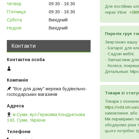
Четвер
09:30
16:30
Для постійних кл
Пʼятниця
09:30
16:30
через
Viber
+380
Субота
Вихідний
Неділя
Вихідний
Перелік груп то
Звертаємо вашу у
Контакти
- Батареї для ел
- Садові меблі;
- Запчастини для
- Колеса, покришк
Детальніше: https:
"Все для дому" мережа будівельно-
Товари зі стату
господарських магазинів
Товари з позначк
https://vdd.sm.ua/
замовлення, або 
м.Суми, вул.Герасима Кондратьєва
Ми перевіримо та
143, Суми, Україна
обєднуємо різні 
цього потрібно т