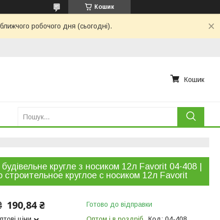
Кошик
ближчого робочого дня (сьогодні).
Кошик
 будівельне кругле з носиком 12л Favorit 04-408 |
 строительное круглое с носиком 12л Favorit
190,84 ₴
₴
Готово до відправки
птові ціни
Оптом і в роздріб
Код:
04-408