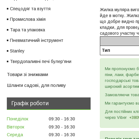
Спецодяг та взуття
Жилка муляра виго
йде в мотку. Жилка
Промислова хімія
що добре видно пр
кладки, для провед
Тара та упаковка
садового участку ч
Пневматичний інструмент
Тип
Stanley
Твердопаливні печі булер'яни
Ми пропонуємо бу
Товари зі знижками
піни, лаки, фарб
господарські тов
Шланги садові, для поливу
широкий асортиме
Замовляючи товар
Графік роботи
Ми гарантуємо ва
Для постійних кл
через
Viber
+380
Понеділок
09:30
16:30
Вівторок
09:30
16:30
Середа
09:30
16:30
Перелік груп то