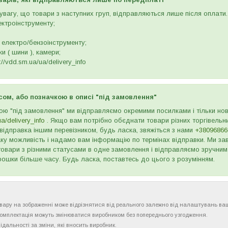
вагу, що товари з наступних груп, відправляються лише після оплати. 
ектроінструменту;
 електро/бензоінструменту;
и ( шини ), камери;
//vdd.sm.ua/ua/delivery_info
сом, або позначкою в описі "під замовлення"
ою "під замовлення" ми відправляємо окремими посилками і тільки н
ua/delivery_info
. Якщо вам потрібно обєднати товари різних торгівельни
відправка іншим перевізником, будь ласка, звяжіться з нами
+38096866
ку можливість і надамо вам інформацію по термінах відправки. Ми зав
товари з різними статусами в одне замовлення і відправляємо зручним
рошки більше часу. Будь ласка, поставтесь до цього з розумінням.
товару на зображенні може відрізнятися від реального залежно від налаштувань ва
комплектація можуть змінюватися виробником без попереднього узгодження.
ідальності за зміни, які вносить виробник.