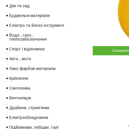
Дім та сад
Будівельні матеріали
Електро та бензо інструмент
Водо-, газо-,
теплозабезпечення
Спорт і відпочинок
Залишил
Авто-, мото
Лако-фарбові матеріали
Кріплення
Сантехніка
Вентиляція
Драбини, стрем'янки
Електрообладнання
Підйомники, лебідки, талі