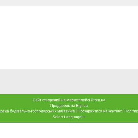
Сайт створений на маркетплейсі
Prom.ua
Продавець на Bigl.ua
"Все для дому" мережа будівельно-господарських магазинів |
Поскаржитися на контент
|
Політик
Select Language
▼