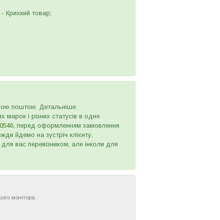
- Крихкий товар;
овою поштою. Детальніше:
х марок і різних статусів в одне
0546
, перед оформленням замовлення.
жди йдемо на зустріч клієнту,
 для вас перевізником, але інколи для
шого монітора.