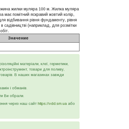
овжина жилки муляра 100 м. Жилка муляра
ра має помітний яскравий жовтий колір,
для відбивання рівня фундаменту, рівня
в садівництві (наприклад, для розмітки
обіт.
Значение
золяційні матеріали, клеї, герметики,
ектроінструмент, товари для поливу,
 товарів. В наших магазинах завжди
амін і обманів.
ти Ви обрали.
лення через наш сайт
https://vdd.sm.ua
або