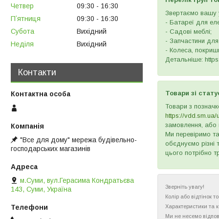
Четвер
09:30
16:30
Звертаємо вашу у
Пʼятниця
09:30
16:30
- Батареї для ел
Субота
Вихідний
- Садові меблі;
- Запчастини для
Неділя
Вихідний
- Колеса, покришк
Детальніше: https:
Контакти
Товари зі стату
Товари з позначк
https://vdd.sm.ua/
замовлення, або 
Ми перевіримо та
"Все для дому" мережа будівельно-
обєднуємо різні 
господарських магазинів
цього потрібно т
м.Суми, вул.Герасима Кондратьєва
Зверніть увагу!
143, Суми, Україна
Колір або відтінок 
Характеристики та 
Ми не несемо відпов