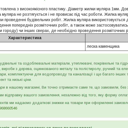
товлена з високоякісного пластику. Діаметр жилки муляра 1мм. Д
 муляра не розтягується і не провисає під час роботи. Жилка муля
и проведенні будівельних робіт. Жилка муляра використовується 
ення попередніх розміточних робіт, а також може застосовуватись 
и городу) чи інших сверах, де необхідно проведення розміточних р
Характеристика
леска каменщика
дівельні та оздоблювальні матеріали, утеплювачі, покрівельні та гідроі
и, вироби з дерева, оцинкованого металу та полістиролу, ручний та ел
ари, комплектуючи для водопроводу та каналізації і ще багато інших
нт та низькі ціни.
и в нашому магазині, Ви точно отримаєте саме те, що замовили, без з
м відправку вашого замовлення, незалежно від того, яку форму опла
ієнтів ми надаємо додаткові знижки на товари при оформленні замов
968660546
варів, які відправляються лише по передплаті