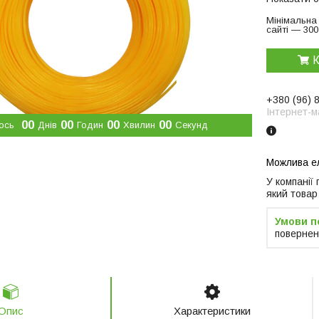
Мінімальна
сайті — 300
К
+380 (96) 
Інтернет-м
0
0
0
0
0
0
0
0
ось
Днів
Годин
Хвилин
Секунд
У компанії
який товар
повернен
Опис
Характеристики