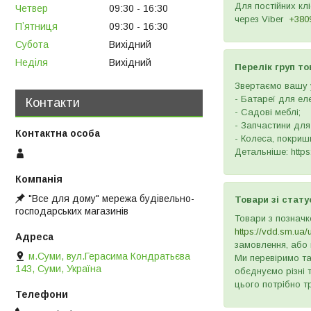
Для постійних кл
Четвер
09:30
16:30
через
Viber
+380
Пʼятниця
09:30
16:30
Субота
Вихідний
Неділя
Вихідний
Перелік груп то
Звертаємо вашу у
- Батареї для ел
Контакти
- Садові меблі;
- Запчастини для
- Колеса, покришк
Детальніше: https:
"Все для дому" мережа будівельно-
Товари зі стату
господарських магазинів
Товари з позначк
https://vdd.sm.ua/
замовлення, або 
м.Суми, вул.Герасима Кондратьєва
Ми перевіримо та
143, Суми, Україна
обєднуємо різні 
цього потрібно т