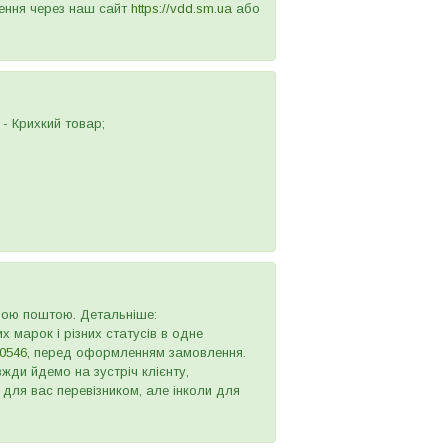
лення через наш сайт
https://vdd.sm.ua
або
- Крихкий товар;
овою поштою. Детальніше:
х марок і різних статусів в одне
0546
, перед оформленням замовлення.
жди йдемо на зустріч клієнту,
 для вас перевізником, але інколи для