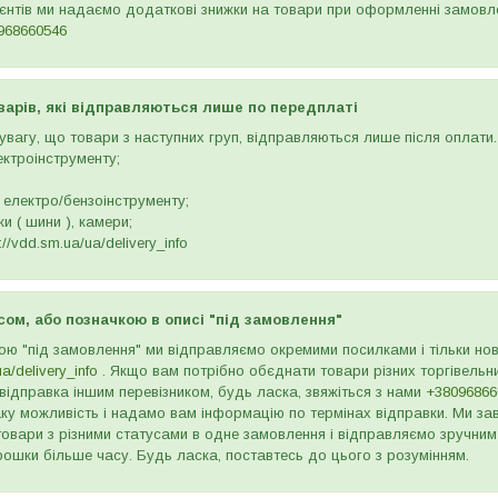
ієнтів ми надаємо додаткові знижки на товари при оформленні замов
968660546
варів, які відправляються лише по передплаті
вагу, що товари з наступних груп, відправляються лише після оплати. 
ектроінструменту;
 електро/бензоінструменту;
и ( шини ), камери;
//vdd.sm.ua/ua/delivery_info
сом, або позначкою в описі "під замовлення"
ою "під замовлення" ми відправляємо окремими посилками і тільки н
ua/delivery_info
. Якщо вам потрібно обєднати товари різних торгівельни
відправка іншим перевізником, будь ласка, звяжіться з нами
+38096866
ку можливість і надамо вам інформацію по термінах відправки. Ми зав
товари з різними статусами в одне замовлення і відправляємо зручним
рошки більше часу. Будь ласка, поставтесь до цього з розумінням.