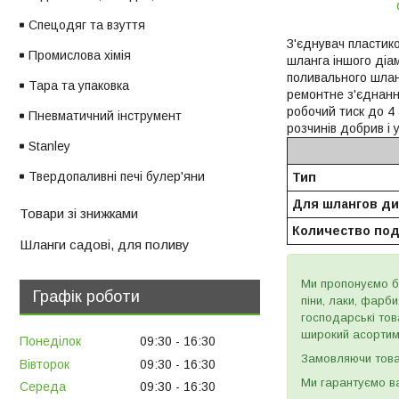
Спецодяг та взуття
З'єднувач пластик
Промислова хімія
шланга іншого діа
поливального шлан
Тара та упаковка
ремонтне з'єднанн
робочий тиск до 4 
Пневматичний інструмент
розчинів добрив і
Stanley
Твердопаливні печі булер'яни
Тип
Для шлангов д
Товари зі знижками
Количество по
Шланги садові, для поливу
Ми пропонуємо бу
Графік роботи
піни, лаки, фарб
господарські тов
широкий асортиме
Понеділок
09:30
16:30
Замовляючи товар
Вівторок
09:30
16:30
Ми гарантуємо ва
Середа
09:30
16:30