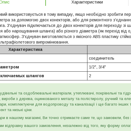
Опис
Характеристики
овий використовується в тому випадку, якщо необхідно зробити пе
метра за допомогою двох конекторів, або для ремонтного з'єднан
га. З'єднувач підключається до двох конекторів для переходу зі ш
я або нарощування шланга) або різного діаметра (як перехід від 
атмосфер. З'єднувач виготовляється з якісного ABS пластику стійко
 ультрафіолетового випромінювання.
Характеристика
соединитель
иаметром
1/2", 3/4"
дключаемых шлангов
2
дівельні та оздоблювальні матеріали, утеплювачі, покрівельні та гідроі
и, вироби з дерева, оцинкованого металу та полістиролу, ручний та ел
ари, комплектуючи для водопроводу та каналізації і ще багато інших
нт та низькі ціни.
и в нашому магазині, Ви точно отримаєте саме те, що замовили, без з
м відправку вашого замовлення, незалежно від того, яку форму опла