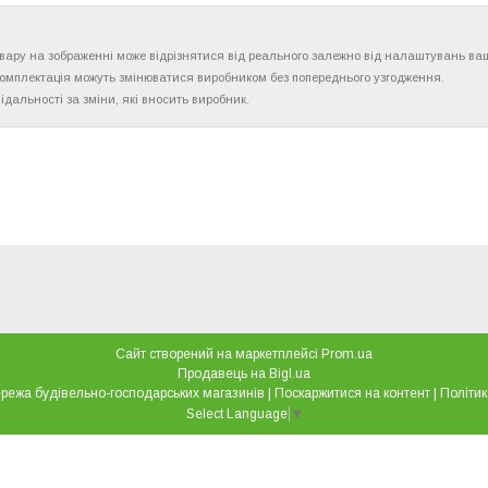
товару на зображенні може відрізнятися від реального залежно від налаштувань ва
комплектація можуть змінюватися виробником без попереднього узгодження.
ідальності за зміни, які вносить виробник.
Сайт створений на маркетплейсі
Prom.ua
Продавець на Bigl.ua
"Все для дому" мережа будівельно-господарських магазинів |
Поскаржитися на контент
|
Політик
Select Language
▼