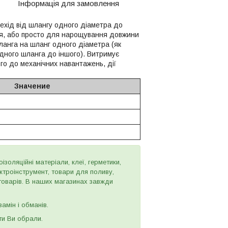
Інформація для замовлення
рехід від шлангу одного діаметра до
ня, або просто для нарощування довжини
ланга на шланг одного діаметра (як
одного шланга до іншого). Витримує
го до механічних навантажень, дії
Значение
золяційні матеріали, клеї, герметики,
ектроінструмент, товари для поливу,
 товарів. В наших магазинах завжди
амін і обманів.
ти Ви обрали.