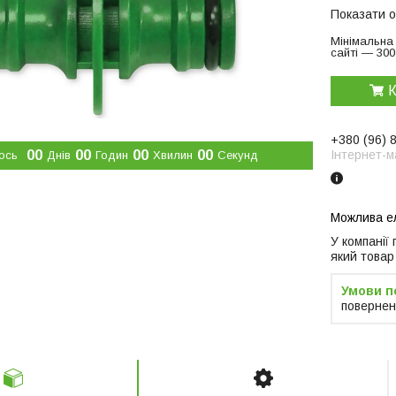
Показати о
Мінімальна
сайті — 300
К
+380 (96) 
0
0
0
0
0
0
0
0
Інтернет-м
ось
Днів
Годин
Хвилин
Секунд
У компанії
який товар
повернен