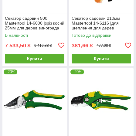
Секатор садовий 500
Секатор садовий 210мм
Mastertool 14-6000 |зріз косий
Mastertool 14-6116 |для
25мм для дерев винограда
щеплення для дерев
кущів гілок квітів
винограда кущів гілок квітів
В наявності
Готово до відправки
7 533,50
381,66
₴
₴
9 416,88 ₴
477,08 ₴
Купити
Купити
–20%
–20%