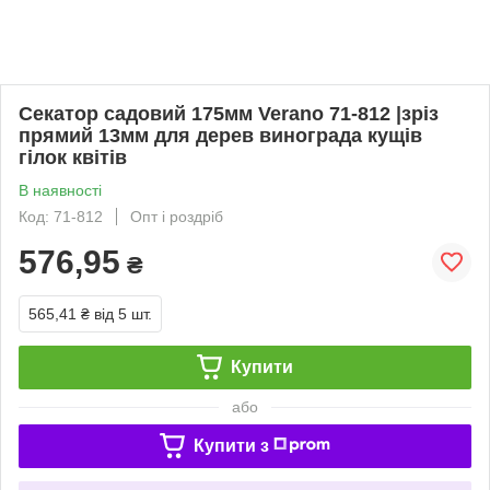
Секатор садовий 175мм Verano 71-812 |зріз
прямий 13мм для дерев винограда кущів
гілок квітів
В наявності
Код: 71-812
Опт і роздріб
576,95
₴
565,41 ₴
від 5 шт.
Купити
або
Купити з