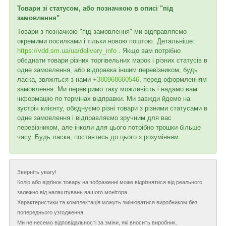
Товари зі статусом, або позначкою в описі "під
замовлення"
Товари з позначкою "під замовлення" ми відправляємо
окремими посилками і тільки новою поштою. Детальніше:
https://vdd.sm.ua/ua/delivery_info
. Якщо вам потрібно
обєднати товари різних торгівельних марок і різних статусів в
одне замовлення, або відправка іншим перевізником, будь
ласка, звяжіться з нами
+380968660546
, перед оформленням
замовлення. Ми перевіримо таку можливість і надамо вам
інформацію по термінах відправки. Ми завжди йдемо на
зустріч клієнту, обєднуємо різні товари з різними статусами в
одне замовлення і відправляємо зручним для вас
перевізником, але інколи для цього потрібно трошки більше
часу. Будь ласка, поставтесь до цього з розумінням.
Зверніть увагу!
Колір або відтінок товару на зображенні може відрізнятися від реального
залежно від налаштувань вашого монітора.
Характеристики та комплектація можуть змінюватися виробником без
попереднього узгодження.
Ми не несемо відповідальності за зміни, які вносить виробник.