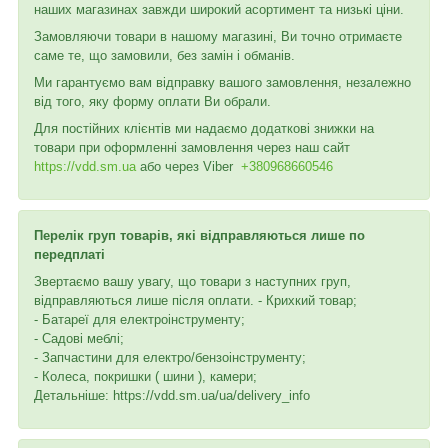
наших магазинах завжди широкий асортимент та низькі ціни.
Замовляючи товари в нашому магазині, Ви точно отримаєте
саме те, що замовили, без замін і обманів.
Ми гарантуємо вам відправку вашого замовлення, незалежно
від того, яку форму оплати Ви обрали.
Для постійних клієнтів ми надаємо додаткові знижки на
товари при оформленні замовлення через наш сайт
https://vdd.sm.ua
або через
Viber
+380968660546
Перелік груп товарів, які відправляються лише по
передплаті
Звертаємо вашу увагу, що товари з наступних груп,
відправляються лише після оплати. - Крихкий товар;
- Батареї для електроінструменту;
- Садові меблі;
- Запчастини для електро/бензоінструменту;
- Колеса, покришки ( шини ), камери;
Детальніше: https://vdd.sm.ua/ua/delivery_info