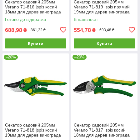
Секатор садовий 205мм
Секатор садовий 205мм
Verano 71-816 |зріз косий
Verano 71-819 |зріз прямий
18мм для дерев винограда
19мм для дерев винограда
кущів гілок квітів
кущів гілок квітів
Готово до відправки
В наявності
688,98
554,78
₴
₴
861,22 ₴
693,48 ₴
Купити
Купити
–20%
–20%
Секатор садовий 205мм
Секатор садовий 205мм
Verano 71-818 |зріз косий
Verano 71-817 |зріз косий
19мм для дерев винограда
18мм для дерев винограда
кущів гілок квітів
кущів гілок квітів