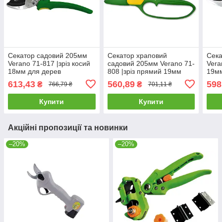
Секатор садовий 205мм
Секатор храповий
Сека
Verano 71-817 |зріз косий
садовий 205мм Verano 71-
Vera
18мм для дерев
808 |зріз прямий 19мм
19мм
винограда кущів гілок
для дерев винограда
вино
613,43
560,89
598
₴
₴
766,79 ₴
701,11 ₴
квітів
кущів гілок квітів
квіті
Купити
Купити
Акційні пропозиції та новинки
–20%
–20%