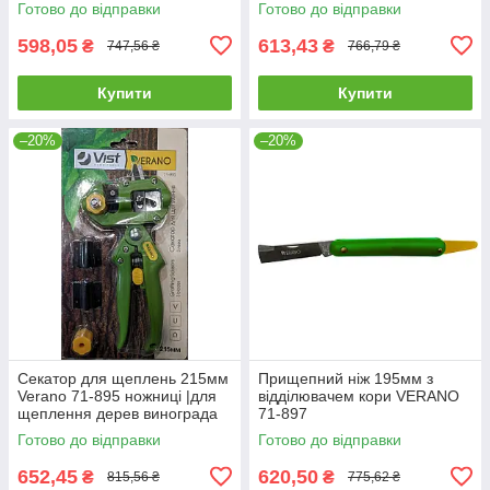
Готово до відправки
Готово до відправки
598,05
613,43
₴
₴
747,56 ₴
766,79 ₴
Купити
Купити
–20%
–20%
Секатор для щеплень 215мм
Прищепний ніж 195мм з
Verano 71-895 ножниці |для
відділювачем кори VERANO
щеплення дерев винограда
71-897
кущів гілок квітів
Готово до відправки
Готово до відправки
652,45
620,50
₴
₴
815,56 ₴
775,62 ₴