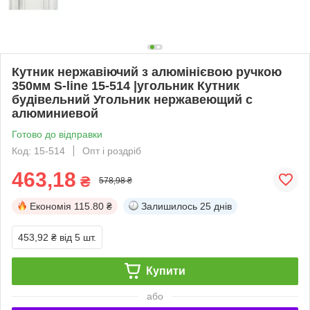
Кутник нержавіючий з алюмінієвою ручкою
350мм S-line 15-514 |угольник Кутник
будівельний Угольник нержавеющий с
алюминиевой
Готово до відправки
Код: 15-514
Опт і роздріб
463,18
₴
578,98 ₴
Економія
115.80 ₴
Залишилось
25 днів
453,92 ₴
від 5 шт.
Купити
або