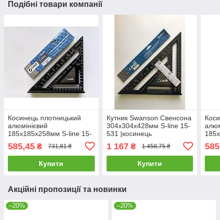
Подібні товари компанії
Косинець плотницький
Кутник Swanson Свенсона
Коси
алюмінієвий
304x304x428мм S-line 15-
алюм
185х185х258мм S-line 15-
531 |косинець
185х
530 |Кутник Swanson
універсальний
530 
585,45
1 167
585
₴
₴
731,81 ₴
1 458,75 ₴
Свенсона транспортир
алюмінієвий угольник
Свен
Уголок универсальный
транспортир Уголок
Угол
Купити
Купити
универсальный
Акційні пропозиції та новинки
–20%
–20%