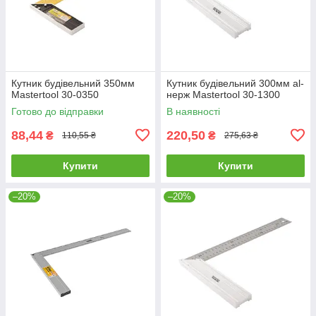
Кутник будівельний 350мм
Кутник будівельний 300мм al-
Mastertool 30-0350
нерж Mastertool 30-1300
Готово до відправки
В наявності
88,44
220,50
₴
₴
110,55 ₴
275,63 ₴
Купити
Купити
–20%
–20%