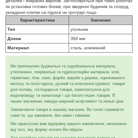
деталей і збираних виробів. Застосовується при таких роботах
як установка готових блоків, при зведенні будинків та споруд,
укладанні плитки на підлозі чи тротуарі тощо.
Характеристика
Значение
Тип
угольник
Длина
350 мм
Материал
сталь, алюминий
Ми пропонуємо будівельні та оздоблювальні матеріали,
утеплювачі, покрівельні та гідроізоляційні матеріали, клеї,
герметики, піни, лаки, фарби, вироби з дерева, оцинкованого
металу та полістиролу, ручний та електроінструмент, товари
для поливу, господарські товари, комплектуючи для
водопроводу та каналізації і ще багато інших товарів. В
наших магазинах завжди широкий асортимент та низькі ціни.
Замовляючи товари в нашому магазині, Ви точно отримаєте
саме те, що замовили, без замін і обманів.
Ми гарантуємо вам відправку вашого замовлення, незалежно
від того, яку форму оплати Ви обрали.
Для постійних клієнтів ми надаємо додаткові знижки на