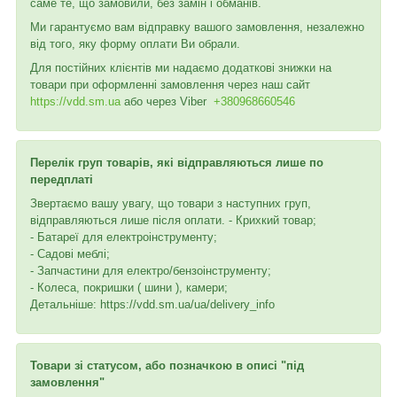
саме те, що замовили, без замін і обманів.
Ми гарантуємо вам відправку вашого замовлення, незалежно
від того, яку форму оплати Ви обрали.
Для постійних клієнтів ми надаємо додаткові знижки на
товари при оформленні замовлення через наш сайт
https://vdd.sm.ua
або через
Viber
+380968660546
Перелік груп товарів, які відправляються лише по
передплаті
Звертаємо вашу увагу, що товари з наступних груп,
відправляються лише після оплати. - Крихкий товар;
- Батареї для електроінструменту;
- Садові меблі;
- Запчастини для електро/бензоінструменту;
- Колеса, покришки ( шини ), камери;
Детальніше: https://vdd.sm.ua/ua/delivery_info
Товари зі статусом, або позначкою в описі "під
замовлення"