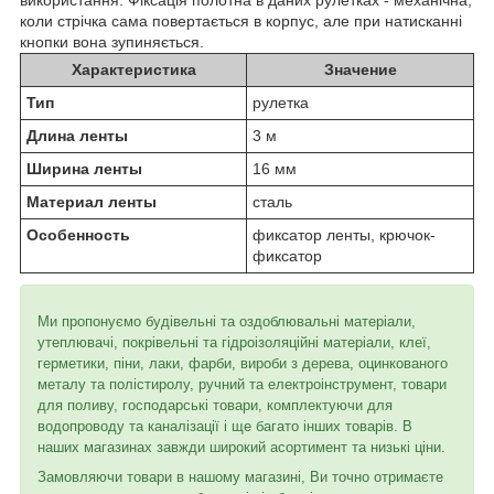
коли стрічка сама повертається в корпус, але при натисканні
кнопки вона зупиняється.
Характеристика
Значение
Тип
рулетка
Длина ленты
3 м
Ширина ленты
16 мм
Материал ленты
сталь
Особенность
фиксатор ленты, крючок-
фиксатор
Ми пропонуємо будівельні та оздоблювальні матеріали,
утеплювачі, покрівельні та гідроізоляційні матеріали, клеї,
герметики, піни, лаки, фарби, вироби з дерева, оцинкованого
металу та полістиролу, ручний та електроінструмент, товари
для поливу, господарські товари, комплектуючи для
водопроводу та каналізації і ще багато інших товарів. В
наших магазинах завжди широкий асортимент та низькі ціни.
Замовляючи товари в нашому магазині, Ви точно отримаєте