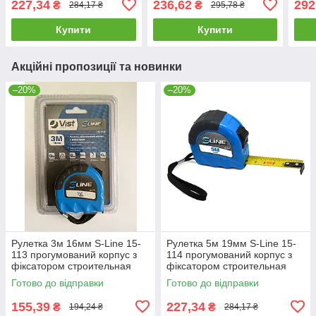
227,34
236,62
292
₴
₴
284,17 ₴
295,78 ₴
Купити
Купити
Акційні пропозиції та новинки
–20%
–20%
Рулетка 3м 16мм S-Line 15-
Рулетка 5м 19мм S-Line 15-
113 прогумований корпус з
114 прогумований корпус з
фіксатором строительная
фіксатором строительная
будівельна
будівельна
Готово до відправки
Готово до відправки
155,39
227,34
₴
₴
194,24 ₴
284,17 ₴