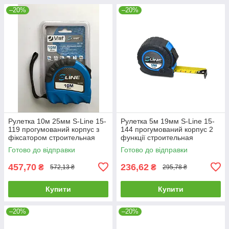
–20%
–20%
Рулетка 10м 25мм S-Line 15-
Рулетка 5м 19мм S-Line 15-
119 прогумований корпус з
144 прогумований корпус 2
фіксатором строительная
функції строительная
будівельна
будівельна
Готово до відправки
Готово до відправки
457,70
236,62
₴
₴
572,13 ₴
295,78 ₴
Купити
Купити
–20%
–20%