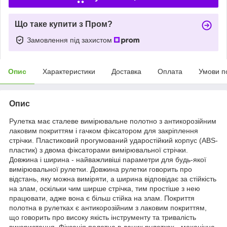
Що таке купити з Пром?
Замовлення під захистом
Опис
Характеристики
Доставка
Оплата
Умови п
Опис
Рулетка має сталеве вимірювальне полотно з антикорозійним
лаковим покриттям і гачком фіксатором для закріплення
стрічки. Пластиковий прогумований ударостійкий корпус (АВS-
пластик) з двома фіксаторами вимірювальної стрічки.
Довжина і ширина - найважливіші параметри для будь-якої
вимірювальної рулетки. Довжина рулетки говорить про
відстань, яку можна виміряти, а ширина відповідає за стійкість
на злам, оскільки чим ширше стрічка, тим простіше з нею
працювати, адже вона є більш стійка на злам. Покриття
полотна в рулетках є антикорозійним з лаковим покриттям,
що говорить про високу якість інструменту та тривалість
використання. Фіксація полотна в даних рулетках - механічна,