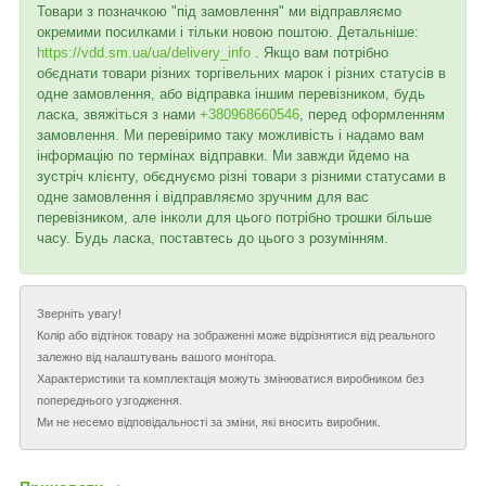
Товари з позначкою "під замовлення" ми відправляємо
окремими посилками і тільки новою поштою. Детальніше:
https://vdd.sm.ua/ua/delivery_info
. Якщо вам потрібно
обєднати товари різних торгівельних марок і різних статусів в
одне замовлення, або відправка іншим перевізником, будь
ласка, звяжіться з нами
+380968660546
, перед оформленням
замовлення. Ми перевіримо таку можливість і надамо вам
інформацію по термінах відправки. Ми завжди йдемо на
зустріч клієнту, обєднуємо різні товари з різними статусами в
одне замовлення і відправляємо зручним для вас
перевізником, але інколи для цього потрібно трошки більше
часу. Будь ласка, поставтесь до цього з розумінням.
Зверніть увагу!
Колір або відтінок товару на зображенні може відрізнятися від реального
залежно від налаштувань вашого монітора.
Характеристики та комплектація можуть змінюватися виробником без
попереднього узгодження.
Ми не несемо відповідальності за зміни, які вносить виробник.