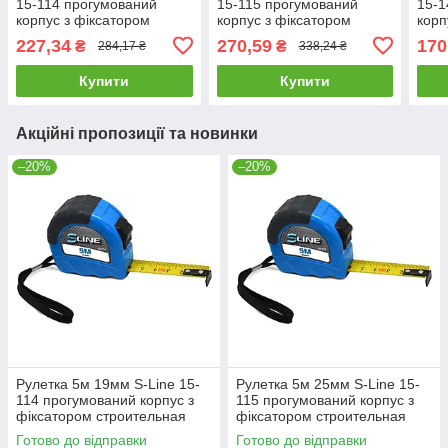
15-114 прогумований
15-115 прогумований
15-1
корпус з фіксатором
корпус з фіксатором
корп
строительная будівельна
строительная будівельна
стро
227,34
270,59
170
₴
₴
284,17 ₴
338,24 ₴
Купити
Купити
Акційні пропозиції та новинки
–20%
–20%
Рулетка 5м 19мм S-Line 15-
Рулетка 5м 25мм S-Line 15-
114 прогумований корпус з
115 прогумований корпус з
фіксатором строительная
фіксатором строительная
будівельна
будівельна
Готово до відправки
Готово до відправки