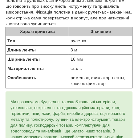
полотна в рулетках є антикорозійним з лаковим покриттям,
що говорить про високу якість інструменту та тривалість
використання. Фіксація полотна в даних рулетках - механічна,
коли стрічка сама повертається в корпус, але при натисканні
кнопки вона зупиняється.
Характеристика
Значение
Тип
рулетка
Длина ленты
3 м
Ширина ленты
16 мм
Материал ленты
сталь
Особенность
ремешок, фиксатор ленты,
крючок-фиксатор
Ми пропонуємо будівельні та оздоблювальні матеріали,
утеплювачі, покрівельні та гідроізоляційні матеріали, клеї,
герметики, піни, лаки, фарби, вироби з дерева, оцинкованого
металу та полістиролу, ручний та електроінструмент, товари
для поливу, господарські товари, комплектуючи для
водопроводу та каналізації і ще багато інших товарів. В
наших магазинах завжди широкий асортимент та низькі ціни.