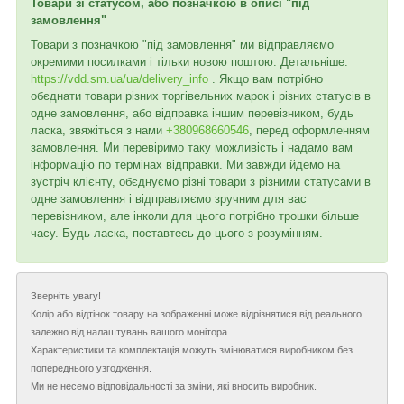
Товари зі статусом, або позначкою в описі "під
замовлення"
Товари з позначкою "під замовлення" ми відправляємо
окремими посилками і тільки новою поштою. Детальніше:
https://vdd.sm.ua/ua/delivery_info
. Якщо вам потрібно
обєднати товари різних торгівельних марок і різних статусів в
одне замовлення, або відправка іншим перевізником, будь
ласка, звяжіться з нами
+380968660546
, перед оформленням
замовлення. Ми перевіримо таку можливість і надамо вам
інформацію по термінах відправки. Ми завжди йдемо на
зустріч клієнту, обєднуємо різні товари з різними статусами в
одне замовлення і відправляємо зручним для вас
перевізником, але інколи для цього потрібно трошки більше
часу. Будь ласка, поставтесь до цього з розумінням.
Зверніть увагу!
Колір або відтінок товару на зображенні може відрізнятися від реального
залежно від налаштувань вашого монітора.
Характеристики та комплектація можуть змінюватися виробником без
попереднього узгодження.
Ми не несемо відповідальності за зміни, які вносить виробник.