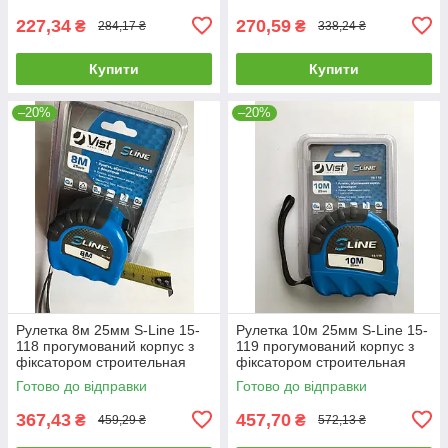
227,34
270,59
₴
₴
284,17 ₴
338,24 ₴
Купити
Купити
–20%
–20%
Рулетка 8м 25мм S-Line 15-
Рулетка 10м 25мм S-Line 15-
118 прогумований корпус з
119 прогумований корпус з
фіксатором строительная
фіксатором строительная
будівельна
будівельна
Готово до відправки
Готово до відправки
367,43
457,70
₴
₴
459,29 ₴
572,13 ₴