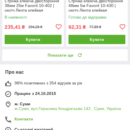
Стрічка клеюча двостороння
Стрічка клеюча двостороння
38мм 25м Favorit 10-402 |
48мм 5м Favorit 10-430 |
скотч Лента клейкая
скотч Лента клейкая
двухсторонняя 38мм 25м
двухсторонняя 48мм 5м
В наявності
Готово до відправки
Favorit
Favorit
235,41
62,31
₴
₴
294,26 ₴
77,89 ₴
Купити
Купити
Показати ще
Про нас
98% позитивних з 354 відгуків за рік
Працює з 24.10.2015
м. Суми
м.Суми, вул.Герасима Кондратьєва 143 , Суми, Україна
Контакти
Сьогодні вихідний