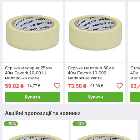
Стрічка малярна 25мм
Стрічка малярна 30мм
Стрі
40м Favorit 10-001 |
40м Favorit 10-002 |
40м 
малярська скотч
малярська скотч
маля
малярний захисний
малярний захисний
маля
59,82
73,58
93,
₴
₴
74,77 ₴
91,98 ₴
Купити
Купити
Акційні пропозиції та новинки
–20%
–20%