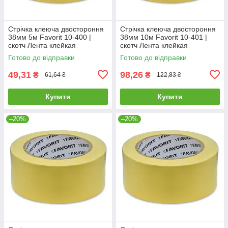
Стрічка клеюча двостороння
Стрічка клеюча двостороння
38мм 5м Favorit 10-400 |
38мм 10м Favorit 10-401 |
скотч Лента клейкая
скотч Лента клейкая
двухсторонняя 38мм 5м
двухсторонняя 38мм 10м
Готово до відправки
Готово до відправки
Favorit
Favorit
49,31
98,26
₴
₴
61,64 ₴
122,83 ₴
Купити
Купити
–20%
–20%