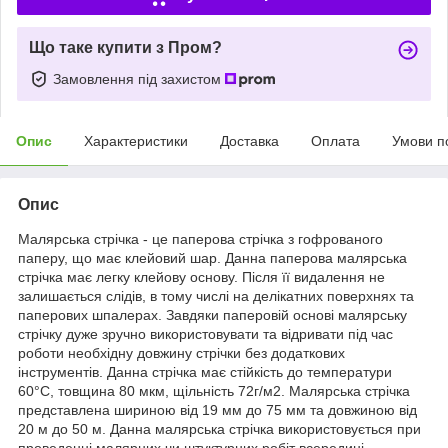
Що таке купити з Пром?
Замовлення під захистом
Опис
Характеристики
Доставка
Оплата
Умови п
Опис
Малярська стрічка - це паперова стрічка з гофрованого
паперу, що має клейовий шар. Данна паперова малярська
стрічка має легку клейову основу. Після її видалення не
залишається слідів, в тому числі на делікатних поверхнях та
паперових шпалерах. Завдяки паперовій основі малярську
стрічку дуже зручно використовувати та відривати під час
роботи необхідну довжину стрічки без додаткових
інструментів. Данна стрічка має стійкість до температури
60°С, товщина 80 мкм, щільність 72г/м2. Малярська стрічка
представлена шириною від 19 мм до 75 мм та довжиною від
20 м до 50 м. Данна малярська стрічка використовується при
проведенні малярних чи штуктурних робіт всередині