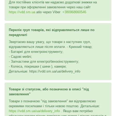
Для постійних клієнтів ми надаємо додаткові знижки на
товари при оформленні замовлення через наш сайт
https://vdd.sm.ua
або через
Viber
+380968660546
Перелік груп товарів, які відправляються лише по
передплаті
Звертаємо вашу увагу, що товари з наступних груп,
відправляються лише після оплати. - Крихкий товар;
- Батареї для електроінструменту;
- Садові меблі;
- Запчастини для електро/бензоінструменту;
- Колеса, покришки ( шини ), камери;
Детальніше: https://vdd.sm.ua/ua/delivery_info
Товари зі статусом, або позначкою в описі "під
замовлення"
Товари з позначкою "під замовлення" ми відправляємо
окремими посилками і тільки новою поштою. Детальніше:
https://vdd.sm.ua/ua/delivery_info
. Якщо вам потрібно
обєднати товари різних торгівельних марок і різних статусів в