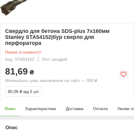
Свердло для бетона SDS-plus 7х160мм
Stanley STA54152|бур сверло для
перфоратора
Немає в наявності
Код: STA54152
Опт і роздріб
81,69
₴
Мінімальна сума замовлення на сайті — 300 ₴
80,06 ₴
від 5 шт.
Опис
Характеристики
Доставка
Оплата
Умови п
Опис