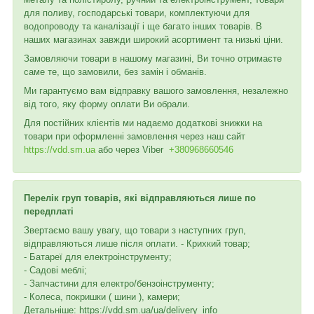
для поливу, господарські товари, комплектуючи для
водопроводу та каналізації і ще багато інших товарів. В
наших магазинах завжди широкий асортимент та низькі ціни.
Замовляючи товари в нашому магазині, Ви точно отримаєте
саме те, що замовили, без замін і обманів.
Ми гарантуємо вам відправку вашого замовлення, незалежно
від того, яку форму оплати Ви обрали.
Для постійних клієнтів ми надаємо додаткові знижки на
товари при оформленні замовлення через наш сайт
https://vdd.sm.ua
або через
Viber
+380968660546
Перелік груп товарів, які відправляються лише по
передплаті
Звертаємо вашу увагу, що товари з наступних груп,
відправляються лише після оплати. - Крихкий товар;
- Батареї для електроінструменту;
- Садові меблі;
- Запчастини для електро/бензоінструменту;
- Колеса, покришки ( шини ), камери;
Детальніше: https://vdd.sm.ua/ua/delivery_info