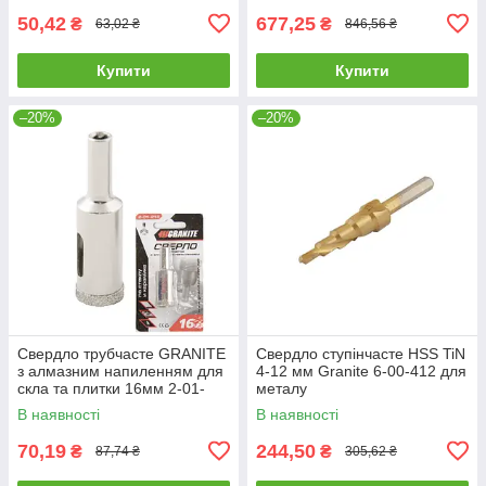
50,42
677,25
₴
₴
63,02 ₴
846,56 ₴
Купити
Купити
–20%
–20%
Свердло трубчасте GRANITE
Свердло ступінчасте HSS TiN
з алмазним напиленням для
4-12 мм Granite 6-00-412 для
скла та плитки 16мм 2-01-
металу
216 |Сверло трубчатое
В наявності
В наявності
GRANITE с алмазным
напылением
70,19
244,50
₴
₴
87,74 ₴
305,62 ₴