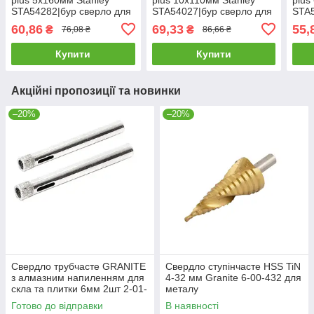
STA54282|бур сверло для
STA54027|бур сверло для
STA5
перфоратора
перфоратора
пер
60,86
69,33
55,
₴
₴
76,08 ₴
86,66 ₴
Купити
Купити
Акційні пропозиції та новинки
–20%
–20%
Свердло трубчасте GRANITE
Свердло ступінчасте HSS TiN
з алмазним напиленням для
4-32 мм Granite 6-00-432 для
скла та плитки 6мм 2шт 2-01-
металу
206 |Сверло трубчатое
Готово до відправки
В наявності
GRANITE с алмазным