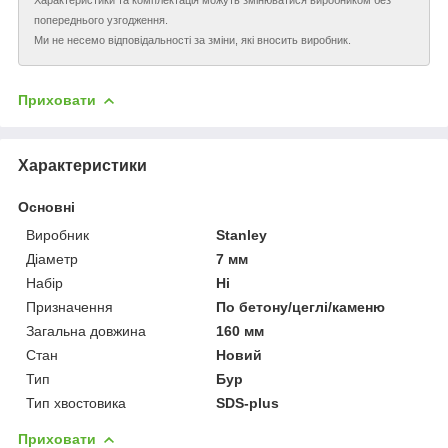
попереднього узгодження.
Ми не несемо відповідальності за зміни, які вносить виробник.
Приховати
Характеристики
Основні
Виробник
Stanley
Діаметр
7 мм
Набір
Ні
Призначення
По бетону/цеглі/каменю
Загальна довжина
160 мм
Стан
Новий
Тип
Бур
Тип хвостовика
SDS-plus
Приховати