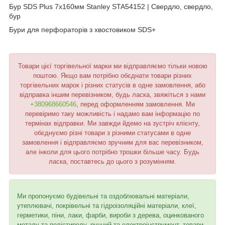
Бур SDS Plus 7х160мм Stanley STA54152 | Свердло, свердло,
бур
Бури для перфораторів з хвостовиком SDS+
Товари цієї торгівельної марки ми відправляємо тільки новою
поштою. Якщо вам потрібно обєднати товари різних
торгівельних марок і різних статусів в одне замовлення, або
відправка іншим перевізником, будь ласка, звяжіться з нами
+380968660546
, перед оформленням замовлення. Ми
перевіримо таку можливість і надамо вам інформацію по
термінах відправки. Ми завжди йдемо на зустріч клієнту,
обєднуємо різні товари з різними статусами в одне
замовлення і відправляємо зручним для вас перевізником,
але інколи для цього потрібно трошки більше часу. Будь
ласка, поставтесь до цього з розумінням.
Ми пропонуємо будівельні та оздоблювальні матеріали,
утеплювачі, покрівельні та гідроізоляційні матеріали, клеї,
герметики, піни, лаки, фарби, вироби з дерева, оцинкованого
металу та полістиролу, ручний та електроінструмент, товари