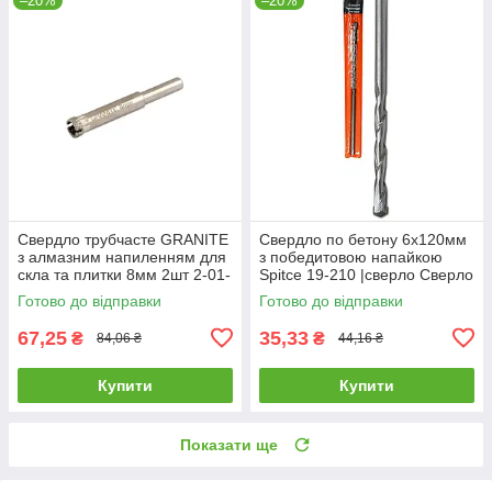
–20%
–20%
Свердло трубчасте GRANITE
Свердло по бетону 6х120мм
з алмазним напиленням для
з победитовою напайкою
скла та плитки 8мм 2шт 2-01-
Spitce 19-210 |сверло Сверло
208 |Сверло трубчатое
по бетону 6х120мм с
Готово до відправки
Готово до відправки
GRANITE с алмазным
победитовой напайкой Spitce
67,25
35,33
₴
₴
84,06 ₴
44,16 ₴
Купити
Купити
Показати ще