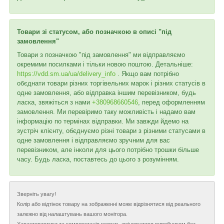
Товари зі статусом, або позначкою в описі "під
замовлення"
Товари з позначкою "під замовлення" ми відправляємо
окремими посилками і тільки новою поштою. Детальніше:
https://vdd.sm.ua/ua/delivery_info
. Якщо вам потрібно
обєднати товари різних торгівельних марок і різних статусів в
одне замовлення, або відправка іншим перевізником, будь
ласка, звяжіться з нами
+380968660546
, перед оформленням
замовлення. Ми перевіримо таку можливість і надамо вам
інформацію по термінах відправки. Ми завжди йдемо на
зустріч клієнту, обєднуємо різні товари з різними статусами в
одне замовлення і відправляємо зручним для вас
перевізником, але інколи для цього потрібно трошки більше
часу. Будь ласка, поставтесь до цього з розумінням.
Зверніть увагу!
Колір або відтінок товару на зображенні може відрізнятися від реального
залежно від налаштувань вашого монітора.
Характеристики та комплектація можуть змінюватися виробником без