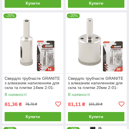
Купити
Купити
–20%
–20%
Свердло трубчасте GRANITE
Свердло трубчасте GRANITE
з алмазним напиленням для
з алмазним напиленням для
скла та плитки 14мм 2-01-
скла та плитки 20мм 2-01-
214 |Сверло трубчатое
220 |Сверло трубчатое
В наявності
В наявності
GRANITE с алмазным
GRANITE с алмазным
напылением
напылением
61,36
81,11
₴
₴
76,70 ₴
101,39 ₴
Купити
Купити