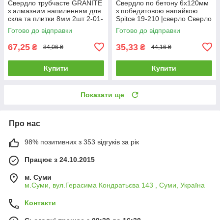
Свердло трубчасте GRANITE
Свердло по бетону 6х120мм
з алмазним напиленням для
з победитовою напайкою
скла та плитки 8мм 2шт 2-01-
Spitce 19-210 |сверло Сверло
208 |Сверло трубчатое
по бетону 6х120мм с
Готово до відправки
Готово до відправки
GRANITE с алмазным
победитовой напайкой Spitce
67,25
35,33
₴
₴
84,06 ₴
44,16 ₴
Купити
Купити
Показати ще
Про нас
98% позитивних з 353 відгуків за рік
Працює з 24.10.2015
м. Суми
м.Суми, вул.Герасима Кондратьєва 143 , Суми, Україна
Контакти