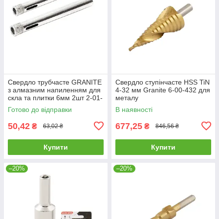
Свердло трубчасте GRANITE
Свердло ступінчасте HSS TiN
з алмазним напиленням для
4-32 мм Granite 6-00-432 для
скла та плитки 6мм 2шт 2-01-
металу
206 |Сверло трубчатое
Готово до відправки
В наявності
GRANITE с алмазным
50,42
677,25
₴
₴
63,02 ₴
846,56 ₴
Купити
Купити
–20%
–20%