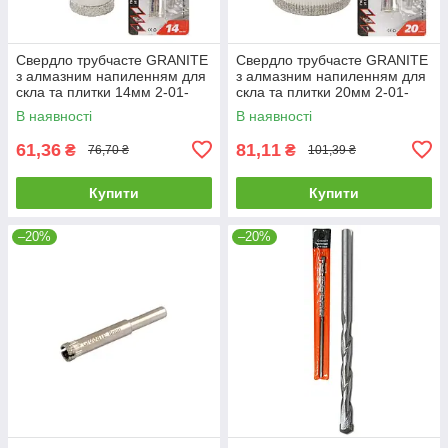
Свердло трубчасте GRANITE
Свердло трубчасте GRANITE
з алмазним напиленням для
з алмазним напиленням для
скла та плитки 14мм 2-01-
скла та плитки 20мм 2-01-
214 |Сверло трубчатое
220 |Сверло трубчатое
В наявності
В наявності
GRANITE с алмазным
GRANITE с алмазным
напылением
напылением
61,36
81,11
₴
₴
76,70 ₴
101,39 ₴
Купити
Купити
–20%
–20%