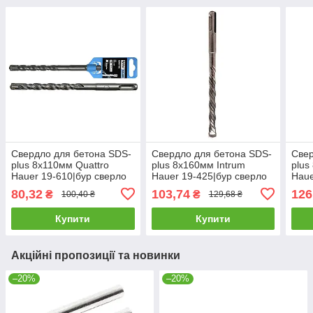
Свердло для бетона SDS-
Свердло для бетона SDS-
Свер
plus 8х110мм Quattro
plus 8х160мм Intrum
plus
Hauer 19-610|бур сверло
Hauer 19-425|бур сверло
Haue
для перфоратора
для перфоратора
для
80,32
103,74
126
₴
₴
100,40 ₴
129,68 ₴
Купити
Купити
Акційні пропозиції та новинки
–20%
–20%