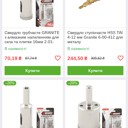
Свердло трубчасте GRANITE
Свердло ступінчасте HSS TiN
з алмазним напиленням для
4-12 мм Granite 6-00-412 для
скла та плитки 16мм 2-01-
металу
216 |Сверло трубчатое
В наявності
В наявності
GRANITE с алмазным
напылением
70,19
244,50
₴
₴
87,74 ₴
305,62 ₴
Купити
Купити
–20%
–20%