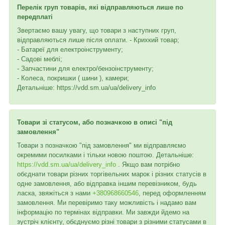
Перелік груп товарів, які відправляються лише по
передплаті
Звертаємо вашу увагу, що товари з наступних груп,
відправляються лише після оплати. - Крихкий товар;
- Батареї для електроінструменту;
- Садові меблі;
- Запчастини для електро/бензоінструменту;
- Колеса, покришки ( шини ), камери;
Детальніше: https://vdd.sm.ua/ua/delivery_info
Товари зі статусом, або позначкою в описі "під
замовлення"
Товари з позначкою "під замовлення" ми відправляємо
окремими посилками і тільки новою поштою. Детальніше:
https://vdd.sm.ua/ua/delivery_info
. Якщо вам потрібно
обєднати товари різних торгівельних марок і різних статусів в
одне замовлення, або відправка іншим перевізником, будь
ласка, звяжіться з нами
+380968660546
, перед оформленням
замовлення. Ми перевіримо таку можливість і надамо вам
інформацію по термінах відправки. Ми завжди йдемо на
зустріч клієнту, обєднуємо різні товари з різними статусами в