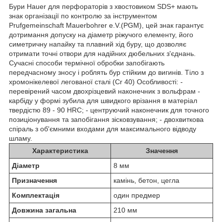
Бури Hauer для перфораторів з хвостовиком SDS+ мають
знак організації по контролю за інструментом
Prufgemeinschaft Mauerbohrer e.V.(PGM), цей знак гарантує
дотримання допуску на діаметр ріжучого елементу, його
симетричну напайку та плавний хід буру, що дозволяє
отримати точні отвори для надійних дюбельних з'єднань.
Сучасні способи термічної обробки запобігають
передчасному зносу і роблять бур стійким до вигинів. Тіло з
хромонікелевої легованої сталі (Cr 40) Особливості: -
перевірений часом двохрізцевий наконечник з вольфрам -
карбіду у формі зубила для швидкого врізання в матеріал
твердістю 89 - 90 HRC; - центруючий наконечник для точного
позиціонування та запобігання зісковзування; - двохвиткова
спіраль з об'ємними входами для максимального відводу
шламу.
Характеристика
Значення
Діаметр
8 мм
Призначення
камінь, бетон, цегла
Комплектація
один предмер
Довжина загальна
210 мм