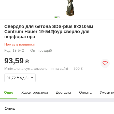
Свердло для бетона SDS-plus 8х210мм
Centrum Hauer 19-542|бур сверло для
перфоратора
Немає в наявності
Код: 19-542
Опт і роздріб
93,59
₴
Мінімальна сума замовлення на сайті — 300 ₴
91,72 ₴
від 5 шт.
Опис
Характеристики
Доставка
Оплата
Умови п
Опис