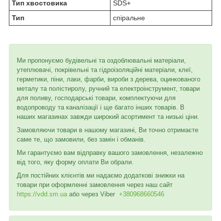
Тип хвостовика
SDS+
Тип
спіральне
Ми пропонуємо будівельні та оздоблювальні матеріали,
утеплювачі, покрівельні та гідроізоляційні матеріали, клеї,
герметики, піни, лаки, фарби, вироби з дерева, оцинкованого
металу та полістиролу, ручний та електроінструмент, товари
для поливу, господарські товари, комплектуючи для
водопроводу та каналізації і ще багато інших товарів. В
наших магазинах завжди широкий асортимент та низькі ціни.
Замовляючи товари в нашому магазині, Ви точно отримаєте
саме те, що замовили, без замін і обманів.
Ми гарантуємо вам відправку вашого замовлення, незалежно
від того, яку форму оплати Ви обрали.
Для постійних клієнтів ми надаємо додаткові знижки на
товари при оформленні замовлення через наш сайт
https://vdd.sm.ua
або через
Viber
+380968660546