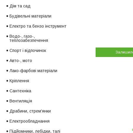
Дім та сад
Будівельні матеріали
Електро та бензо інструмент
Водо-, газо-,
теплозабезпечення
Спорт і відпочинок
Залишил
Авто-, мото
Лако-фарбові матеріали
Кріплення
Сантехніка
Вентиляція
Драбини, стрем'янки
Електрообладнання
Підйомники, лебідки, талі