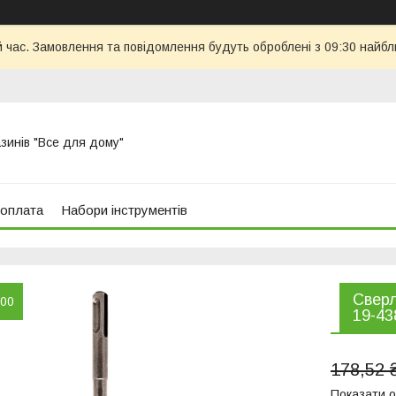
й час. Замовлення та повідомлення будуть оброблені з 09:30 найбл
азинів "Все для дому"
 оплата
Набори інструментів
Сверл
:00
19-43
178,52 
Показати о