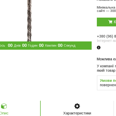
Мінімальна
сайті — 300
К
+380 (96) 
Інтернет-м
0
0
0
0
0
0
0
0
ось
Днів
Годин
Хвилин
Секунд
У компанії
який товар
повернен
Опис
Характеристики