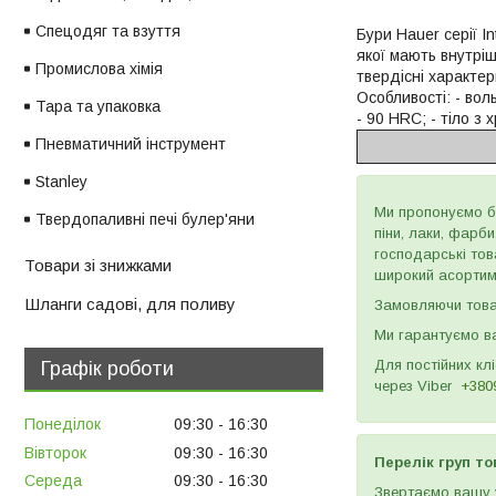
Спецодяг та взуття
Бури Hauer серії I
якої мають внутріш
Промислова хімія
твердісні характер
Особливості: - во
Тара та упаковка
- 90 HRC; - тіло з
Пневматичний інструмент
Stanley
Ми пропонуємо бу
Твердопаливні печі булер'яни
піни, лаки, фарб
господарські тов
Товари зі знижками
широкий асортиме
Шланги садові, для поливу
Замовляючи товар
Ми гарантуємо ва
Для постійних кл
Графік роботи
через
Viber
+380
Понеділок
09:30
16:30
Вівторок
09:30
16:30
Перелік груп то
Середа
09:30
16:30
Звертаємо вашу у