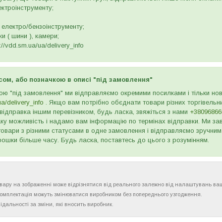
ектроінструменту;
 електро/бензоінструменту;
и ( шини ), камери;
//vdd.sm.ua/ua/delivery_info
сом, або позначкою в описі "під замовлення"
ою "під замовлення" ми відправляємо окремими посилками і тільки н
ua/delivery_info
. Якщо вам потрібно обєднати товари різних торгівельни
відправка іншим перевізником, будь ласка, звяжіться з нами
+38096866
ку можливість і надамо вам інформацію по термінах відправки. Ми зав
товари з різними статусами в одне замовлення і відправляємо зручним
рошки більше часу. Будь ласка, поставтесь до цього з розумінням.
товару на зображенні може відрізнятися від реального залежно від налаштувань ва
комплектація можуть змінюватися виробником без попереднього узгодження.
ідальності за зміни, які вносить виробник.