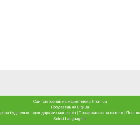
Сайт створений на маркетплейсі
Prom.ua
Продавець на Bigl.ua
"Все для дому" мережа будівельно-господарських магазинів |
Поскаржитися на контент
|
Політик
Select Language
▼