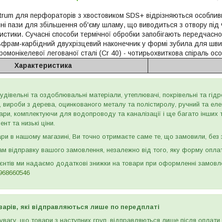
ntrum для перфораторів з хвостовиком SDS+ відрізняються особливи
ні пази для збільшення об'єму шламу, що виводиться з отвору під ч
истики. Сучасні способи термічної обробки запобігають передчасном
льфрам-карбідний двухрізцевий наконечник у формі зубила для швид
 хромонікелевої легованої сталі (Cr 40) - чотирьохвиткова спіраль о
Характеристика
дівельні та оздоблювальні матеріали, утеплювачі, покрівельні та гідроі
и, вироби з дерева, оцинкованого металу та полістиролу, ручний та ел
ари, комплектуючи для водопроводу та каналізації і ще багато інших
нт та низькі ціни.
и в нашому магазині, Ви точно отримаєте саме те, що замовили, без з
м відправку вашого замовлення, незалежно від того, яку форму опла
ієнтів ми надаємо додаткові знижки на товари при оформленні замов
968660546
варів, які відправляються лише по передплаті
вагу, що товари з наступних груп, відправляються лише після оплати. 