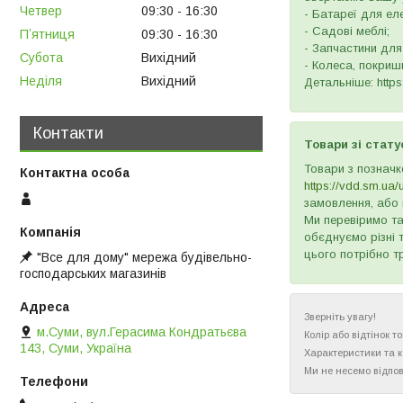
Четвер
09:30
16:30
- Батареї для ел
- Садові меблі;
Пʼятниця
09:30
16:30
- Запчастини для
Субота
Вихідний
- Колеса, покришк
Неділя
Вихідний
Детальніше: https:
Контакти
Товари зі стату
Товари з позначк
https://vdd.sm.ua/
замовлення, або 
Ми перевіримо та
обєднуємо різні 
цього потрібно т
"Все для дому" мережа будівельно-
господарських магазинів
Зверніть увагу!
м.Суми, вул.Герасима Кондратьєва
Колір або відтінок 
143, Суми, Україна
Характеристики та 
Ми не несемо відпов