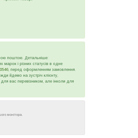
овою поштою. Детальніше:
х марок і різних статусів в одне
0546
, перед оформленням замовлення.
жди йдемо на зустріч клієнту,
 для вас перевізником, але інколи для
шого монітора.