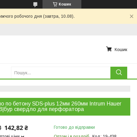
Кошик
ижчого робочого дня (завтра, 10.08).
Кошик
о по бетону SDS-plus 12мм 260мм Intrum Hauer
8|бур свердло для перфоратора
142,82 ₴
₴
Готово до відправки
птові ціни
Оптом і в роздріб
Код:
19-438