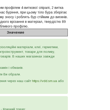
м профілем 4-виткової спіралі, 2 витка
ас буріння, при цьому тіло бура зберігає
у зносу і роблять бур стійким до вигинів.
кого врізання в матеріал, твердістю 89
собливого профілю.
Значение
золяційні матеріали, клеї, герметики,
ектроінструмент, товари для поливу,
 товарів. В наших магазинах завжди
амін і обманів.
ти Ви обрали.
лення через наш сайт
https://vdd.sm.ua
або
- Крихкий товар;