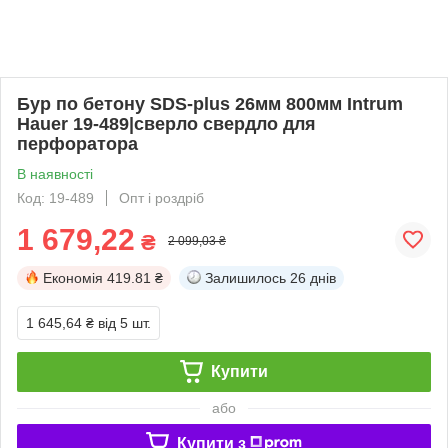
Бур по бетону SDS-plus 26мм 800мм Intrum
Hauer 19-489|сверло свердло для
перфоратора
В наявності
Код: 19-489
Опт і роздріб
1 679,22
₴
2 099,03 ₴
Економія
419.81 ₴
Залишилось
26 днів
1 645,64 ₴
від 5 шт.
Купити
або
Купити з