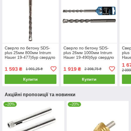
Сверло по бетону SDS-
Сверло по бетону SDS-
Свер
plus 25мм 800мм Intrum
plus 26мм 1000мм Intrum
plus
Hauer 19-477|бур свердло
Hauer 19-490|бур свердло
Haue
для перфоратора
для перфоратора
для
1 6
1 593
1 919
₴
₴
1 991,25 ₴
2 398,75 ₴
2 099
Купити
Купити
Акційні пропозиції та новинки
–20%
–20%