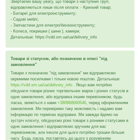
Звертаємо вашу увагу, що товари з наступних груп,
відправляються лише після оплати. - Крихкий товар;
- Батареї для електроінструменту;
- Садові меблі;
- Запчастини для електро/бензоінструменту;
- Колеса, покришки ( шини ), камери;
Детальніше: https://vdd.sm.ua/ua/delivery_info
Товари зі статусом, або позначкою в описі "під
замовлення"
Товари з позначкою "під замовлення" ми відправляємо
окремими посилками і тільки новою поштою. Детальніше:
https://vdd.sm.ua/ua/delivery_info
. Якщо вам потрібно
обєднати товари різних торгівельних марок і різних статусів в
одне замовлення, або відправка іншим перевізником, будь
ласка, звяжіться з нами
+380968660546
, перед оформленням
замовлення. Ми перевіримо таку можливість і надамо вам
інформацію по термінах відправки. Ми завжди йдемо на
зустріч клієнту, обєднуємо різні товари з різними статусами в
одне замовлення і відправляємо зручним для вас
перевізником, але інколи для цього потрібно трошки більше
часу. Будь ласка, поставтесь до цього з розумінням.