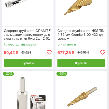
Свердло трубчасте GRANITE
Свердло ступінчасте HSS TiN
з алмазним напиленням для
4-32 мм Granite 6-00-432 для
скла та плитки 6мм 2шт 2-01-
металу
206 |Сверло трубчатое
Готово до відправки
В наявності
GRANITE с алмазным
50,42
677,25
₴
₴
63,02 ₴
846,56 ₴
Купити
Купити
–20%
–20%