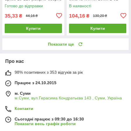
по бетону 6х120мм с
226 |Сверло трубчатое
Готово до відправки
В наявності
победитовой напайкой Spitce
GRANITE с алмазным
напылением
35,33
104,16
₴
₴
44,16 ₴
130,20 ₴
Купити
Купити
Показати ще
Про нас
98% позитивних з 353 відгуків за рік
Працює з 24.10.2015
м. Суми
м.Суми, вул.Герасима Кондратьєва 143 , Суми, Україна
Контакти
Сьогодні працює з 09:30 до 16:30
Показати весь графік роботи