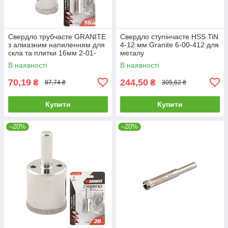
Свердло трубчасте GRANITE
Свердло ступінчасте HSS TiN
з алмазним напиленням для
4-12 мм Granite 6-00-412 для
скла та плитки 16мм 2-01-
металу
216 |Сверло трубчатое
В наявності
В наявності
GRANITE с алмазным
напылением
70,19
244,50
₴
₴
87,74 ₴
305,62 ₴
Купити
Купити
–20%
–20%