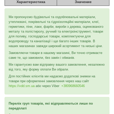
Характеристика
Значение
Ми пропонуємо будівельні та оздоблювальні матеріали,
утеплювачі, покрівельні та гідроізоляційні матеріали, клеї,
герметики, піни, лаки, фарби, вироби з дерева, оцинкованого
металу та полістиролу, ручний та електроінструмент, товари
для поливу, господарські товари, комплектуючи для
водопроводу та каналізації і ще багато інших товарів. В
наших магазинах завжди широкий асортимент та низькі ціни.
Замовляючи товари в нашому магазині, Ви точно отримаєте
саме те, що замовили, без замін і обманів.
Ми гарантуємо вам відправку вашого замовлення, незалежно
від того, яку форму оплати Ви обрали.
Для постійних клієнтів ми надаємо додаткові знижки на
товари при оформленні замовлення через наш сайт
https://vdd.sm.ua
або через
Viber
+380968660546
Перелік груп товарів, які відправляються лише по
передплаті