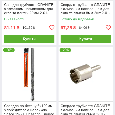
Свердло трубчасте GRANITE
Свердло трубчасте GRANITE
з алмазним напиленням для
з алмазним напиленням для
скла та плитки 20мм 2-01-
скла та плитки 8мм 2шт 2-01-
220 |Сверло трубчатое
208 |Сверло трубчатое
В наявності
Готово до відправки
GRANITE с алмазным
GRANITE с алмазным
напылением
81,11
67,25
₴
₴
101,39 ₴
84,06 ₴
Купити
Купити
–20%
–20%
Свердло по бетону 6х120мм
Свердло трубчасте GRANITE
з победитовою напайкою
з алмазним напиленням для
Spitce 19-210 |сверло Сверло
скла та плитки 26мм 2-01-