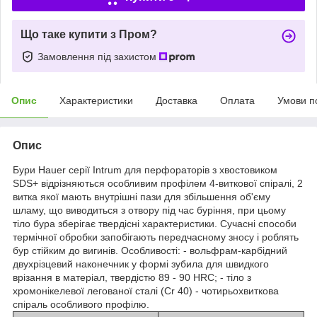
Що таке купити з Пром?
Замовлення під захистом
Опис
Характеристики
Доставка
Оплата
Умови п
Опис
Бури Hauer серії Intrum для перфораторів з хвостовиком
SDS+ відрізняються особливим профілем 4-виткової спіралі, 2
витка якої мають внутрішні пази для збільшення об'єму
шламу, що виводиться з отвору під час буріння, при цьому
тіло бура зберігає твердісні характеристики. Сучасні способи
термічної обробки запобігають передчасному зносу і роблять
бур стійким до вигинів. Особливості: - вольфрам-карбідний
двухрізцевий наконечник у формі зубила для швидкого
врізання в матеріал, твердістю 89 - 90 HRC; - тіло з
хромонікелевої легованої сталі (Cr 40) - чотирьохвиткова
спіраль особливого профілю.