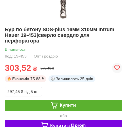
Бур по бетону SDS-plus 16мм 310мм Intrum
Hauer 19-453|сверло свердло для
перфоратора
В наявності
Код: 19-453
Опт і роздріб
303,52
₴
379,40 ₴
Економія
75.88 ₴
Залишилось
25 днів
297,45 ₴
від 5 шт.
Купити
або
Купити з