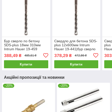
Бур сверло по бетону
Свердло для бетона SDS-
Свер
SDS-plus 18мм 310мм
plus 12х600мм Intrum
plus
Intrum Hauer 19-459
Hauer 19-441|бур сверло
Haue
для перфоратора
для
388,49
378,29
303
₴
₴
485,61 ₴
472,86 ₴
Купити
Купити
Акційні пропозиції та новинки
–20%
–20%