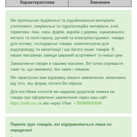
Характеристика
Значение
Ми пропонуємо будівельні та оздоблювальні матеріали,
утеплювачі, покрівельні та гідроізоляційні матеріали, клеї,
герметики, піни, лаки, фарби, вироби з дерева, оцинкованого
металу та полістиролу, ручний та електроінструмент, товари
для поливу, господарські товари, комплектуючи для
водопроводу та каналізації і ще багато інших товарів. В
наших магазинах завжди широкий асортимент та низькі ціни.
Замовляючи товари в нашому магазині, Ви точно отримаєте
саме те, що замовили, без замін і обманів.
Ми гарантуємо вам відправку вашого замовлення, незалежно
від того, яку форму оплати Ви обрали.
Для постійних клієнтів ми надаємо додаткові знижки на
товари при оформленні замовлення через наш сайт
https://vdd.sm.ua
або через
Viber
+380968660546
Перелік груп товарів, які відправляються лише по
передплаті