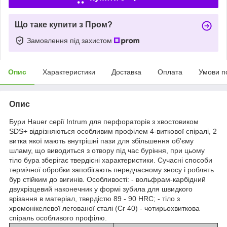
Що таке купити з Пром?
Замовлення під захистом
Опис
Характеристики
Доставка
Оплата
Умови п
Опис
Бури Hauer серії Intrum для перфораторів з хвостовиком
SDS+ відрізняються особливим профілем 4-виткової спіралі, 2
витка якої мають внутрішні пази для збільшення об'єму
шламу, що виводиться з отвору під час буріння, при цьому
тіло бура зберігає твердісні характеристики. Сучасні способи
термічної обробки запобігають передчасному зносу і роблять
бур стійким до вигинів. Особливості: - вольфрам-карбідний
двухрізцевий наконечник у формі зубила для швидкого
врізання в матеріал, твердістю 89 - 90 HRC; - тіло з
хромонікелевої легованої сталі (Cr 40) - чотирьохвиткова
спіраль особливого профілю.