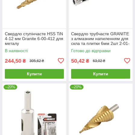
Свердло ступінчасте HSS TiN
Свердло трубчасте GRANITE
4-12 мм Granite 6-00-412 для
з алмазним напиленням для
металу
скла та плитки 6мм 2шт 2-01-
206 |Сверло трубчатое
В наявності
Готово до відправки
GRANITE с алмазным
244,50
50,42
₴
₴
305,62 ₴
63,02 ₴
Купити
Купити
–20%
–20%