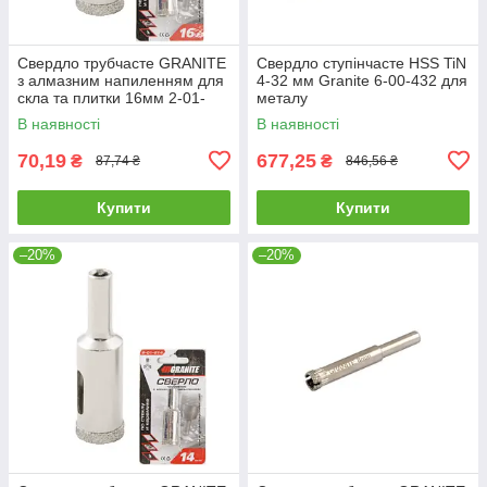
Свердло трубчасте GRANITE
Свердло ступінчасте HSS TiN
з алмазним напиленням для
4-32 мм Granite 6-00-432 для
скла та плитки 16мм 2-01-
металу
216 |Сверло трубчатое
В наявності
В наявності
GRANITE с алмазным
напылением
70,19
677,25
₴
₴
87,74 ₴
846,56 ₴
Купити
Купити
–20%
–20%