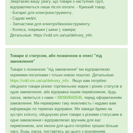
Звертаємо вашу увагу, що товари з наступних груп,
відправляються лише після оплати. - Крихкий товар;
- Батареї для електроінструменту;
- Садові меблі;
- Запчастини для електро/бензоінструменту;
- Колеса, покришки ( шини ), камери;
Детальніше: https://vdd.sm.ua/ua/delivery_info
Товари зі статусом, або позначкою в описі "під
замовлення"
Товари з позначкою "під замовлення" ми відправляємо
окремими посилками і тільки новою поштою. Детальніше:
https://vdd.sm.ua/ua/delivery_info
. Якщо вам потрібно
обєднати товари різних торгівельних марок і різних статусів в
одне замовлення, або відправка іншим перевізником, будь
ласка, звяжіться з нами
+380968660546
, перед оформленням
замовлення. Ми перевіримо таку можливість і надамо вам
інформацію по термінах відправки. Ми завжди йдемо на
зустріч клієнту, обєднуємо різні товари з різними статусами в
одне замовлення і відправляємо зручним для вас
перевізником, але інколи для цього потрібно трошки більше
часу. Будь ласка, поставтесь до цього з розумінням.